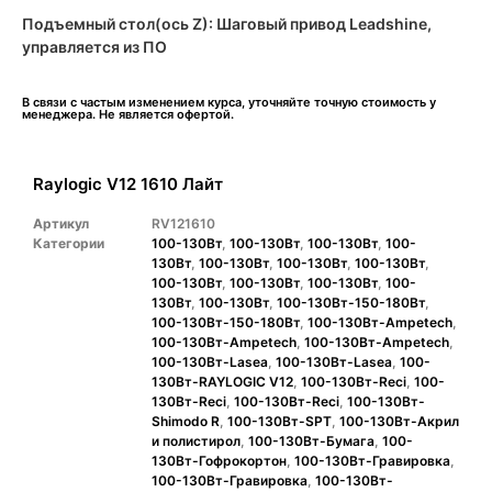
Подъемный стол(ось Z): Шаговый привод Leadshine,
управляется из ПО
В связи с частым изменением курса, уточняйте точную стоимость у
менеджера. Не является офертой.
Raylogic V12 1610 Лайт
Артикул
RV121610
Категории
100-130Вт
,
100-130Вт
,
100-130Вт
,
100-
130Вт
,
100-130Вт
,
100-130Вт
,
100-130Вт
,
100-130Вт
,
100-130Вт
,
100-130Вт
,
100-
130Вт
,
100-130Вт
,
100-130Вт-150-180Вт
,
100-130Вт-150-180Вт
,
100-130Вт-Ampetech
,
100-130Вт-Ampetech
,
100-130Вт-Ampetech
,
100-130Вт-Lasea
,
100-130Вт-Lasea
,
100-
130Вт-RAYLOGIC V12
,
100-130Вт-Reci
,
100-
130Вт-Reci
,
100-130Вт-Reci
,
100-130Вт-
Shimodo R
,
100-130Вт-SPT
,
100-130Вт-Акрил
и полистирол
,
100-130Вт-Бумага
,
100-
130Вт-Гофрокортон
,
100-130Вт-Гравировка
,
100-130Вт-Гравировка
,
100-130Вт-