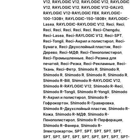
V12
,
RAYLOGIC V12
,
RAYLOGIC V12
,
RAYLOGIC
V12
,
RAYLOGIC V12
,
RAYLOGIC V12-GALVO
,
RAYLOGIC V12-RAYLOGIC FBX
,
RAYLOGIC-
100-130Вт
,
RAYLOGIC-150-180Вт
,
RAYLOGIC-
Lasea
,
RAYLOGIC-RAYLOGIC V12
,
Reci
,
Reci
,
Reci
,
Reci
,
Reci
,
Reci
,
Reci
,
Reci-Chengdu
,
Reci-Lasea
,
Reci-RAYLOGIC V12
,
Reci-SPT
,
Reci-Tongli
,
Reci-Акрил и полистирол
,
Reci-
Бумага
,
Reci-Двухслойный пластик
,
Reci-
Дерево
,
Reci-МДФ
,
Reci-Пенополистирол
,
Reci-Промышленные
,
Reci-Резина для
печатей
,
Reci-Резка
,
Reci-Рекламные
,
Reci-
Ткань
,
Reci-Фетр
,
Shimodo R
,
Shimodo R
,
Shimodo R
,
Shimodo R
,
Shimodo R
,
Shimodo R
,
Shimodo R-Bill
,
Shimodo R-RAYLOGIC V12
,
Shimodo R-RAYLOGIC V12
,
Shimodo R-Reci
,
Shimodo R-Tongli
,
Shimodo R-Yongli
,
Shimodo
R-Акрил и полистирол
,
Shimodo R-
Гофрокортон
,
Shimodo R-Гравировка
,
Shimodo R-Двухслойный пластик
,
Shimodo R-
Кожа
,
Shimodo R-МДФ
,
Shimodo R-
Пенополистирол
,
Shimodo R-Перфорация
,
Shimodo R-Фанера
,
Shimodo R-
Электрокартон
,
SPT
,
SPT
,
SPT
,
SPT
,
SPT
,
SPT
,
SPT
,
SPT
,
SPT
,
SPT
,
SPT
,
SPT
,
SPT
,
SPT-