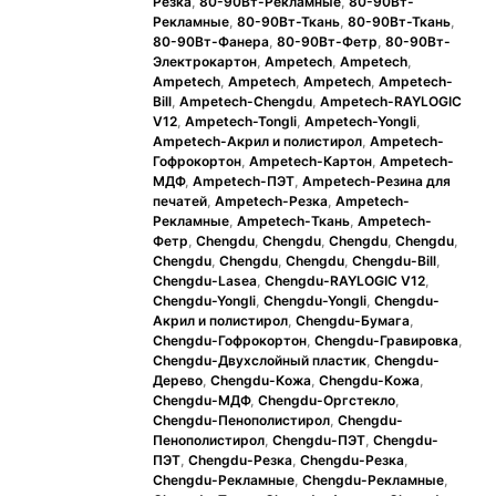
Резка
,
80-90Вт-Рекламные
,
80-90Вт-
Рекламные
,
80-90Вт-Ткань
,
80-90Вт-Ткань
,
80-90Вт-Фанера
,
80-90Вт-Фетр
,
80-90Вт-
Электрокартон
,
Ampetech
,
Ampetech
,
Ampetech
,
Ampetech
,
Ampetech
,
Ampetech-
Bill
,
Ampetech-Chengdu
,
Ampetech-RAYLOGIC
V12
,
Ampetech-Tongli
,
Ampetech-Yongli
,
Ampetech-Акрил и полистирол
,
Ampetech-
Гофрокортон
,
Ampetech-Картон
,
Ampetech-
МДФ
,
Ampetech-ПЭТ
,
Ampetech-Резина для
печатей
,
Ampetech-Резка
,
Ampetech-
Рекламные
,
Ampetech-Ткань
,
Ampetech-
Фетр
,
Chengdu
,
Chengdu
,
Chengdu
,
Chengdu
,
Chengdu
,
Chengdu
,
Chengdu
,
Chengdu-Bill
,
Chengdu-Lasea
,
Chengdu-RAYLOGIC V12
,
Chengdu-Yongli
,
Chengdu-Yongli
,
Chengdu-
Акрил и полистирол
,
Chengdu-Бумага
,
Chengdu-Гофрокортон
,
Chengdu-Гравировка
,
Chengdu-Двухслойный пластик
,
Chengdu-
Дерево
,
Chengdu-Кожа
,
Chengdu-Кожа
,
Chengdu-МДФ
,
Chengdu-Оргстекло
,
Chengdu-Пенополистирол
,
Chengdu-
Пенополистирол
,
Chengdu-ПЭТ
,
Chengdu-
ПЭТ
,
Chengdu-Резка
,
Chengdu-Резка
,
Chengdu-Рекламные
,
Chengdu-Рекламные
,