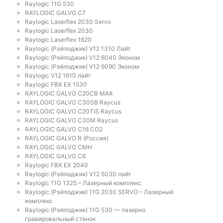
Raylogic 11G 530
RAYLOGIC GALVO С7
Raylogic Laserflex 2030 Servo
Raylogic Laserflex 2030
Raylogic Laserflex 1620
Raylogic (Рэйлоджик) V12 1310 Лайт
Raylogic (Рейлоджик) V12 6040 Эконом
Raylogic (Рэйлоджик) V12 6090 Эконом
Raylogic V12 1610 лайт
Raylogic FBX EX 1530
RAYLOGIC GALVO С20CB MAX
RAYLOGIC GALVO С30SB Raycus
RAYLOGIC GALVO C20TIS Raycus
RAYLOGIC GALVO С30M Raycus
RAYLOGIC GALVO С16 CO2
RAYLOGIC GALVO R (Россия)
RAYLOGIC GALVO CMH
RAYLOGIC GALVO С6
Raylogic FBX EX 2040
Raylogic (Рэйлоджик) V12 5030 лайт
Raylogic 11G 1325 – Лазерный комплекс
Raylogic (Рэйлоджик) 11G 2030 SERVO – Лазерный
комплекс
Raylogic (Рэйлоджик) 11G 530 — лазерно
гравировальный станок