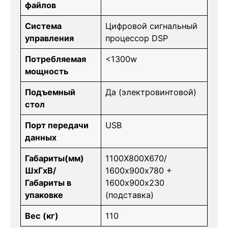
файлов
Система
Цифровой сигнальный
управления
процессор DSP
Потребляемая
<1300w
мощность
Подъемный
Да (электровинтовой)
стол
Порт передачи
USB
данных
Габариты(мм)
1100Х800Х670/
ШхГхВ/
1600х900х780 +
Габариты в
1600х900х230
упаковке
(подставка)
Вес (кг)
110