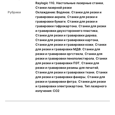
Raylogic 11G
,
Настольные лазерные станки
,
Станки лазерной резки
Рубрики
Охлаждение: Водяное
,
Станки для резки и
гравировки акрила
,
Станки для резки и
гравировки бумаги
,
Станки для резки и
гравировки гофрокартона
,
Станки для резки
и гравировки двухстороннего пластика
,
Станки для резки и гравировки дерева
,
Станки для резки и гравировки картона
,
Станки для резки и гравировки кожи
,
Станки
для резки и гравировки МДФ
,
Станки для
резки и гравировки оргстекла
,
Станки для
резки и гравировки пенополистирола
,
Станки
для резки и гравировки ПЭТ
,
Станки для
резки и гравировки резины для печатей
,
Станки для резки и гравировки ткани
,
Станки
для резки и гравировки фанеры
,
Станки для
резки и гравировки фетра
,
Станки для резки
и гравировки электрокартона
,
Тип лазерного
излучения: СО2