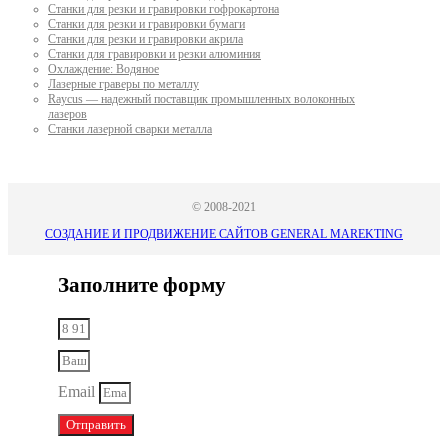
Станки для резки и гравировки гофрокартона
Станки для резки и гравировки бумаги
Станки для резки и гравировки акрила
Станки для гравировки и резки алюминия
Охлаждение: Водяное
Лазерные граверы по металлу
Raycus — надежный поставщик промышленных волоконных
лазеров
Cтанки лазерной сварки металла
© 2008-2021
СОЗДАНИЕ И ПРОДВИЖЕНИЕ САЙТОВ GENERAL MAREKTING
Заполните форму
Email
Отправить