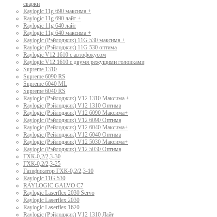
сварки
Raylogic 11g 690 максима +
Raylogic 11g 690 лайт +
Raylogic 11g 640 лайт
Raylogic 11g 640 максима +
Raylogic (Рэйлоджик) 11G 530 максима +
Raylogic (Рэйлоджик) 11G 530 оптима
Raylogic V12 1610 с автофокусом
Raylogic V12 1610 с двумя режущими головками
Supreme 1310
Supreme 6090 RS
Supreme 6040 ML
Supreme 6040 RS
Raylogic (Рэйлоджик) V12 1310 Максима +
Raylogic (Рэйлоджик) V12 1310 Оптима
Raylogic (Рэйлоджик) V12 6090 Максима+
Raylogic (Рэйлоджик) V12 6090 Оптима
Raylogic (Рейлоджик) V12 6040 Максима+
Raylogic (Рейлоджик) V12 6040 Оптима
Raylogic (Рэйлоджик) V12 5030 Максима+
Raylogic (Рэйлоджик) V12 5030 Оптима
ГХК-0,2/2,3-30
ГХК-0,2/2,3-25
Газификатор ГХК-0,2/2,3-10
Raylogic 11G 530
RAYLOGIC GALVO С7
Raylogic Laserflex 2030 Servo
Raylogic Laserflex 2030
Raylogic Laserflex 1620
Raylogic (Рэйлоджик) V12 1310 Лайт