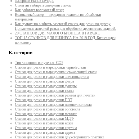
Лазерный станок raylogic
Стоит ли выбирать лазерный станок
Как работает волоконный лазер
Волоконный лазер — передовая технология обработки
материалов
Как правильно выбрать лазерный станок для резки по дереву.
Применение лазерной резки для обработки деревянных изделий.
20 СТАНКОВ ДЛЯ МАЛОГО БИЗНЕСА В ГАРАЖЕ
ТОП 15 СТАНКОВ ДЛЯ БИЗНЕСА НА 2019 ГОД. Бизнес идеи
по новому
Категории
Тип лазерного излучения: СО2
Станки для резки и маркировки черной стали
Станки для резки и маркировка нержавеющей стали
Станки для резки и гравировки электрокартона
Станки для резки и гравировки фетра
Станки для резки и гравировки фанеры
Станки для резки и гравировки ткани
Станки для резки и гравировки резины для печатей
Станки для резки и гравировки ПЭТ
Станки для резки и гравировки пенополистирола
Станки для резки и гравировки оргстекла
Станки для резки и гравировки металла
Станки для резки и гравировки МДФ
Станки для резки и гравировки кожи
Станки для резки и гравировки картона
Станки для резки и гравировки дерева
Станки для резки и гравировки двухстороннего пластика