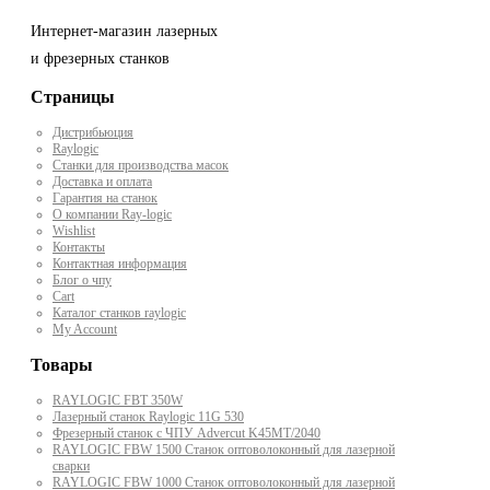
Интернет-магазин лазерных
и фрезерных станков
Страницы
Дистрибьюция
Raylogic
Станки для производства масок
Доставка и оплата
Гарантия на станок
О компании Ray-logic
Wishlist
Контакты
Контактная информация
Блог о чпу
Cart
Каталог станков raylogic
My Account
Товары
RAYLOGIC FBT 350W
Лазерный станок Raylogic 11G 530
Фрезерный станок с ЧПУ Advercut K45MT/2040
RAYLOGIC FBW 1500 Станок оптоволоконный для лазерной
сварки
RAYLOGIC FBW 1000 Станок оптоволоконный для лазерной