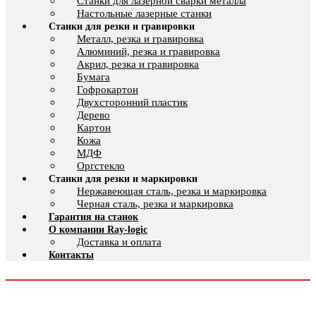
Cтанки для лазерной сварки металла
Настольные лазерные станки
Станки для резки и гравировки
Металл, резка и гравировка
Алюминий, резка и гравировка
Акрил, резка и гравировка
Бумага
Гофрокартон
Двухсторонний пластик
Дерево
Картон
Кожа
МДФ
Оргстекло
Станки для резки и маркировки
Нержавеющая сталь, резка и маркировка
Черная сталь, резка и маркировка
Гарантия на станок
О компании Ray-logic
Доставка и оплата
Контакты