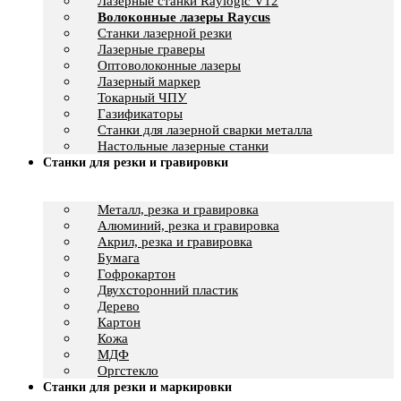
Лазерные станки Raylogic V12
Волоконные лазеры Raycus
Станки лазерной резки
Лазерные граверы
Оптоволоконные лазеры
Лазерный маркер
Токарный ЧПУ
Газификаторы
Cтанки для лазерной сварки металла
Настольные лазерные станки
Станки для резки и гравировки
Металл, резка и гравировка
Алюминий, резка и гравировка
Акрил, резка и гравировка
Бумага
Гофрокартон
Двухсторонний пластик
Дерево
Картон
Кожа
МДФ
Оргстекло
Станки для резки и маркировки