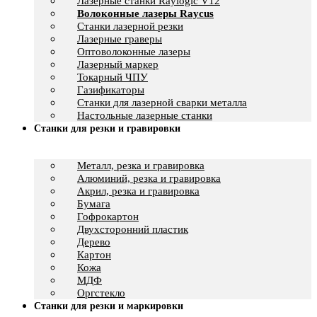
Лазерные станки Raylogic V12
Волоконные лазеры Raycus
Станки лазерной резки
Лазерные граверы
Оптоволоконные лазеры
Лазерный маркер
Токарный ЧПУ
Газификаторы
Cтанки для лазерной сварки металла
Настольные лазерные станки
Станки для резки и гравировки
Металл, резка и гравировка
Алюминий, резка и гравировка
Акрил, резка и гравировка
Бумага
Гофрокартон
Двухсторонний пластик
Дерево
Картон
Кожа
МДФ
Оргстекло
Станки для резки и маркировки