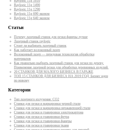
Raylogic 11g 1610
Raylogic 11g 1490
Raylogic 11g 1290
Raylogic 11g 690 эконом
Raylogic 11g 640 эконом
Статьи
Почему лазерный станок для резки фанеры лучше
Лазерный станок raylogic
Стоит ли выбирать лазерный станок
Как работает волоконный лазер
Волоконный лазер — передовая технология обработки
материалов
Как правильно выбрать лазерный станок для резки по дереву.
Применение лазерной резки для обработки деревянных изделий.
20 СТАНКОВ ДЛЯ МАЛОГО БИЗНЕСА В ГАРАЖЕ
ТОП 15 СТАНКОВ ДЛЯ БИЗНЕСА НА 2019 ГОД. Бизнес идеи
по новому
Категории
Тип лазерного излучения: СО2
Станки для резки и маркировки черной стали
Станки для резки и маркировка нержавеющей стали
Станки для резки и гравировки электрокартона
Станки для резки и гравировки фетра
Станки для резки и гравировки фанеры
Станки для резки и гравировки ткани
Станки для резки и гравировки резины для печатей