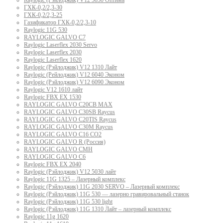
Raylogic (Рэйлоджик) V12 5030 Оптима
ГХК-0,2/2,3-30
ГХК-0,2/2,3-25
Газификатор ГХК-0,2/2,3-10
Raylogic 11G 530
RAYLOGIC GALVO С7
Raylogic Laserflex 2030 Servo
Raylogic Laserflex 2030
Raylogic Laserflex 1620
Raylogic (Рэйлоджик) V12 1310 Лайт
Raylogic (Рейлоджик) V12 6040 Эконом
Raylogic (Рэйлоджик) V12 6090 Эконом
Raylogic V12 1610 лайт
Raylogic FBX EX 1530
RAYLOGIC GALVO С20CB MAX
RAYLOGIC GALVO С30SB Raycus
RAYLOGIC GALVO C20TIS Raycus
RAYLOGIC GALVO С30M Raycus
RAYLOGIC GALVO С16 CO2
RAYLOGIC GALVO R (Россия)
RAYLOGIC GALVO CMH
RAYLOGIC GALVO С6
Raylogic FBX EX 2040
Raylogic (Рэйлоджик) V12 5030 лайт
Raylogic 11G 1325 – Лазерный комплекс
Raylogic (Рэйлоджик) 11G 2030 SERVO – Лазерный комплекс
Raylogic (Рэйлоджик) 11G 530 — лазерно гравировальный станок
Raylogic (Рэйлоджик) 11G 530 light
Raylogic (Рэйлоджик) 11G 1310 Лайт – лазерный комплекс
Raylogic 11g 1620