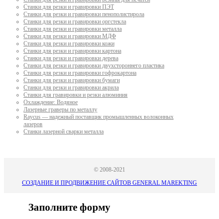
Станки для резки и гравировки ПЭТ
Станки для резки и гравировки пенополистирола
Станки для резки и гравировки оргстекла
Станки для резки и гравировки металла
Станки для резки и гравировки МДФ
Станки для резки и гравировки кожи
Станки для резки и гравировки картона
Станки для резки и гравировки дерева
Станки для резки и гравировки двухстороннего пластика
Станки для резки и гравировки гофрокартона
Станки для резки и гравировки бумаги
Станки для резки и гравировки акрила
Станки для гравировки и резки алюминия
Охлаждение: Водяное
Лазерные граверы по металлу
Raycus — надежный поставщик промышленных волоконных
лазеров
Cтанки лазерной сварки металла
© 2008-2021
СОЗДАНИЕ И ПРОДВИЖЕНИЕ САЙТОВ GENERAL MAREKTING
Заполните форму