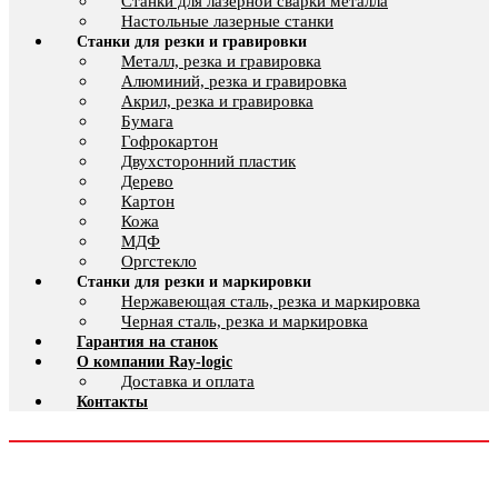
Cтанки для лазерной сварки металла
Настольные лазерные станки
Станки для резки и гравировки
Металл, резка и гравировка
Алюминий, резка и гравировка
Акрил, резка и гравировка
Бумага
Гофрокартон
Двухсторонний пластик
Дерево
Картон
Кожа
МДФ
Оргстекло
Станки для резки и маркировки
Нержавеющая сталь, резка и маркировка
Черная сталь, резка и маркировка
Гарантия на станок
О компании Ray-logic
Доставка и оплата
Контакты