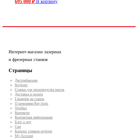
695 000
₽
В корзину
Интернет-магазин лазерных
и фрезерных станков
Страницы
Дистрибьюция
Raylogic
Станки для производства масок
Доставка и оплата
Гарантия на станок
О компании Ray-logic
Wishlist
Контакты
Контактная информация
Блог о чпу
Cart
Каталог станков raylogic
My Account