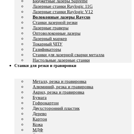
Бюджетные лазеры Supreme
Лазерные станки Raylogic 11G
Лазерные станки Raylogic V12
Волоконные лазеры Raycus
Станки лазерной резки
Лазерные граверы
Оптоволоконные лазеры
Лазерный маркер
Токарный ЧПУ
Газификаторы
Cтанки для лазерной сварки металла
Настольные лазерные станки
Станки для резки и гравировки
Металл, резка и гравировка
Алюминий, резка и гравировка
Акрил, резка и гравировка
Бумага
Гофрокартон
Двухсторонний пластик
Дерево
Картон
Кожа
МДФ