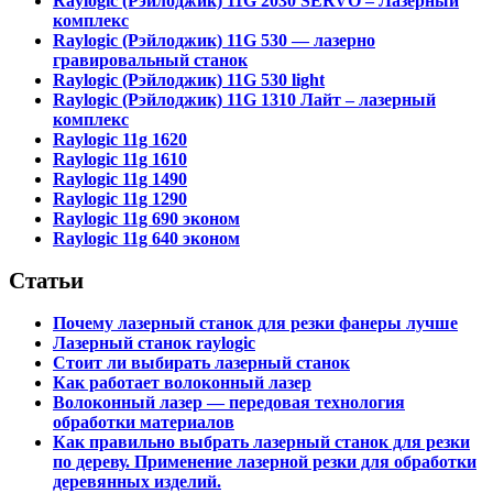
Raylogic (Рэйлоджик) 11G 2030 SERVO – Лазерный
комплекс
Raylogic (Рэйлоджик) 11G 530 — лазерно
гравировальный станок
Raylogic (Рэйлоджик) 11G 530 light
Raylogic (Рэйлоджик) 11G 1310 Лайт – лазерный
комплекс
Raylogic 11g 1620
Raylogic 11g 1610
Raylogic 11g 1490
Raylogic 11g 1290
Raylogic 11g 690 эконом
Raylogic 11g 640 эконом
Статьи
Почему лазерный станок для резки фанеры лучше
Лазерный станок raylogic
Стоит ли выбирать лазерный станок
Как работает волоконный лазер
Волоконный лазер — передовая технология
обработки материалов
Как правильно выбрать лазерный станок для резки
по дереву. Применение лазерной резки для обработки
деревянных изделий.