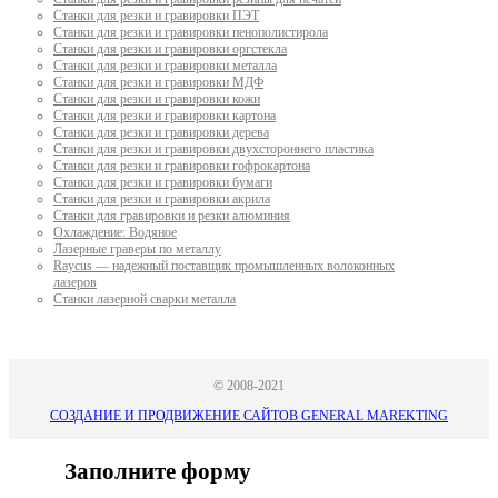
Станки для резки и гравировки ПЭТ
Станки для резки и гравировки пенополистирола
Станки для резки и гравировки оргстекла
Станки для резки и гравировки металла
Станки для резки и гравировки МДФ
Станки для резки и гравировки кожи
Станки для резки и гравировки картона
Станки для резки и гравировки дерева
Станки для резки и гравировки двухстороннего пластика
Станки для резки и гравировки гофрокартона
Станки для резки и гравировки бумаги
Станки для резки и гравировки акрила
Станки для гравировки и резки алюминия
Охлаждение: Водяное
Лазерные граверы по металлу
Raycus — надежный поставщик промышленных волоконных
лазеров
Cтанки лазерной сварки металла
© 2008-2021
СОЗДАНИЕ И ПРОДВИЖЕНИЕ САЙТОВ GENERAL MAREKTING
Заполните форму