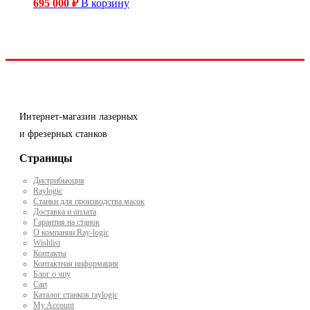
695 000
₽
В корзину
Интернет-магазин лазерных
и фрезерных станков
Страницы
Дистрибьюция
Raylogic
Станки для производства масок
Доставка и оплата
Гарантия на станок
О компании Ray-logic
Wishlist
Контакты
Контактная информация
Блог о чпу
Cart
Каталог станков raylogic
My Account