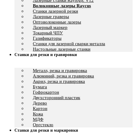
Лазерные станки Raylogic V12
Волоконные лазеры Raycus
Станки лазерной резки
Лазерные граверы
Оптоволоконные лазеры
Лазерный маркер
Токарный ЧПУ
Газификаторы
Cтанки для лазерной сварки металла
Настольные лазерные станки
Станки для резки и гравировки
Металл, резка и гравировка
Алюминий, резка и гравировка
Акрил, резка и гравировка
Бумага
Гофрокартон
Двухсторонний пластик
Дерево
Картон
Кожа
МДФ
Оргстекло
Станки для резки и маркировки