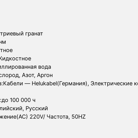
ттриевый гранат
 нм
тное
Жидкостное
иллированная вода
лород, Азот, Аргон
:Кабели — Helukabel(Германия), Электрические 
до 100 000 ч
лийский, Русский
ение(AC) 220V/ Частота, 50HZ