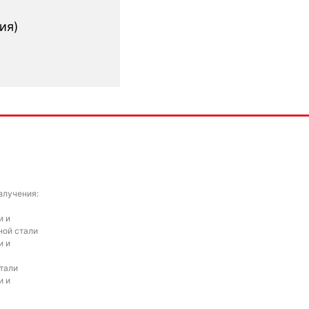
ия)
злучения:
и и
ной стали
и и
тали
и и