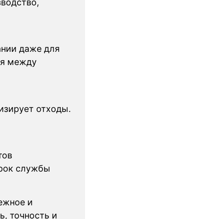
зводство,
ании даже для
ся между
изирует отходы.
тов
срок службы
ежное и
, точность и