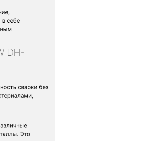
ние,
 в себе
жным
W DH-
ность сварки без
атериалами,
различные
таллы. Это