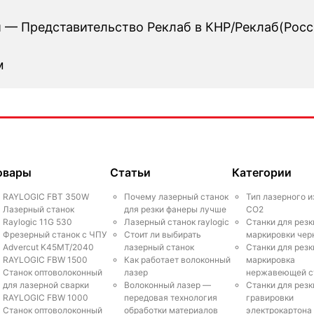
 — Представительство Реклаб в КНР/Реклаб(Росс
м
овары
Статьи
Категории
RAYLOGIC FBT 350W
Почему лазерный станок
Тип лазерного и
Лазерный станок
для резки фанеры лучше
СО2
Raylogic 11G 530
Лазерный станок raylogic
Станки для резк
Фрезерный станок с ЧПУ
Стоит ли выбирать
маркировки чер
Advercut K45MT/2040
лазерный станок
Станки для резк
RAYLOGIC FBW 1500
Как работает волоконный
маркировка
Станок оптоволоконный
лазер
нержавеющей с
для лазерной сварки
Волоконный лазер —
Станки для резк
RAYLOGIC FBW 1000
передовая технология
гравировки
Станок оптоволоконный
обработки материалов
электрокартона