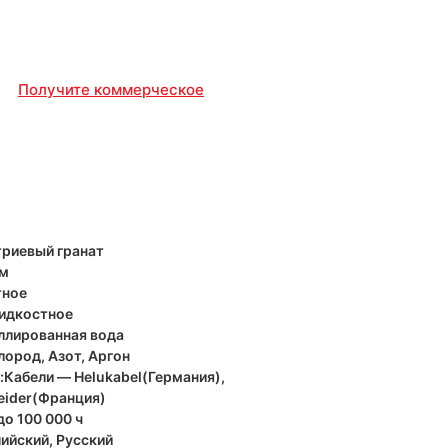
Получите коммерческое
триевый гранат
нм
тное
Жидкостное
ллированная вода
ород, Азот, Аргон
Кабели — Helukabel(Германия),
eider(Франция)
до 100 000 ч
ийский, Русский