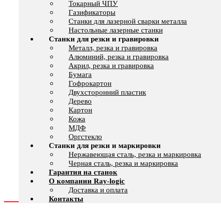
Токарный ЧПУ
Газификаторы
Cтанки для лазерной сварки металла
Настольные лазерные станки
Станки для резки и гравировки
Металл, резка и гравировка
Алюминий, резка и гравировка
Акрил, резка и гравировка
Бумага
Гофрокартон
Двухсторонний пластик
Дерево
Картон
Кожа
МДФ
Оргстекло
Станки для резки и маркировки
Нержавеющая сталь, резка и маркировка
Черная сталь, резка и маркировка
Гарантия на станок
О компании Ray-logic
Доставка и оплата
Контакты