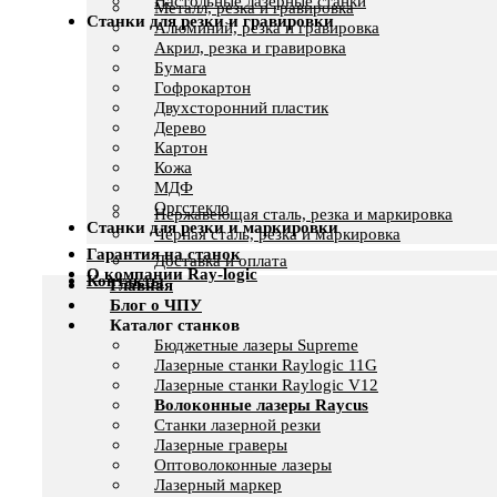
Настольные лазерные станки
Металл, резка и гравировка
Станки для резки и гравировки
Алюминий, резка и гравировка
Акрил, резка и гравировка
Бумага
Гофрокартон
Двухсторонний пластик
Дерево
Картон
Кожа
МДФ
Оргстекло
Нержавеющая сталь, резка и маркировка
Станки для резки и маркировки
Черная сталь, резка и маркировка
Гарантия на станок
Доставка и оплата
О компании Ray-logic
Контакты
Главная
Блог о ЧПУ
Каталог станков
Бюджетные лазеры Supreme
Лазерные станки Raylogic 11G
Лазерные станки Raylogic V12
Волоконные лазеры Raycus
Станки лазерной резки
Лазерные граверы
Оптоволоконные лазеры
Лазерный маркер