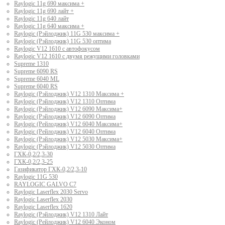
Raylogic 11g 690 максима +
Raylogic 11g 690 лайт +
Raylogic 11g 640 лайт
Raylogic 11g 640 максима +
Raylogic (Рэйлоджик) 11G 530 максима +
Raylogic (Рэйлоджик) 11G 530 оптима
Raylogic V12 1610 с автофокусом
Raylogic V12 1610 с двумя режущими головками
Supreme 1310
Supreme 6090 RS
Supreme 6040 ML
Supreme 6040 RS
Raylogic (Рэйлоджик) V12 1310 Максима +
Raylogic (Рэйлоджик) V12 1310 Оптима
Raylogic (Рэйлоджик) V12 6090 Максима+
Raylogic (Рэйлоджик) V12 6090 Оптима
Raylogic (Рейлоджик) V12 6040 Максима+
Raylogic (Рейлоджик) V12 6040 Оптима
Raylogic (Рэйлоджик) V12 5030 Максима+
Raylogic (Рэйлоджик) V12 5030 Оптима
ГХК-0,2/2,3-30
ГХК-0,2/2,3-25
Газификатор ГХК-0,2/2,3-10
Raylogic 11G 530
RAYLOGIC GALVO С7
Raylogic Laserflex 2030 Servo
Raylogic Laserflex 2030
Raylogic Laserflex 1620
Raylogic (Рэйлоджик) V12 1310 Лайт
Raylogic (Рейлоджик) V12 6040 Эконом