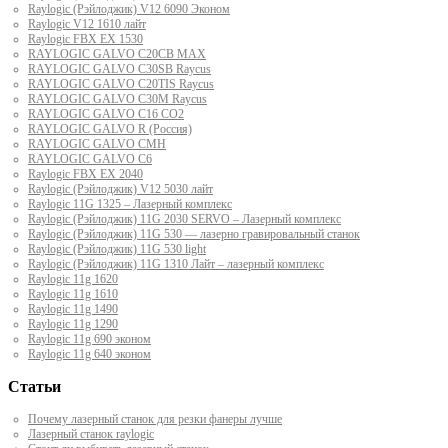
Raylogic (Рэйлоджик) V12 6090 Эконом
Raylogic V12 1610 лайт
Raylogic FBX EX 1530
RAYLOGIC GALVO С20CB MAX
RAYLOGIC GALVO С30SB Raycus
RAYLOGIC GALVO C20TIS Raycus
RAYLOGIC GALVO С30M Raycus
RAYLOGIC GALVO С16 CO2
RAYLOGIC GALVO R (Россия)
RAYLOGIC GALVO CMH
RAYLOGIC GALVO С6
Raylogic FBX EX 2040
Raylogic (Рэйлоджик) V12 5030 лайт
Raylogic 11G 1325 – Лазерный комплекс
Raylogic (Рэйлоджик) 11G 2030 SERVO – Лазерный комплекс
Raylogic (Рэйлоджик) 11G 530 — лазерно гравировальный станок
Raylogic (Рэйлоджик) 11G 530 light
Raylogic (Рэйлоджик) 11G 1310 Лайт – лазерный комплекс
Raylogic 11g 1620
Raylogic 11g 1610
Raylogic 11g 1490
Raylogic 11g 1290
Raylogic 11g 690 эконом
Raylogic 11g 640 эконом
Статьи
Почему лазерный станок для резки фанеры лучше
Лазерный станок raylogic