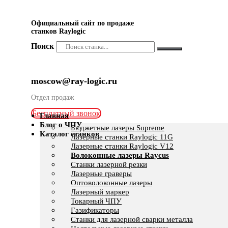
Официальный сайт по продаже
станков Raylogic
Поиск
moscow@ray-logic.ru
Отдел продаж
Бесплатный звонок
Главная
Блог о ЧПУ
Бюджетные лазеры Supreme
Каталог станков
Лазерные станки Raylogic 11G
Лазерные станки Raylogic V12
Волоконные лазеры Raycus
Станки лазерной резки
Лазерные граверы
Оптоволоконные лазеры
Лазерный маркер
Токарный ЧПУ
Газификаторы
Cтанки для лазерной сварки металла