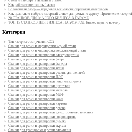
Стоит ли выбирать лазерный станок
Как работает волоконный лазер
Волоконный лазер — передовая технология обработки материалов
Как правильно выбрать лазерный станок для резки по дереву. Применение лазерно
20 СТАНКОВ ДЛЯ МАЛОГО БИЗНЕСА В ГАРАЖЕ
ТОП 15 СТАНКОВ ДЛЯ БИЗНЕСА НА 2019 ГОД. Бизнес идеи по новому
Категории
Тип лазерного излучения: СО2
Станки для резки и маркировки черной стали
Станки для резки и маркировка нержавеющей стали
Станки для резки и гравировки электрокартона
Станки для резки и гравировки фетра
Станки для резки и гравировки фанеры
Станки для резки и гравировки ткани
Станки для резки и гравировки резины для печатей
Станки для резки и гравировки ПЭТ
Станки для резки и гравировки пенополистирола
Станки для резки и гравировки оргстекла
Станки для резки и гравировки металла
Станки для резки и гравировки МДФ
Станки для резки и гравировки кожи
Станки для резки и гравировки картона
Станки для резки и гравировки дерева
Станки для резки и гравировки двухстороннего пластика
Станки для резки и гравировки гофрокартона
Станки для резки и гравировки бумаги
Станки для резки и гравировки акрила
Станки для гравировки и резки алюминия