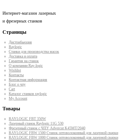
Интернет-магазин лазерных
и фрезерных станков
Страницы
Дистрибьюция
Raylogic
Станки для производства масок
Доставка и оплата
Гарантия на станок
О компании Ray-logic
Wishlist
Контакты
Контактная информация
Блог о чпу
Cart
Каталог станков raylogic
My Account
Товары
RAYLOGIC FBT 350W
Лазерный станок Raylogic 11G 530
Фрезерный станок с ЧПУ Advercut K45MT/2040
RAYLOGIC FBW 1500 Станок оптоволоконный для лазерной сварки
RAYLOGIC FBW 1000 Станок оптоволоконный для лазерной сварки