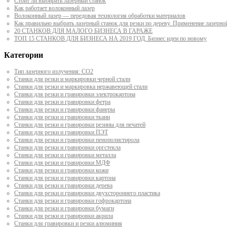
Стоит ли выбирать лазерный станок
Как работает волоконный лазер
Волоконный лазер — передовая технология обработки материалов
Как правильно выбрать лазерный станок для резки по дереву. Применение лазерно
20 СТАНКОВ ДЛЯ МАЛОГО БИЗНЕСА В ГАРАЖЕ
ТОП 15 СТАНКОВ ДЛЯ БИЗНЕСА НА 2019 ГОД. Бизнес идеи по новому
Категории
Тип лазерного излучения: СО2
Станки для резки и маркировки черной стали
Станки для резки и маркировка нержавеющей стали
Станки для резки и гравировки электрокартона
Станки для резки и гравировки фетра
Станки для резки и гравировки фанеры
Станки для резки и гравировки ткани
Станки для резки и гравировки резины для печатей
Станки для резки и гравировки ПЭТ
Станки для резки и гравировки пенополистирола
Станки для резки и гравировки оргстекла
Станки для резки и гравировки металла
Станки для резки и гравировки МДФ
Станки для резки и гравировки кожи
Станки для резки и гравировки картона
Станки для резки и гравировки дерева
Станки для резки и гравировки двухстороннего пластика
Станки для резки и гравировки гофрокартона
Станки для резки и гравировки бумаги
Станки для резки и гравировки акрила
Станки для гравировки и резки алюминия