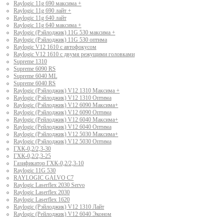
Raylogic 11g 690 максима +
Raylogic 11g 690 лайт +
Raylogic 11g 640 лайт
Raylogic 11g 640 максима +
Raylogic (Рэйлоджик) 11G 530 максима +
Raylogic (Рэйлоджик) 11G 530 оптима
Raylogic V12 1610 с автофокусом
Raylogic V12 1610 с двумя режущими головками
Supreme 1310
Supreme 6090 RS
Supreme 6040 ML
Supreme 6040 RS
Raylogic (Рэйлоджик) V12 1310 Максима +
Raylogic (Рэйлоджик) V12 1310 Оптима
Raylogic (Рэйлоджик) V12 6090 Максима+
Raylogic (Рэйлоджик) V12 6090 Оптима
Raylogic (Рейлоджик) V12 6040 Максима+
Raylogic (Рейлоджик) V12 6040 Оптима
Raylogic (Рэйлоджик) V12 5030 Максима+
Raylogic (Рэйлоджик) V12 5030 Оптима
ГХК-0,2/2,3-30
ГХК-0,2/2,3-25
Газификатор ГХК-0,2/2,3-10
Raylogic 11G 530
RAYLOGIC GALVO С7
Raylogic Laserflex 2030 Servo
Raylogic Laserflex 2030
Raylogic Laserflex 1620
Raylogic (Рэйлоджик) V12 1310 Лайт
Raylogic (Рейлоджик) V12 6040 Эконом