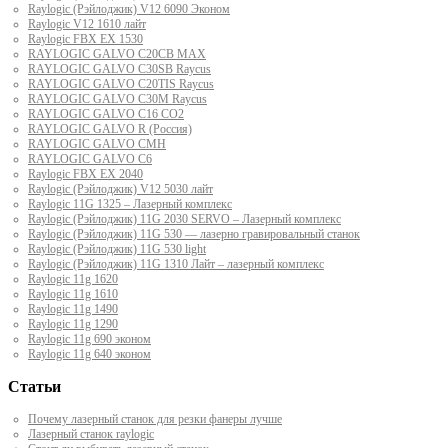
Raylogic (Рэйлоджик) V12 6090 Эконом
Raylogic V12 1610 лайт
Raylogic FBX EX 1530
RAYLOGIC GALVO С20CB MAX
RAYLOGIC GALVO С30SB Raycus
RAYLOGIC GALVO C20TIS Raycus
RAYLOGIC GALVO С30M Raycus
RAYLOGIC GALVO С16 CO2
RAYLOGIC GALVO R (Россия)
RAYLOGIC GALVO CMH
RAYLOGIC GALVO С6
Raylogic FBX EX 2040
Raylogic (Рэйлоджик) V12 5030 лайт
Raylogic 11G 1325 – Лазерный комплекс
Raylogic (Рэйлоджик) 11G 2030 SERVO – Лазерный комплекс
Raylogic (Рэйлоджик) 11G 530 — лазерно гравировальный станок
Raylogic (Рэйлоджик) 11G 530 light
Raylogic (Рэйлоджик) 11G 1310 Лайт – лазерный комплекс
Raylogic 11g 1620
Raylogic 11g 1610
Raylogic 11g 1490
Raylogic 11g 1290
Raylogic 11g 690 эконом
Raylogic 11g 640 эконом
Статьи
Почему лазерный станок для резки фанеры лучше
Лазерный станок raylogic