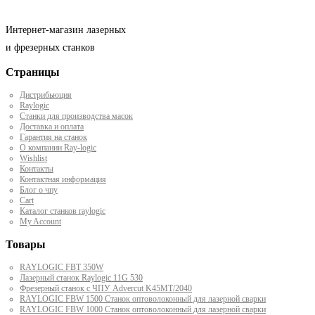
Интернет-магазин лазерных
и фрезерных станков
Страницы
Дистрибьюция
Raylogic
Станки для производства масок
Доставка и оплата
Гарантия на станок
О компании Ray-logic
Wishlist
Контакты
Контактная информация
Блог о чпу
Cart
Каталог станков raylogic
My Account
Товары
RAYLOGIC FBT 350W
Лазерный станок Raylogic 11G 530
Фрезерный станок с ЧПУ Advercut K45MT/2040
RAYLOGIC FBW 1500 Станок оптоволоконный для лазерной сварки
RAYLOGIC FBW 1000 Станок оптоволоконный для лазерной сварки