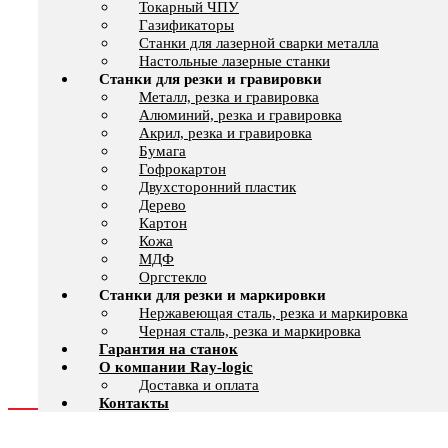
Токарный ЧПУ
Газификаторы
Cтанки для лазерной сварки металла
Настольные лазерные станки
Станки для резки и гравировки
Металл, резка и гравировка
Алюминий, резка и гравировка
Акрил, резка и гравировка
Бумага
Гофрокартон
Двухсторонний пластик
Дерево
Картон
Кожа
МДФ
Оргстекло
Станки для резки и маркировки
Нержавеющая сталь, резка и маркировка
Черная сталь, резка и маркировка
Гарантия на станок
О компании Ray-logic
Доставка и оплата
Контакты