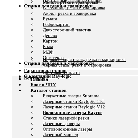
Настольные лазерные станки
Металл, резка и гравировка
Станки для резки и гравировки
Алюминий, резка и гравировка
Акрил, резка и гравировка
Бумага
Гофрокартон
Двухсторонний пластик
Дерево
Картон
Кожа
МДФ
Оргстекло
Нержавеющая сталь, резка и маркировка
Станки для резки и маркировки
Черная сталь, резка и маркировка
Гарантия на станок
Доставка и оплата
О компании Ray-logic
Контакты
Главная
Блог о ЧПУ
Каталог станков
Бюджетные лазеры Supreme
Лазерные станки Raylogic 11G
Лазерные станки Raylogic V12
Волоконные лазеры Raycus
Станки лазерной резки
Лазерные граверы
Оптоволоконные лазеры
Лазерный маркер