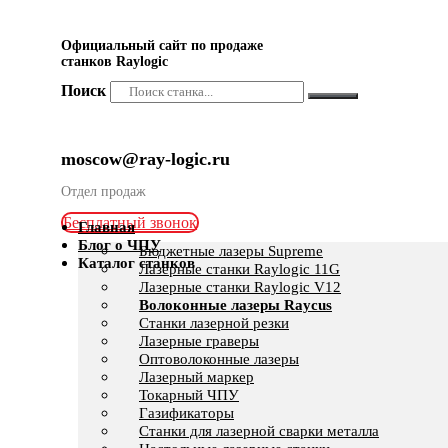
Официальный сайт по продаже
станков Raylogic
Поиск
moscow@ray-logic.ru
Отдел продаж
Бесплатный звонок
Главная
Блог о ЧПУ
Бюджетные лазеры Supreme
Каталог станков
Лазерные станки Raylogic 11G
Лазерные станки Raylogic V12
Волоконные лазеры Raycus
Станки лазерной резки
Лазерные граверы
Оптоволоконные лазеры
Лазерный маркер
Токарный ЧПУ
Газификаторы
Cтанки для лазерной сварки металла