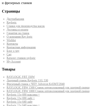
и фрезерных станков
Страницы
Дистрибьюция
Raylogic
Станки для производства масок
Доставка и оплата
Гарантия на станок
О компании Ray-logic
Wishlist
Контакты
Контактная информация
Блог о чпу
Cart
Каталог станков raylogic
My Account
Товары
RAYLOGIC FBT 350W
Лазерный станок Raylogic 11G 530
Фрезерный станок с ЧПУ Advercut K45MT/2040
RAYLOGIC FBW 1500 Станок оптоволоконный для лазерной сварки
RAYLOGIC FBW 1000 Станок оптоволоконный для лазерной сварки
Raylogic 11g 690 максима +
Raylogic 11g 690 лайт +
Raylogic 11g 640 лайт
Raylogic 11g 640 максима +