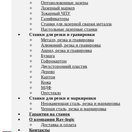
Оптоволоконные лазеры
Лазерный маркер
Токарный ЧПУ
Газификаторы
Cтанки для лазерной сварки металла
Настольные лазерные станки
Станки для резки и гравировки
Металл, резка и гравировка
Алюминий, резка и гравировка
Акрил, резка и гравировка
Бумага
Гофрокартон
Двухсторонний пластик
Дерево
Картон
Кожа
МДФ
Оргстекло
Станки для резки и маркировки
Нержавеющая сталь, резка и маркировка
Черная сталь, резка и маркировка
Гарантия на станок
О компании Ray-logic
Доставка и оплата
Контакты