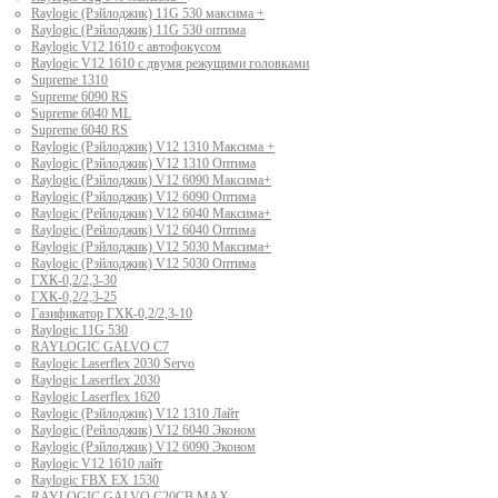
Raylogic (Рэйлоджик) 11G 530 максима +
Raylogic (Рэйлоджик) 11G 530 оптима
Raylogic V12 1610 с автофокусом
Raylogic V12 1610 с двумя режущими головками
Supreme 1310
Supreme 6090 RS
Supreme 6040 ML
Supreme 6040 RS
Raylogic (Рэйлоджик) V12 1310 Максима +
Raylogic (Рэйлоджик) V12 1310 Оптима
Raylogic (Рэйлоджик) V12 6090 Максима+
Raylogic (Рэйлоджик) V12 6090 Оптима
Raylogic (Рейлоджик) V12 6040 Максима+
Raylogic (Рейлоджик) V12 6040 Оптима
Raylogic (Рэйлоджик) V12 5030 Максима+
Raylogic (Рэйлоджик) V12 5030 Оптима
ГХК-0,2/2,3-30
ГХК-0,2/2,3-25
Газификатор ГХК-0,2/2,3-10
Raylogic 11G 530
RAYLOGIC GALVO С7
Raylogic Laserflex 2030 Servo
Raylogic Laserflex 2030
Raylogic Laserflex 1620
Raylogic (Рэйлоджик) V12 1310 Лайт
Raylogic (Рейлоджик) V12 6040 Эконом
Raylogic (Рэйлоджик) V12 6090 Эконом
Raylogic V12 1610 лайт
Raylogic FBX EX 1530
RAYLOGIC GALVO С20CB MAX