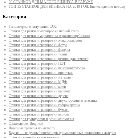
20 СТАНКОВ ДЛЯ МАЛОГО БИЗНЕСА В ГАРАЖЕ
ТОП 15 СТАНКОВ ДЛЯ БИЗНЕСА НА 2019 ГОД. Бизнес идеи по новому
Категории
Тип лазерного излучения: СО2
Станки для резки и маркировки черной стали
Станки для резки и маркировка нержавеющей стали
Станки для резки и гравировки электрокартона
Станки для резки и гравировки фетра
Станки для резки и гравировки фанеры
Станки для резки и гравировки ткани
Станки для резки и гравировки резины для печатей
Станки для резки и гравировки ПЭТ
Станки для резки и гравировки пенополистирола
Станки для резки и гравировки оргстекла
Станки для резки и гравировки металла
Станки для резки и гравировки МДФ
Станки для резки и гравировки кожи
Станки для резки и гравировки картона
Станки для резки и гравировки дерева
Станки для резки и гравировки двухстороннего пластика
Станки для резки и гравировки гофрокартона
Станки для резки и гравировки бумаги
Станки для резки и гравировки акрила
Станки для гравировки и резки алюминия
Охлаждение: Водяное
Лазерные граверы по металлу
Raycus — надежный поставщик промышленных волоконных лазеров
Cтанки лазерной сварки металла