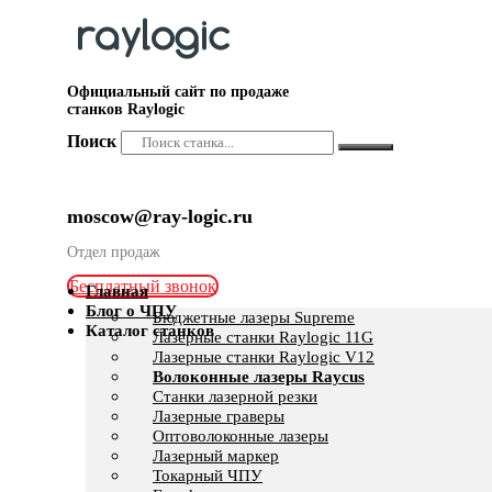
Официальный сайт по продаже
станков Raylogic
Поиск
moscow@ray-logic.ru
Отдел продаж
Бесплатный звонок
Главная
Блог о ЧПУ
Бюджетные лазеры Supreme
Каталог станков
Лазерные станки Raylogic 11G
Лазерные станки Raylogic V12
Волоконные лазеры Raycus
Станки лазерной резки
Лазерные граверы
Оптоволоконные лазеры
Лазерный маркер
Токарный ЧПУ