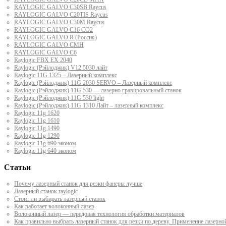
RAYLOGIC GALVO С30SB Raycus
RAYLOGIC GALVO C20TIS Raycus
RAYLOGIC GALVO С30M Raycus
RAYLOGIC GALVO С16 CO2
RAYLOGIC GALVO R (Россия)
RAYLOGIC GALVO CMH
RAYLOGIC GALVO С6
Raylogic FBX EX 2040
Raylogic (Рэйлоджик) V12 5030 лайт
Raylogic 11G 1325 – Лазерный комплекс
Raylogic (Рэйлоджик) 11G 2030 SERVO – Лазерный комплекс
Raylogic (Рэйлоджик) 11G 530 — лазерно гравировальный станок
Raylogic (Рэйлоджик) 11G 530 light
Raylogic (Рэйлоджик) 11G 1310 Лайт – лазерный комплекс
Raylogic 11g 1620
Raylogic 11g 1610
Raylogic 11g 1490
Raylogic 11g 1290
Raylogic 11g 690 эконом
Raylogic 11g 640 эконом
Статьи
Почему лазерный станок для резки фанеры лучше
Лазерный станок raylogic
Стоит ли выбирать лазерный станок
Как работает волоконный лазер
Волоконный лазер — передовая технология обработки материалов
Как правильно выбрать лазерный станок для резки по дереву. Применение лазерно