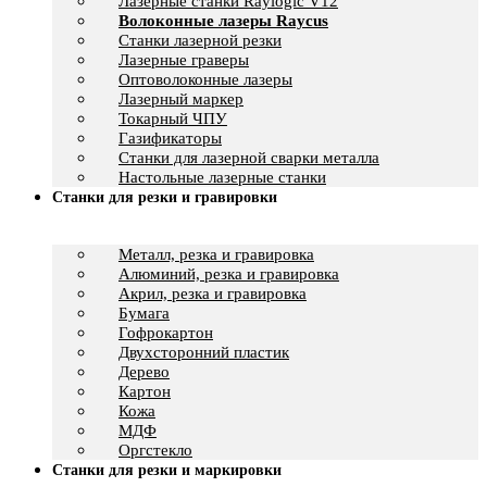
Лазерные станки Raylogic V12
Волоконные лазеры Raycus
Станки лазерной резки
Лазерные граверы
Оптоволоконные лазеры
Лазерный маркер
Токарный ЧПУ
Газификаторы
Cтанки для лазерной сварки металла
Настольные лазерные станки
Станки для резки и гравировки
Металл, резка и гравировка
Алюминий, резка и гравировка
Акрил, резка и гравировка
Бумага
Гофрокартон
Двухсторонний пластик
Дерево
Картон
Кожа
МДФ
Оргстекло
Станки для резки и маркировки