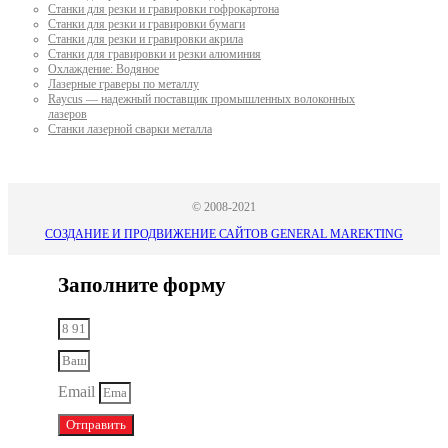
Станки для резки и гравировки гофрокартона
Станки для резки и гравировки бумаги
Станки для резки и гравировки акрила
Станки для гравировки и резки алюминия
Охлаждение: Водяное
Лазерные граверы по металлу
Raycus — надежный поставщик промышленных волоконных
лазеров
Cтанки лазерной сварки металла
© 2008-2021
СОЗДАНИЕ И ПРОДВИЖЕНИЕ САЙТОВ GENERAL MAREKTING
Заполните форму
Email
Отправить