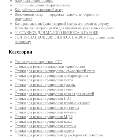
Лазерный станок raylogic
Стоит ли выбирать лазерный станок
Как работает волоконный лазер
Волоконный лазер — передовая технология обработки
материалов
Как правильно выбрать лазерный станок для резки по дереву.
Применение лазерной резки для обработки деревянных изделий.
20 СТАНКОВ ДЛЯ МАЛОГО БИЗНЕСА В ГАРАЖЕ
ТОП 15 СТАНКОВ ДЛЯ БИЗНЕСА НА 2019 ГОД. Бизнес идеи
по новому
Категории
Тип лазерного излучения: СО2
Станки для резки и маркировки черной стали
Станки для резки и маркировка нержавеющей стали
Станки для резки и гравировки электрокартона
Станки для резки и гравировки фетра
Станки для резки и гравировки фанеры
Станки для резки и гравировки ткани
Станки для резки и гравировки резины для печатей
Станки для резки и гравировки ПЭТ
Станки для резки и гравировки пенополистирола
Станки для резки и гравировки оргстекла
Станки для резки и гравировки металла
Станки для резки и гравировки МДФ
Станки для резки и гравировки кожи
Станки для резки и гравировки картона
Станки для резки и гравировки дерева
Станки для резки и гравировки двухстороннего пластика