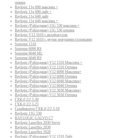
сварки
Raylogic 11g 690 максима +
Raylogic 11g 690 лайт +
Raylogic 11g 640 лайт
Raylogic 11g 640 максима +
Raylogic (Рэйлоджик) 11G 530 максима +
Raylogic (Рэйлоджик) 11G 530 оптима
Raylogic V12 1610 с автофокусом
Raylogic V12 1610 с двумя режущими головками
Supreme 1310
Supreme 6090 RS
Supreme 6040 ML
Supreme 6040 RS
Raylogic (Рэйлоджик) V12 1310 Максима +
Raylogic (Рэйлоджик) V12 1310 Оптима
Raylogic (Рэйлоджик) V12 6090 Максима+
Raylogic (Рэйлоджик) V12 6090 Оптима
Raylogic (Рейлоджик) V12 6040 Максима+
Raylogic (Рейлоджик) V12 6040 Оптима
Raylogic (Рэйлоджик) V12 5030 Максима+
Raylogic (Рэйлоджик) V12 5030 Оптима
ГХК-0,2/2,3-30
ГХК-0,2/2,3-25
Газификатор ГХК-0,2/2,3-10
Raylogic 11G 530
RAYLOGIC GALVO С7
Raylogic Laserflex 2030 Servo
Raylogic Laserflex 2030
Raylogic Laserflex 1620
Raylogic (Рэйлоджик) V12 1310 Лайт