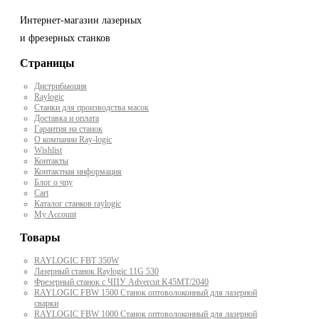
Интернет-магазин лазерных
и фрезерных станков
Страницы
Дистрибьюция
Raylogic
Станки для производства масок
Доставка и оплата
Гарантия на станок
О компании Ray-logic
Wishlist
Контакты
Контактная информация
Блог о чпу
Cart
Каталог станков raylogic
My Account
Товары
RAYLOGIC FBT 350W
Лазерный станок Raylogic 11G 530
Фрезерный станок с ЧПУ Advercut K45MT/2040
RAYLOGIC FBW 1500 Станок оптоволоконный для лазерной
сварки
RAYLOGIC FBW 1000 Станок оптоволоконный для лазерной