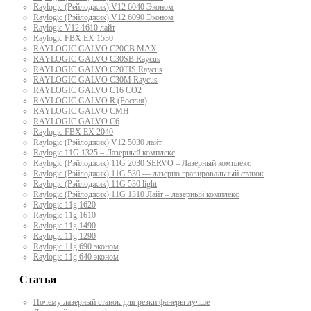
Raylogic (Рейлоджик) V12 6040 Эконом
Raylogic (Рэйлоджик) V12 6090 Эконом
Raylogic V12 1610 лайт
Raylogic FBX EX 1530
RAYLOGIC GALVO С20CB MAX
RAYLOGIC GALVO С30SB Raycus
RAYLOGIC GALVO C20TIS Raycus
RAYLOGIC GALVO С30M Raycus
RAYLOGIC GALVO С16 CO2
RAYLOGIC GALVO R (Россия)
RAYLOGIC GALVO CMH
RAYLOGIC GALVO С6
Raylogic FBX EX 2040
Raylogic (Рэйлоджик) V12 5030 лайт
Raylogic 11G 1325 – Лазерный комплекс
Raylogic (Рэйлоджик) 11G 2030 SERVO – Лазерный комплекс
Raylogic (Рэйлоджик) 11G 530 — лазерно гравировальный станок
Raylogic (Рэйлоджик) 11G 530 light
Raylogic (Рэйлоджик) 11G 1310 Лайт – лазерный комплекс
Raylogic 11g 1620
Raylogic 11g 1610
Raylogic 11g 1490
Raylogic 11g 1290
Raylogic 11g 690 эконом
Raylogic 11g 640 эконом
Статьи
Почему лазерный станок для резки фанеры лучше