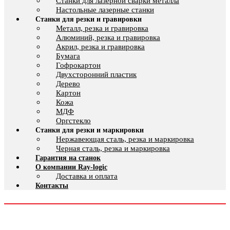
Cтанки для лазерной сварки металла
Настольные лазерные станки
Станки для резки и гравировки
Металл, резка и гравировка
Алюминий, резка и гравировка
Акрил, резка и гравировка
Бумага
Гофрокартон
Двухсторонний пластик
Дерево
Картон
Кожа
МДФ
Оргстекло
Станки для резки и маркировки
Нержавеющая сталь, резка и маркировка
Черная сталь, резка и маркировка
Гарантия на станок
О компании Ray-logic
Доставка и оплата
Контакты