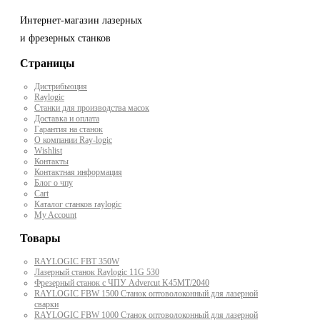
Интернет-магазин лазерных
и фрезерных станков
Страницы
Дистрибьюция
Raylogic
Станки для производства масок
Доставка и оплата
Гарантия на станок
О компании Ray-logic
Wishlist
Контакты
Контактная информация
Блог о чпу
Cart
Каталог станков raylogic
My Account
Товары
RAYLOGIC FBT 350W
Лазерный станок Raylogic 11G 530
Фрезерный станок с ЧПУ Advercut K45MT/2040
RAYLOGIC FBW 1500 Станок оптоволоконный для лазерной
сварки
RAYLOGIC FBW 1000 Станок оптоволоконный для лазерной