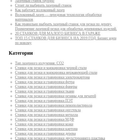
Лазерный станок raylogic
Стоит ли выбирать лазерный станок
Как работает волоконный лазер
Волоконный лазер — передовая технология обработки
материалов
Как правильно выбрать лазерный станок для резки по дереву.
Применение лазерной резки для обработки деревянных изделий.
20 СТАНКОВ ДЛЯ МАЛОГО БИЗНЕСА В ГАРАЖЕ
ТОП 15 СТАНКОВ ДЛЯ БИЗНЕСА НА 2019 ГОД. Бизнес идеи
по новому
Категории
Тип лазерного излучения: СО2
Станки для резки и маркировки черной стали
Станки для резки и маркировка нержавеющей стали
Станки для резки и гравировки электрокартона
Станки для резки и гравировки фетра
Станки для резки и гравировки фанеры
Станки для резки и гравировки ткани
Станки для резки и гравировки резины для печатей
Станки для резки и гравировки ПЭТ
Станки для резки и гравировки пенополистирола
Станки для резки и гравировки оргстекла
Станки для резки и гравировки металла
Станки для резки и гравировки МДФ
Станки для резки и гравировки кожи
Станки для резки и гравировки картона
Станки для резки и гравировки дерева
Станки для резки и гравировки двухстороннего пластика