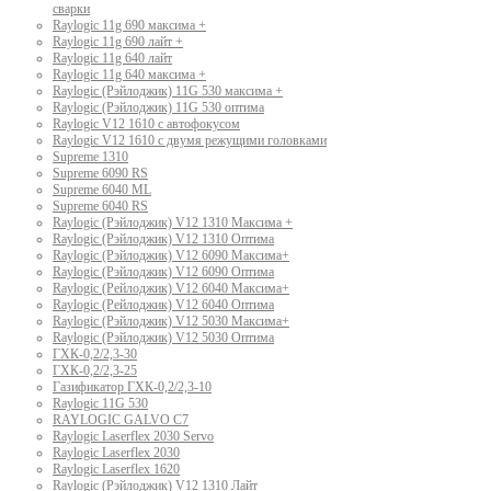
сварки
Raylogic 11g 690 максима +
Raylogic 11g 690 лайт +
Raylogic 11g 640 лайт
Raylogic 11g 640 максима +
Raylogic (Рэйлоджик) 11G 530 максима +
Raylogic (Рэйлоджик) 11G 530 оптима
Raylogic V12 1610 с автофокусом
Raylogic V12 1610 с двумя режущими головками
Supreme 1310
Supreme 6090 RS
Supreme 6040 ML
Supreme 6040 RS
Raylogic (Рэйлоджик) V12 1310 Максима +
Raylogic (Рэйлоджик) V12 1310 Оптима
Raylogic (Рэйлоджик) V12 6090 Максима+
Raylogic (Рэйлоджик) V12 6090 Оптима
Raylogic (Рейлоджик) V12 6040 Максима+
Raylogic (Рейлоджик) V12 6040 Оптима
Raylogic (Рэйлоджик) V12 5030 Максима+
Raylogic (Рэйлоджик) V12 5030 Оптима
ГХК-0,2/2,3-30
ГХК-0,2/2,3-25
Газификатор ГХК-0,2/2,3-10
Raylogic 11G 530
RAYLOGIC GALVO С7
Raylogic Laserflex 2030 Servo
Raylogic Laserflex 2030
Raylogic Laserflex 1620
Raylogic (Рэйлоджик) V12 1310 Лайт