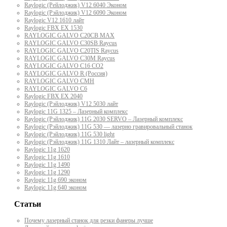
Raylogic (Рейлоджик) V12 6040 Эконом
Raylogic (Рэйлоджик) V12 6090 Эконом
Raylogic V12 1610 лайт
Raylogic FBX EX 1530
RAYLOGIC GALVO С20CB MAX
RAYLOGIC GALVO С30SB Raycus
RAYLOGIC GALVO C20TIS Raycus
RAYLOGIC GALVO С30M Raycus
RAYLOGIC GALVO С16 CO2
RAYLOGIC GALVO R (Россия)
RAYLOGIC GALVO CMH
RAYLOGIC GALVO С6
Raylogic FBX EX 2040
Raylogic (Рэйлоджик) V12 5030 лайт
Raylogic 11G 1325 – Лазерный комплекс
Raylogic (Рэйлоджик) 11G 2030 SERVO – Лазерный комплекс
Raylogic (Рэйлоджик) 11G 530 — лазерно гравировальный станок
Raylogic (Рэйлоджик) 11G 530 light
Raylogic (Рэйлоджик) 11G 1310 Лайт – лазерный комплекс
Raylogic 11g 1620
Raylogic 11g 1610
Raylogic 11g 1490
Raylogic 11g 1290
Raylogic 11g 690 эконом
Raylogic 11g 640 эконом
Статьи
Почему лазерный станок для резки фанеры лучше