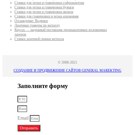
Станки для резки и гравировки гофрокартона
Станки для резки и гравировки бумаги
Станки для резки и гравировки акрила
Станки для гравировки и резки алюминия
Охлаждение: Водяное
Лазерные граверы по металлу
Raycus — надежный поставщик промышленных волоконных
лазеров
Cтанки лазерной сварки металла
© 2008-2021
СОЗДАНИЕ И ПРОДВИЖЕНИЕ САЙТОВ GENERAL MAREKTING
Заполните форму
Email
Отправить