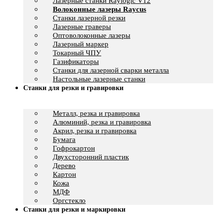
Лазерные станки Raylogic V12
Волоконные лазеры Raycus
Станки лазерной резки
Лазерные граверы
Оптоволоконные лазеры
Лазерный маркер
Токарный ЧПУ
Газификаторы
Cтанки для лазерной сварки металла
Настольные лазерные станки
Станки для резки и гравировки
Металл, резка и гравировка
Алюминий, резка и гравировка
Акрил, резка и гравировка
Бумага
Гофрокартон
Двухсторонний пластик
Дерево
Картон
Кожа
МДФ
Оргстекло
Станки для резки и маркировки