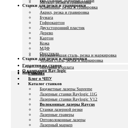
Настольные лазерные станки
Металл, резка и гравировка
Станки для резки и гравировки
Алюминий, резка и гравировка
Акрил, резка и гравировка
Бумага
Гофрокартон
Двухсторонний пластик
Дерево
Картон
Кожа
МДФ
Оргстекло
Нержавеющая сталь, резка и маркировка
Станки для резки и маркировки
Черная сталь, резка и маркировка
Гарантия на станок
Доставка и оплата
О компании Ray-logic
Контакты
Главная
Блог о ЧПУ
Каталог станков
Бюджетные лазеры Supreme
Лазерные станки Raylogic 11G
Лазерные станки Raylogic V12
Волоконные лазеры Raycus
Станки лазерной резки
Лазерные граверы
Оптоволоконные лазеры
Лазерный маркер