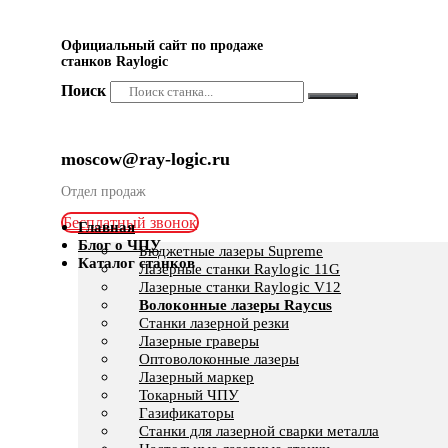
Официальный сайт по продаже
станков Raylogic
Поиск
moscow@ray-logic.ru
Отдел продаж
Бесплатный звонок
Главная
Блог о ЧПУ
Бюджетные лазеры Supreme
Каталог станков
Лазерные станки Raylogic 11G
Лазерные станки Raylogic V12
Волоконные лазеры Raycus
Станки лазерной резки
Лазерные граверы
Оптоволоконные лазеры
Лазерный маркер
Токарный ЧПУ
Газификаторы
Cтанки для лазерной сварки металла