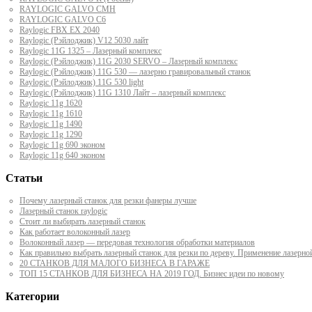
RAYLOGIC GALVO CMH
RAYLOGIC GALVO С6
Raylogic FBX EX 2040
Raylogic (Рэйлоджик) V12 5030 лайт
Raylogic 11G 1325 – Лазерный комплекс
Raylogic (Рэйлоджик) 11G 2030 SERVO – Лазерный комплекс
Raylogic (Рэйлоджик) 11G 530 — лазерно гравировальный станок
Raylogic (Рэйлоджик) 11G 530 light
Raylogic (Рэйлоджик) 11G 1310 Лайт – лазерный комплекс
Raylogic 11g 1620
Raylogic 11g 1610
Raylogic 11g 1490
Raylogic 11g 1290
Raylogic 11g 690 эконом
Raylogic 11g 640 эконом
Статьи
Почему лазерный станок для резки фанеры лучше
Лазерный станок raylogic
Стоит ли выбирать лазерный станок
Как работает волоконный лазер
Волоконный лазер — передовая технология обработки материалов
Как правильно выбрать лазерный станок для резки по дереву. Применение лазерно
20 СТАНКОВ ДЛЯ МАЛОГО БИЗНЕСА В ГАРАЖЕ
ТОП 15 СТАНКОВ ДЛЯ БИЗНЕСА НА 2019 ГОД. Бизнес идеи по новому
Категории