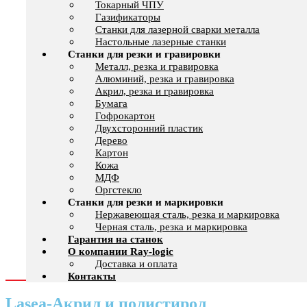
Токарный ЧПУ
Газификаторы
Cтанки для лазерной сварки металла
Настольные лазерные станки
Станки для резки и гравировки
Металл, резка и гравировка
Алюминий, резка и гравировка
Акрил, резка и гравировка
Бумага
Гофрокартон
Двухсторонний пластик
Дерево
Картон
Кожа
МДФ
Оргстекло
Станки для резки и маркировки
Нержавеющая сталь, резка и маркировка
Черная сталь, резка и маркировка
Гарантия на станок
О компании Ray-logic
Доставка и оплата
Контакты
Lasea-Акрил и полистирол