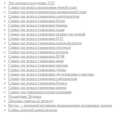
Тип лазерного излучения: СО2
Станки для резки и маркировки черной стали
Станки для резки и маркировка нержавеющей стали
Станки для резки и гравировки электрокартона
Станки для резки и гравировки фетра
Станки для резки и гравировки фанеры
Станки для резки и гравировки ткани
Станки для резки и гравировки резины для печатей
Станки для резки и гравировки ПЭТ
Станки для резки и гравировки пенополистирола
Станки для резки и гравировки оргстекла
Станки для резки и гравировки металла
Станки для резки и гравировки МДФ
Станки для резки и гравировки кожи
Станки для резки и гравировки картона
Станки для резки и гравировки дерева
Станки для резки и гравировки двухстороннего пластика
Станки для резки и гравировки гофрокартона
Станки для резки и гравировки бумаги
Станки для резки и гравировки акрила
Станки для гравировки и резки алюминия
Охлаждение: Водяное
Лазерные граверы по металлу
Raycus — надежный поставщик промышленных волоконных лазеров
Cтанки лазерной сварки металла