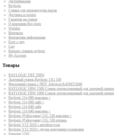
Дистрибьюция
Raylogic
Станки для производства масок
Доставка и оплата
Гарантия на станок
О компании Ray-logic
Wishlist
Контакты
Контактная информация
Блог о чпу
Cart
Каталог станков raylogic
My Account
Товары
RAYLOGIC FBT 350W
Лазерный станок Raylogic 11G 530
Фрезерный станок с ЧПУ Advercut K45MT/2040
RAYLOGIC FBW 1500 Станок оптоволоконный для лазерной сварки
RAYLOGIC FBW 1000 Станок оптоволоконный для лазерной сварки
Raylogic 11g 690 максима +
Raylogic 11g 690 лайт +
Raylogic 11g 640 лайт
Raylogic 11g 640 максима +
Raylogic (Рэйлоджик) 11G 530 максима +
Raylogic (Рэйлоджик) 11G 530 оптима
Raylogic V12 1610 с автофокусом
Raylogic V12 1610 с двумя режущими головками
Supreme 1310