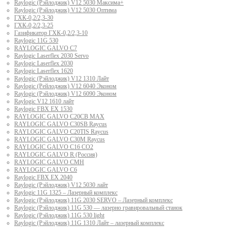
Raylogic (Рэйлоджик) V12 5030 Максима+
Raylogic (Рэйлоджик) V12 5030 Оптима
ГХК-0,2/2,3-30
ГХК-0,2/2,3-25
Газификатор ГХК-0,2/2,3-10
Raylogic 11G 530
RAYLOGIC GALVO С7
Raylogic Laserflex 2030 Servo
Raylogic Laserflex 2030
Raylogic Laserflex 1620
Raylogic (Рэйлоджик) V12 1310 Лайт
Raylogic (Рейлоджик) V12 6040 Эконом
Raylogic (Рэйлоджик) V12 6090 Эконом
Raylogic V12 1610 лайт
Raylogic FBX EX 1530
RAYLOGIC GALVO С20CB MAX
RAYLOGIC GALVO С30SB Raycus
RAYLOGIC GALVO C20TIS Raycus
RAYLOGIC GALVO С30M Raycus
RAYLOGIC GALVO С16 CO2
RAYLOGIC GALVO R (Россия)
RAYLOGIC GALVO CMH
RAYLOGIC GALVO С6
Raylogic FBX EX 2040
Raylogic (Рэйлоджик) V12 5030 лайт
Raylogic 11G 1325 – Лазерный комплекс
Raylogic (Рэйлоджик) 11G 2030 SERVO – Лазерный комплекс
Raylogic (Рэйлоджик) 11G 530 — лазерно гравировальный станок
Raylogic (Рэйлоджик) 11G 530 light
Raylogic (Рэйлоджик) 11G 1310 Лайт – лазерный комплекс