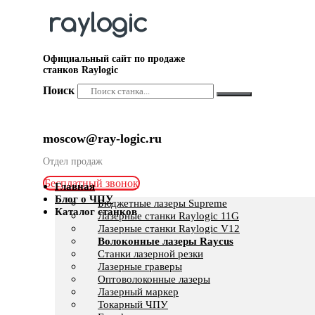
Официальный сайт по продаже
станков Raylogic
Поиск
moscow@ray-logic.ru
Отдел продаж
Бесплатный звонок
Главная
Блог о ЧПУ
Бюджетные лазеры Supreme
Каталог станков
Лазерные станки Raylogic 11G
Лазерные станки Raylogic V12
Волоконные лазеры Raycus
Станки лазерной резки
Лазерные граверы
Оптоволоконные лазеры
Лазерный маркер
Токарный ЧПУ