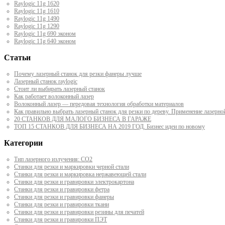
Raylogic 11g 1620
Raylogic 11g 1610
Raylogic 11g 1490
Raylogic 11g 1290
Raylogic 11g 690 эконом
Raylogic 11g 640 эконом
Статьи
Почему лазерный станок для резки фанеры лучше
Лазерный станок raylogic
Стоит ли выбирать лазерный станок
Как работает волоконный лазер
Волоконный лазер — передовая технология обработки материалов
Как правильно выбрать лазерный станок для резки по дереву. Применение лазерно
20 СТАНКОВ ДЛЯ МАЛОГО БИЗНЕСА В ГАРАЖЕ
ТОП 15 СТАНКОВ ДЛЯ БИЗНЕСА НА 2019 ГОД. Бизнес идеи по новому
Категории
Тип лазерного излучения: СО2
Станки для резки и маркировки черной стали
Станки для резки и маркировка нержавеющей стали
Станки для резки и гравировки электрокартона
Станки для резки и гравировки фетра
Станки для резки и гравировки фанеры
Станки для резки и гравировки ткани
Станки для резки и гравировки резины для печатей
Станки для резки и гравировки ПЭТ