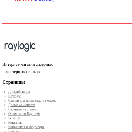
Интернет-магазин лазерных
и фрезерных станков
Страницы
Дистрибьюция
Raylogic
Станки для производства масок
Доставка и оплата
Гарантия на станок
О компании Ray-logic
Wishlist
Контакты
Контактная информация
Блог о чпу