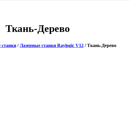
Ткань-Дерево
 станки
/
Лазерные станки Raylogic V12
/ Ткань-Дерево