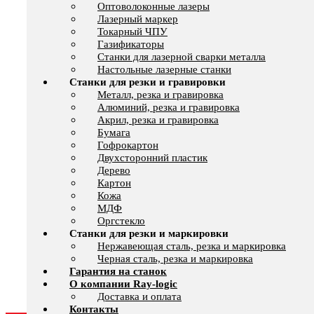
Оптоволоконные лазеры
Лазерный маркер
Токарный ЧПУ
Газификаторы
Cтанки для лазерной сварки металла
Настольные лазерные станки
Станки для резки и гравировки
Металл, резка и гравировка
Алюминий, резка и гравировка
Акрил, резка и гравировка
Бумага
Гофрокартон
Двухсторонний пластик
Дерево
Картон
Кожа
МДФ
Оргстекло
Станки для резки и маркировки
Нержавеющая сталь, резка и маркировка
Черная сталь, резка и маркировка
Гарантия на станок
О компании Ray-logic
Доставка и оплата
Контакты