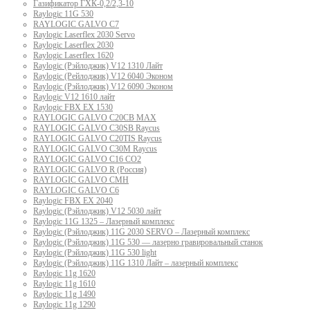
Газификатор ГХК-0,2/2,3-10
Raylogic 11G 530
RAYLOGIC GALVO С7
Raylogic Laserflex 2030 Servo
Raylogic Laserflex 2030
Raylogic Laserflex 1620
Raylogic (Рэйлоджик) V12 1310 Лайт
Raylogic (Рейлоджик) V12 6040 Эконом
Raylogic (Рэйлоджик) V12 6090 Эконом
Raylogic V12 1610 лайт
Raylogic FBX EX 1530
RAYLOGIC GALVO С20CB MAX
RAYLOGIC GALVO С30SB Raycus
RAYLOGIC GALVO C20TIS Raycus
RAYLOGIC GALVO С30M Raycus
RAYLOGIC GALVO С16 CO2
RAYLOGIC GALVO R (Россия)
RAYLOGIC GALVO CMH
RAYLOGIC GALVO С6
Raylogic FBX EX 2040
Raylogic (Рэйлоджик) V12 5030 лайт
Raylogic 11G 1325 – Лазерный комплекс
Raylogic (Рэйлоджик) 11G 2030 SERVO – Лазерный комплекс
Raylogic (Рэйлоджик) 11G 530 — лазерно гравировальный станок
Raylogic (Рэйлоджик) 11G 530 light
Raylogic (Рэйлоджик) 11G 1310 Лайт – лазерный комплекс
Raylogic 11g 1620
Raylogic 11g 1610
Raylogic 11g 1490
Raylogic 11g 1290