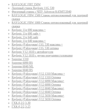
RAYLOGIC FBT 350W
Лазерный станок Raylogic 11G 530
Фрезерный станок с ЧПУ Advercut K45MT/2040
RAYLOGIC FBW 1500 Станок оптоволоконный для лазерной
сварки
RAYLOGIC FBW 1000 Станок оптоволоконный для лазерной
сварки
Raylogic 11g 690 максима +
Raylogic 11g 690 лайт +
Raylogic 11g 640 лайт
Raylogic 11g 640 максима +
Raylogic (Рэйлоджик) 11G 530 максима +
Raylogic (Рэйлоджик) 11G 530 оптима
Raylogic V12 1610 с автофокусом
Raylogic V12 1610 с двумя режущими головками
Supreme 1310
Supreme 6090 RS
Supreme 6040 ML
Supreme 6040 RS
Raylogic (Рэйлоджик) V12 1310 Максима +
Raylogic (Рэйлоджик) V12 1310 Оптима
Raylogic (Рэйлоджик) V12 6090 Максима+
Raylogic (Рэйлоджик) V12 6090 Оптима
Raylogic (Рейлоджик) V12 6040 Максима+
Raylogic (Рейлоджик) V12 6040 Оптима
Raylogic (Рэйлоджик) V12 5030 Максима+
Raylogic (Рэйлоджик) V12 5030 Оптима
ГХК-0,2/2,3-30
ГХК-0,2/2,3-25