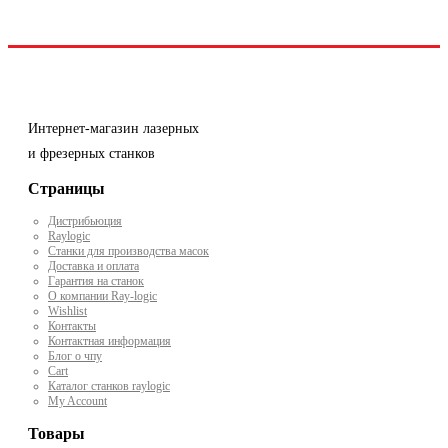
Интернет-магазин лазерных
и фрезерных станков
Страницы
Дистрибьюция
Raylogic
Станки для производства масок
Доставка и оплата
Гарантия на станок
О компании Ray-logic
Wishlist
Контакты
Контактная информация
Блог о чпу
Cart
Каталог станков raylogic
My Account
Товары