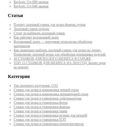
Raylogic 11g 690 эконом
Raylogic 11g 640 эконом
Статьи
Почему лазерный станок для резки фанеры лучше
Лазерный станок raylogic
Стоит ли выбирать лазерный станок
Как работает волоконный лазер
Волоконный лазер — передовая технология обработки
материалов
Как правильно выбрать лазерный станок для резки по дереву.
Применение лазерной резки для обработки деревянных изделий.
20 СТАНКОВ ДЛЯ МАЛОГО БИЗНЕСА В ГАРАЖЕ
ТОП 15 СТАНКОВ ДЛЯ БИЗНЕСА НА 2019 ГОД. Бизнес идеи
по новому
Категории
Тип лазерного излучения: СО2
Станки для резки и маркировки черной стали
Станки для резки и маркировка нержавеющей стали
Станки для резки и гравировки электрокартона
Станки для резки и гравировки фетра
Станки для резки и гравировки фанеры
Станки для резки и гравировки ткани
Станки для резки и гравировки резины для печатей
Станки для резки и гравировки ПЭТ
Станки для резки и гравировки пенополистирола