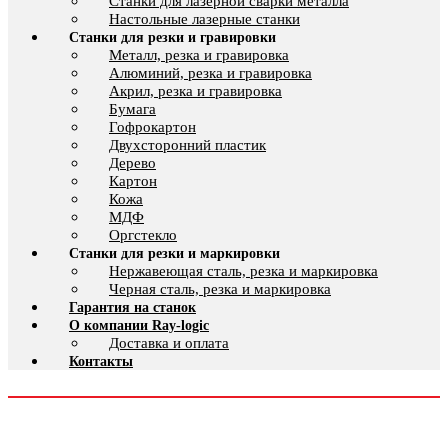
Cтанки для лазерной сварки металла
Настольные лазерные станки
Станки для резки и гравировки
Металл, резка и гравировка
Алюминий, резка и гравировка
Акрил, резка и гравировка
Бумага
Гофрокартон
Двухсторонний пластик
Дерево
Картон
Кожа
МДФ
Оргстекло
Станки для резки и маркировки
Нержавеющая сталь, резка и маркировка
Черная сталь, резка и маркировка
Гарантия на станок
О компании Ray-logic
Доставка и оплата
Контакты