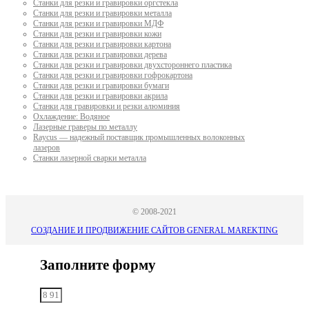
Станки для резки и гравировки оргстекла
Станки для резки и гравировки металла
Станки для резки и гравировки МДФ
Станки для резки и гравировки кожи
Станки для резки и гравировки картона
Станки для резки и гравировки дерева
Станки для резки и гравировки двухстороннего пластика
Станки для резки и гравировки гофрокартона
Станки для резки и гравировки бумаги
Станки для резки и гравировки акрила
Станки для гравировки и резки алюминия
Охлаждение: Водяное
Лазерные граверы по металлу
Raycus — надежный поставщик промышленных волоконных
лазеров
Cтанки лазерной сварки металла
© 2008-2021
СОЗДАНИЕ И ПРОДВИЖЕНИЕ САЙТОВ GENERAL MAREKTING
Заполните форму