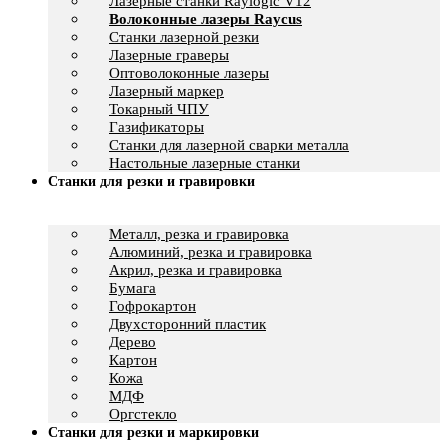
Лазерные станки Raylogic V12
Волоконные лазеры Raycus
Станки лазерной резки
Лазерные граверы
Оптоволоконные лазеры
Лазерный маркер
Токарный ЧПУ
Газификаторы
Cтанки для лазерной сварки металла
Настольные лазерные станки
Станки для резки и гравировки
Металл, резка и гравировка
Алюминий, резка и гравировка
Акрил, резка и гравировка
Бумага
Гофрокартон
Двухсторонний пластик
Дерево
Картон
Кожа
МДФ
Оргстекло
Станки для резки и маркировки