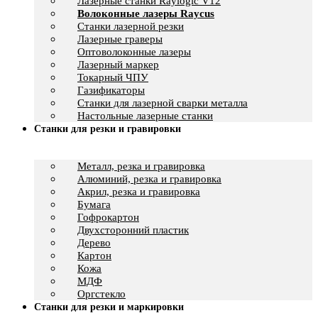
Лазерные станки Raylogic V12
Волоконные лазеры Raycus
Станки лазерной резки
Лазерные граверы
Оптоволоконные лазеры
Лазерный маркер
Токарный ЧПУ
Газификаторы
Cтанки для лазерной сварки металла
Настольные лазерные станки
Станки для резки и гравировки
Металл, резка и гравировка
Алюминий, резка и гравировка
Акрил, резка и гравировка
Бумага
Гофрокартон
Двухсторонний пластик
Дерево
Картон
Кожа
МДФ
Оргстекло
Станки для резки и маркировки