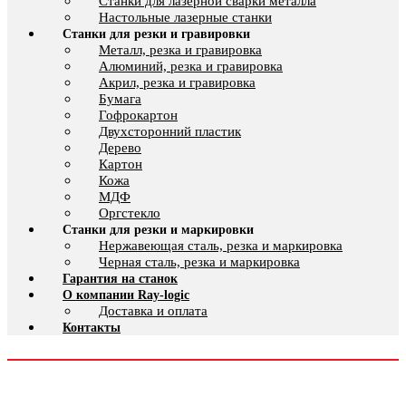
Cтанки для лазерной сварки металла
Настольные лазерные станки
Станки для резки и гравировки
Металл, резка и гравировка
Алюминий, резка и гравировка
Акрил, резка и гравировка
Бумага
Гофрокартон
Двухсторонний пластик
Дерево
Картон
Кожа
МДФ
Оргстекло
Станки для резки и маркировки
Нержавеющая сталь, резка и маркировка
Черная сталь, резка и маркировка
Гарантия на станок
О компании Ray-logic
Доставка и оплата
Контакты