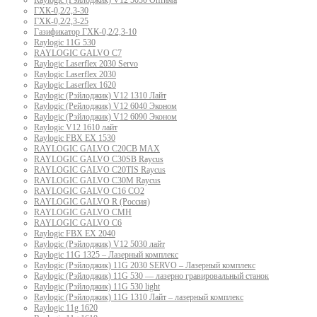
Raylogic (Рэйлоджик) V12 5030 Оптима
ГХК-0,2/2,3-30
ГХК-0,2/2,3-25
Газификатор ГХК-0,2/2,3-10
Raylogic 11G 530
RAYLOGIC GALVO С7
Raylogic Laserflex 2030 Servo
Raylogic Laserflex 2030
Raylogic Laserflex 1620
Raylogic (Рэйлоджик) V12 1310 Лайт
Raylogic (Рейлоджик) V12 6040 Эконом
Raylogic (Рэйлоджик) V12 6090 Эконом
Raylogic V12 1610 лайт
Raylogic FBX EX 1530
RAYLOGIC GALVO С20CB MAX
RAYLOGIC GALVO С30SB Raycus
RAYLOGIC GALVO C20TIS Raycus
RAYLOGIC GALVO С30M Raycus
RAYLOGIC GALVO С16 CO2
RAYLOGIC GALVO R (Россия)
RAYLOGIC GALVO CMH
RAYLOGIC GALVO С6
Raylogic FBX EX 2040
Raylogic (Рэйлоджик) V12 5030 лайт
Raylogic 11G 1325 – Лазерный комплекс
Raylogic (Рэйлоджик) 11G 2030 SERVO – Лазерный комплекс
Raylogic (Рэйлоджик) 11G 530 — лазерно гравировальный станок
Raylogic (Рэйлоджик) 11G 530 light
Raylogic (Рэйлоджик) 11G 1310 Лайт – лазерный комплекс
Raylogic 11g 1620