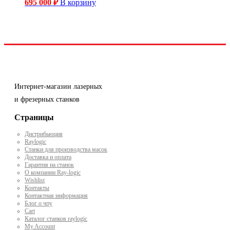
695 000
₽
В корзину
Интернет-магазин лазерных
и фрезерных станков
Страницы
Дистрибьюция
Raylogic
Станки для производства масок
Доставка и оплата
Гарантия на станок
О компании Ray-logic
Wishlist
Контакты
Контактная информация
Блог о чпу
Cart
Каталог станков raylogic
My Account