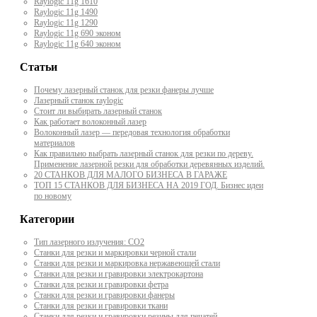
Raylogic 11g 1610
Raylogic 11g 1490
Raylogic 11g 1290
Raylogic 11g 690 эконом
Raylogic 11g 640 эконом
Статьи
Почему лазерный станок для резки фанеры лучше
Лазерный станок raylogic
Стоит ли выбирать лазерный станок
Как работает волоконный лазер
Волоконный лазер — передовая технология обработки
материалов
Как правильно выбрать лазерный станок для резки по дереву.
Применение лазерной резки для обработки деревянных изделий.
20 СТАНКОВ ДЛЯ МАЛОГО БИЗНЕСА В ГАРАЖЕ
ТОП 15 СТАНКОВ ДЛЯ БИЗНЕСА НА 2019 ГОД. Бизнес идеи
по новому
Категории
Тип лазерного излучения: СО2
Станки для резки и маркировки черной стали
Станки для резки и маркировка нержавеющей стали
Станки для резки и гравировки электрокартона
Станки для резки и гравировки фетра
Станки для резки и гравировки фанеры
Станки для резки и гравировки ткани
Станки для резки и гравировки резины для печатей