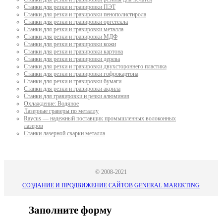
Станки для резки и гравировки ПЭТ
Станки для резки и гравировки пенополистирола
Станки для резки и гравировки оргстекла
Станки для резки и гравировки металла
Станки для резки и гравировки МДФ
Станки для резки и гравировки кожи
Станки для резки и гравировки картона
Станки для резки и гравировки дерева
Станки для резки и гравировки двухстороннего пластика
Станки для резки и гравировки гофрокартона
Станки для резки и гравировки бумаги
Станки для резки и гравировки акрила
Станки для гравировки и резки алюминия
Охлаждение: Водяное
Лазерные граверы по металлу
Raycus — надежный поставщик промышленных волоконных
лазеров
Cтанки лазерной сварки металла
© 2008-2021
СОЗДАНИЕ И ПРОДВИЖЕНИЕ САЙТОВ GENERAL MAREKTING
Заполните форму