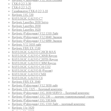
Raylogic (Рэйлоджик) V12 5030 Оптима
ГХК-0,2/2,3-30
ГХК-0,2/2,3-25
Газификатор ГХК-0,2/2,3-10
Raylogic 11G 530
RAYLOGIC GALVO С7
Raylogic Laserflex 2030 Servo
Raylogic Laserflex 2030
Raylogic Laserflex 1620
Raylogic (Рэйлоджик) V12 1310 Лайт
Raylogic (Рейлоджик) V12 6040 Эконом
Raylogic (Рэйлоджик) V12 6090 Эконом
Raylogic V12 1610 лайт
Raylogic FBX EX 1530
RAYLOGIC GALVO С20CB MAX
RAYLOGIC GALVO С30SB Raycus
RAYLOGIC GALVO C20TIS Raycus
RAYLOGIC GALVO С30M Raycus
RAYLOGIC GALVO С16 CO2
RAYLOGIC GALVO R (Россия)
RAYLOGIC GALVO CMH
RAYLOGIC GALVO С6
Raylogic FBX EX 2040
Raylogic (Рэйлоджик) V12 5030 лайт
Raylogic 11G 1325 – Лазерный комплекс
Raylogic (Рэйлоджик) 11G 2030 SERVO – Лазерный комплекс
Raylogic (Рэйлоджик) 11G 530 — лазерно гравировальный станок
Raylogic (Рэйлоджик) 11G 530 light
Raylogic (Рэйлоджик) 11G 1310 Лайт – лазерный комплекс
Raylogic 11g 1620