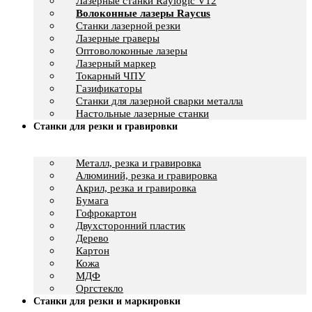
Лазерные станки Raylogic V12
Волоконные лазеры Raycus
Станки лазерной резки
Лазерные граверы
Оптоволоконные лазеры
Лазерный маркер
Токарный ЧПУ
Газификаторы
Cтанки для лазерной сварки металла
Настольные лазерные станки
Станки для резки и гравировки
Металл, резка и гравировка
Алюминий, резка и гравировка
Акрил, резка и гравировка
Бумага
Гофрокартон
Двухсторонний пластик
Дерево
Картон
Кожа
МДФ
Оргстекло
Станки для резки и маркировки