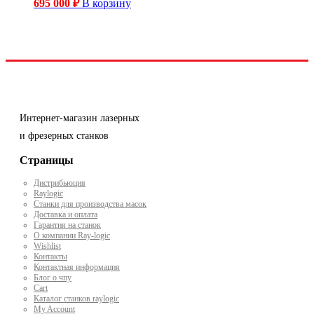
695 000
₽
В корзину
Интернет-магазин лазерных
и фрезерных станков
Страницы
Дистрибьюция
Raylogic
Станки для производства масок
Доставка и оплата
Гарантия на станок
О компании Ray-logic
Wishlist
Контакты
Контактная информация
Блог о чпу
Cart
Каталог станков raylogic
My Account