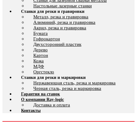
Cтанки для лазерной сварки металла
Настольные лазерные станки
Станки для резки и гравировки
Металл, резка и гравировка
Алюминий, резка и гравировка
Акрил, резка и гравировка
Бумага
Гофрокартон
Двухсторонний пластик
Дерево
Картон
Кожа
МДФ
Оргстекло
Станки для резки и маркировки
Нержавеющая сталь, резка и маркировка
Черная сталь, резка и маркировка
Гарантия на станок
О компании Ray-logic
Доставка и оплата
Контакты