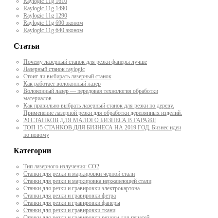
Raylogic 11g 1610
Raylogic 11g 1490
Raylogic 11g 1290
Raylogic 11g 690 эконом
Raylogic 11g 640 эконом
Статьи
Почему лазерный станок для резки фанеры лучше
Лазерный станок raylogic
Стоит ли выбирать лазерный станок
Как работает волоконный лазер
Волоконный лазер — передовая технология обработки
материалов
Как правильно выбрать лазерный станок для резки по дереву.
Применение лазерной резки для обработки деревянных изделий.
20 СТАНКОВ ДЛЯ МАЛОГО БИЗНЕСА В ГАРАЖЕ
ТОП 15 СТАНКОВ ДЛЯ БИЗНЕСА НА 2019 ГОД. Бизнес идеи
по новому
Категории
Тип лазерного излучения: СО2
Станки для резки и маркировки черной стали
Станки для резки и маркировка нержавеющей стали
Станки для резки и гравировки электрокартона
Станки для резки и гравировки фетра
Станки для резки и гравировки фанеры
Станки для резки и гравировки ткани
Станки для резки и гравировки резины для печатей