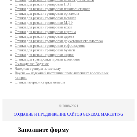
Станки для резки и гравировки ПЭТ
Станки для резки и гравировки пенополистирола
Станки для резки и гравировки оргстекла
Станки для резки и гравировки металла
Станки для резки и гравировки МДФ
Станки для резки и гравировки кожи
Станки для резки и гравировки картона
Станки для резки и гравировки дерева
Станки для резки и гравировки двухстороннего пластика
Станки для резки и гравировки гофрокартона
Станки для резки и гравировки бумаги
Станки для резки и гравировки акрила
Станки для гравировки и резки алюминия
Охлаждение: Водяное
Лазерные граверы по металлу
Raycus — надежный поставщик промышленных волоконных
лазеров
Cтанки лазерной сварки металла
© 2008-2021
СОЗДАНИЕ И ПРОДВИЖЕНИЕ САЙТОВ GENERAL MAREKTING
Заполните форму