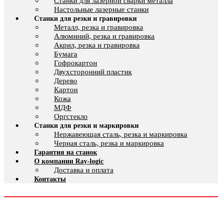
Cтанки для лазерной сварки металла
Настольные лазерные станки
Станки для резки и гравировки
Металл, резка и гравировка
Алюминий, резка и гравировка
Акрил, резка и гравировка
Бумага
Гофрокартон
Двухсторонний пластик
Дерево
Картон
Кожа
МДФ
Оргстекло
Станки для резки и маркировки
Нержавеющая сталь, резка и маркировка
Черная сталь, резка и маркировка
Гарантия на станок
О компании Ray-logic
Доставка и оплата
Контакты