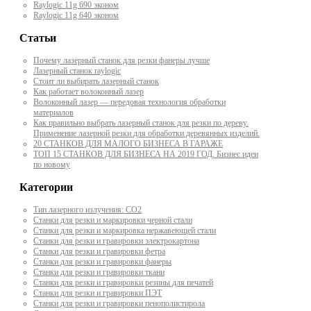
Raylogic 11g 690 эконом
Raylogic 11g 640 эконом
Статьи
Почему лазерный станок для резки фанеры лучше
Лазерный станок raylogic
Стоит ли выбирать лазерный станок
Как работает волоконный лазер
Волоконный лазер — передовая технология обработки
материалов
Как правильно выбрать лазерный станок для резки по дереву.
Применение лазерной резки для обработки деревянных изделий.
20 СТАНКОВ ДЛЯ МАЛОГО БИЗНЕСА В ГАРАЖЕ
ТОП 15 СТАНКОВ ДЛЯ БИЗНЕСА НА 2019 ГОД. Бизнес идеи
по новому
Категории
Тип лазерного излучения: СО2
Станки для резки и маркировки черной стали
Станки для резки и маркировка нержавеющей стали
Станки для резки и гравировки электрокартона
Станки для резки и гравировки фетра
Станки для резки и гравировки фанеры
Станки для резки и гравировки ткани
Станки для резки и гравировки резины для печатей
Станки для резки и гравировки ПЭТ
Станки для резки и гравировки пенополистирола