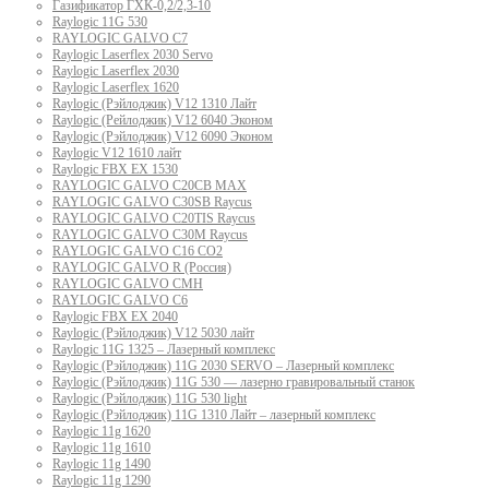
Газификатор ГХК-0,2/2,3-10
Raylogic 11G 530
RAYLOGIC GALVO С7
Raylogic Laserflex 2030 Servo
Raylogic Laserflex 2030
Raylogic Laserflex 1620
Raylogic (Рэйлоджик) V12 1310 Лайт
Raylogic (Рейлоджик) V12 6040 Эконом
Raylogic (Рэйлоджик) V12 6090 Эконом
Raylogic V12 1610 лайт
Raylogic FBX EX 1530
RAYLOGIC GALVO С20CB MAX
RAYLOGIC GALVO С30SB Raycus
RAYLOGIC GALVO C20TIS Raycus
RAYLOGIC GALVO С30M Raycus
RAYLOGIC GALVO С16 CO2
RAYLOGIC GALVO R (Россия)
RAYLOGIC GALVO CMH
RAYLOGIC GALVO С6
Raylogic FBX EX 2040
Raylogic (Рэйлоджик) V12 5030 лайт
Raylogic 11G 1325 – Лазерный комплекс
Raylogic (Рэйлоджик) 11G 2030 SERVO – Лазерный комплекс
Raylogic (Рэйлоджик) 11G 530 — лазерно гравировальный станок
Raylogic (Рэйлоджик) 11G 530 light
Raylogic (Рэйлоджик) 11G 1310 Лайт – лазерный комплекс
Raylogic 11g 1620
Raylogic 11g 1610
Raylogic 11g 1490
Raylogic 11g 1290