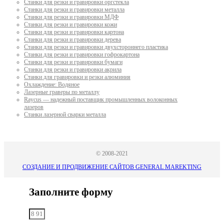
Станки для резки и гравировки оргстекла
Станки для резки и гравировки металла
Станки для резки и гравировки МДФ
Станки для резки и гравировки кожи
Станки для резки и гравировки картона
Станки для резки и гравировки дерева
Станки для резки и гравировки двухстороннего пластика
Станки для резки и гравировки гофрокартона
Станки для резки и гравировки бумаги
Станки для резки и гравировки акрила
Станки для гравировки и резки алюминия
Охлаждение: Водяное
Лазерные граверы по металлу
Raycus — надежный поставщик промышленных волоконных
лазеров
Cтанки лазерной сварки металла
© 2008-2021
СОЗДАНИЕ И ПРОДВИЖЕНИЕ САЙТОВ GENERAL MAREKTING
Заполните форму