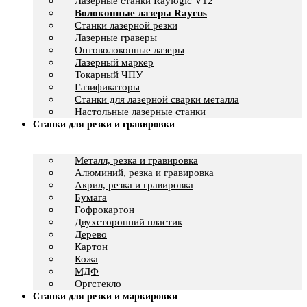
Лазерные станки Raylogic V12
Волоконные лазеры Raycus
Станки лазерной резки
Лазерные граверы
Оптоволоконные лазеры
Лазерный маркер
Токарный ЧПУ
Газификаторы
Cтанки для лазерной сварки металла
Настольные лазерные станки
Станки для резки и гравировки
Металл, резка и гравировка
Алюминий, резка и гравировка
Акрил, резка и гравировка
Бумага
Гофрокартон
Двухсторонний пластик
Дерево
Картон
Кожа
МДФ
Оргстекло
Станки для резки и маркировки