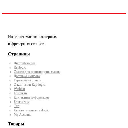
Интернет-магазин лазерных
и фрезерных станков
Страницы
Дистрибьюция
Raylogic
Станки для производства масок
Доставка и оплата
Гарантия на станок
О компании Ray-logic
Wishlist
Контакты
Контактная информация
Блог о чпу
Cart
Каталог станков raylogic
My Account
Товары