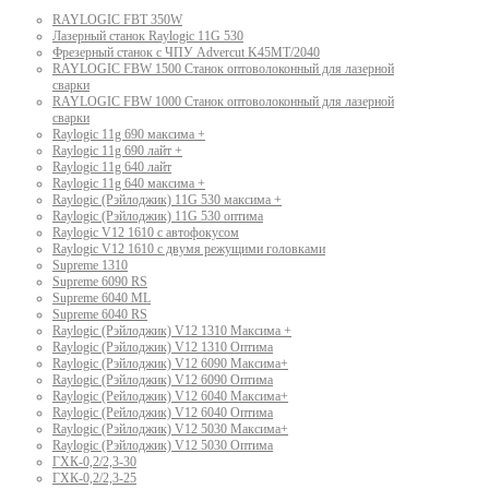
RAYLOGIC FBT 350W
Лазерный станок Raylogic 11G 530
Фрезерный станок с ЧПУ Advercut K45MT/2040
RAYLOGIC FBW 1500 Станок оптоволоконный для лазерной
сварки
RAYLOGIC FBW 1000 Станок оптоволоконный для лазерной
сварки
Raylogic 11g 690 максима +
Raylogic 11g 690 лайт +
Raylogic 11g 640 лайт
Raylogic 11g 640 максима +
Raylogic (Рэйлоджик) 11G 530 максима +
Raylogic (Рэйлоджик) 11G 530 оптима
Raylogic V12 1610 с автофокусом
Raylogic V12 1610 с двумя режущими головками
Supreme 1310
Supreme 6090 RS
Supreme 6040 ML
Supreme 6040 RS
Raylogic (Рэйлоджик) V12 1310 Максима +
Raylogic (Рэйлоджик) V12 1310 Оптима
Raylogic (Рэйлоджик) V12 6090 Максима+
Raylogic (Рэйлоджик) V12 6090 Оптима
Raylogic (Рейлоджик) V12 6040 Максима+
Raylogic (Рейлоджик) V12 6040 Оптима
Raylogic (Рэйлоджик) V12 5030 Максима+
Raylogic (Рэйлоджик) V12 5030 Оптима
ГХК-0,2/2,3-30
ГХК-0,2/2,3-25