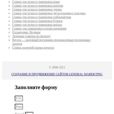
Станки для резки и гравировки кожи
Станки для резки и гравировки картона
Станки для резки и гравировки дерева
Станки для резки и гравировки двухстороннего пластика
Станки для резки и гравировки гофрокартона
Станки для резки и гравировки бумаги
Станки для резки и гравировки акрила
Станки для гравировки и резки алюминия
Охлаждение: Водяное
Лазерные граверы по металлу
Raycus — надежный поставщик промышленных волоконных
лазеров
Cтанки лазерной сварки металла
© 2008-2021
СОЗДАНИЕ И ПРОДВИЖЕНИЕ САЙТОВ GENERAL MAREKTING
Заполните форму