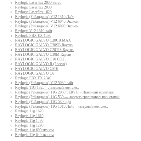
Raylogic Laserflex 2030 Servo
Raylogic Laserflex 2030
Raylogic Laserflex 1620
Raylogic (Рэйлоджик) V12 1310 Лайт
Raylogic (Рейлоджик) V12 6040 Эконом
Raylogic (Рэйлоджик) V12 6090 Эконом
Raylogic V12 1610 лайт
Raylogic FBX EX 1530
RAYLOGIC GALVO С20CB MAX
RAYLOGIC GALVO С30SB Raycus
RAYLOGIC GALVO C20TIS Raycus
RAYLOGIC GALVO С30M Raycus
RAYLOGIC GALVO С16 CO2
RAYLOGIC GALVO R (Россия)
RAYLOGIC GALVO CMH
RAYLOGIC GALVO С6
Raylogic FBX EX 2040
Raylogic (Рэйлоджик) V12 5030 лайт
Raylogic 11G 1325 – Лазерный комплекс
Raylogic (Рэйлоджик) 11G 2030 SERVO – Лазерный комплекс
Raylogic (Рэйлоджик) 11G 530 — лазерно гравировальный станок
Raylogic (Рэйлоджик) 11G 530 light
Raylogic (Рэйлоджик) 11G 1310 Лайт – лазерный комплекс
Raylogic 11g 1620
Raylogic 11g 1610
Raylogic 11g 1490
Raylogic 11g 1290
Raylogic 11g 690 эконом
Raylogic 11g 640 эконом