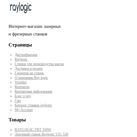
Интернет-магазин лазерных
и фрезерных станков
Страницы
Дистрибьюция
Raylogic
Станки для производства масок
Доставка и оплата
Гарантия на станок
О компании Ray-logic
Wishlist
Контакты
Контактная информация
Блог о чпу
Cart
Каталог станков raylogic
My Account
Товары
RAYLOGIC FBT 350W
Лазерный станок Raylogic 11G 530