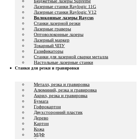
Бюджетные лазеры Supreme
Лазерные станки Raylogic 11G
Лазерные станки Raylogic V12
Волоконные лазеры Raycus
Станки лазерной резки
Лазерные граверы
Оптоволоконные лазеры
Лазерный маркер
Токарный ЧПУ
Газификаторы
Cтанки для лазерной сварки металла
Настольные лазерные станки
Станки для резки и гравировки
Металл, резка и гравировка
Алюминий, резка и гравировка
Акрил, резка и гравировка
Бумага
Гофрокартон
Двухсторонний пластик
Дерево
Картон
Кожа
МДФ