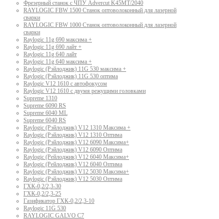
Фрезерный станок с ЧПУ Advercut K45MT/2040
RAYLOGIC FBW 1500 Станок оптоволоконный для лазерной
сварки
RAYLOGIC FBW 1000 Станок оптоволоконный для лазерной
сварки
Raylogic 11g 690 максима +
Raylogic 11g 690 лайт +
Raylogic 11g 640 лайт
Raylogic 11g 640 максима +
Raylogic (Рэйлоджик) 11G 530 максима +
Raylogic (Рэйлоджик) 11G 530 оптима
Raylogic V12 1610 с автофокусом
Raylogic V12 1610 с двумя режущими головками
Supreme 1310
Supreme 6090 RS
Supreme 6040 ML
Supreme 6040 RS
Raylogic (Рэйлоджик) V12 1310 Максима +
Raylogic (Рэйлоджик) V12 1310 Оптима
Raylogic (Рэйлоджик) V12 6090 Максима+
Raylogic (Рэйлоджик) V12 6090 Оптима
Raylogic (Рейлоджик) V12 6040 Максима+
Raylogic (Рейлоджик) V12 6040 Оптима
Raylogic (Рэйлоджик) V12 5030 Максима+
Raylogic (Рэйлоджик) V12 5030 Оптима
ГХК-0,2/2,3-30
ГХК-0,2/2,3-25
Газификатор ГХК-0,2/2,3-10
Raylogic 11G 530
RAYLOGIC GALVO С7