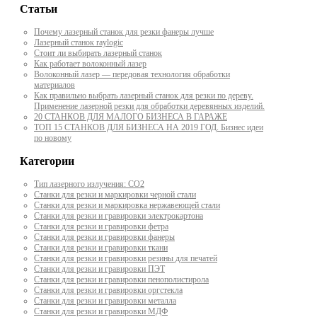
Статьи
Почему лазерный станок для резки фанеры лучше
Лазерный станок raylogic
Стоит ли выбирать лазерный станок
Как работает волоконный лазер
Волоконный лазер — передовая технология обработки
материалов
Как правильно выбрать лазерный станок для резки по дереву.
Применение лазерной резки для обработки деревянных изделий.
20 СТАНКОВ ДЛЯ МАЛОГО БИЗНЕСА В ГАРАЖЕ
ТОП 15 СТАНКОВ ДЛЯ БИЗНЕСА НА 2019 ГОД. Бизнес идеи
по новому
Категории
Тип лазерного излучения: СО2
Станки для резки и маркировки черной стали
Станки для резки и маркировка нержавеющей стали
Станки для резки и гравировки электрокартона
Станки для резки и гравировки фетра
Станки для резки и гравировки фанеры
Станки для резки и гравировки ткани
Станки для резки и гравировки резины для печатей
Станки для резки и гравировки ПЭТ
Станки для резки и гравировки пенополистирола
Станки для резки и гравировки оргстекла
Станки для резки и гравировки металла
Станки для резки и гравировки МДФ