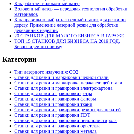
Как работает волоконный лазер
Волоконный лазер — передовая технология обработки
материалов
Как правильно выбрать лазерный станок для резки по
дереву. Применение лазерной резки для обработки
деревянных изделий.
20 СТАНКОВ ДЛЯ МАЛОГО БИЗНЕСА В ГАРАЖЕ
ТОП 15 СТАНКОВ ДЛЯ БИЗНЕСА НА 2019 ГОД.
Бизнес идеи по новому
Категории
Тип лазерного излучения: СО2
Станки для резки и маркировки черной стали
Станки для резки и маркировка нержавеющей стали
Станки для резки и гравировки электрокартона
Станки для резки и гравировки фетра
Станки для резки и гравировки фанеры
Станки для резки и гравировки ткани
Станки для резки и гравировки резины для печатей
Станки для резки и гравировки ПЭТ
Станки для резки и гравировки пенополистирола
Станки для резки и гравировки оргстекла
Станки для резки и гравировки металла