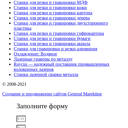
Станки для резки и гравировки МДФ
Станки для резки и гравировки кожи
Станки для резки и гравировки картона
Станки для резки и гравировки дерева
Станки для резки и гравировки двухстороннего
пластика
Станки для резки и гравировки гофрокартона
Станки для резки и гравировки бумаги
Станки для резки и гравировки акрила
Станки для гравировки и резки алюминия
Охлаждение: Водяное
Лазерные граверы по металлу
Raycus — надежный поставщик промышленных
волоконных лазеров
Cтанки лазерной сварки металла
© 2008-2021
Создание и продвижение сайтов General Marekting
Заполните форму