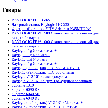
Товары
RAYLOGIC FBT 350W
Лазерный станок Raylogic 11G 530
Фрезерный станок с ЧПУ Advercut K45MT/2040
RAYLOGIC FBW 1500 Станок оптоволоконный для
лазерной сварки
RAYLOGIC FBW 1000 Станок оптоволоконный для
лазерной сварки
Raylogic 11g 690 максима +
Raylogic 11g 690 лайт +
Raylogic 11g 640 лайт
Raylogic 11g 640 максима +
Raylogic (Рэйлоджик) 11G 530 максима +
Raylogic (Рэйлоджик) 11G 530 оптима
Raylogic V12 1610 с автофокусом
Raylogic V12 1610 с двумя режущими головками
Supreme 1310
Supreme 6090 RS
Supreme 6040 ML
Supreme 6040 RS
Raylogic (Рэйлоджик) V12 1310 Максима +
Raylogic (Рэйлоджик) V12 1310 Оптима