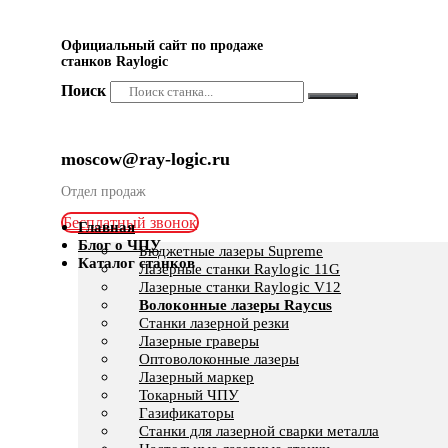
Официальный сайт по продаже
станков Raylogic
Поиск
moscow@ray-logic.ru
Отдел продаж
Бесплатный звонок
Главная
Блог о ЧПУ
Бюджетные лазеры Supreme
Каталог станков
Лазерные станки Raylogic 11G
Лазерные станки Raylogic V12
Волоконные лазеры Raycus
Станки лазерной резки
Лазерные граверы
Оптоволоконные лазеры
Лазерный маркер
Токарный ЧПУ
Газификаторы
Cтанки для лазерной сварки металла