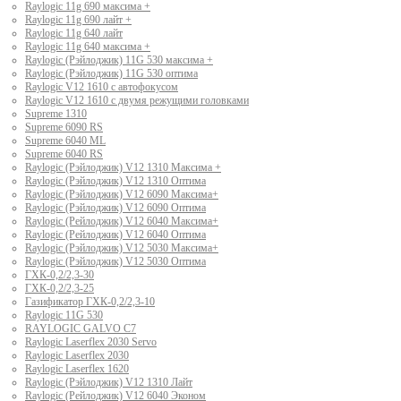
Raylogic 11g 690 максима +
Raylogic 11g 690 лайт +
Raylogic 11g 640 лайт
Raylogic 11g 640 максима +
Raylogic (Рэйлоджик) 11G 530 максима +
Raylogic (Рэйлоджик) 11G 530 оптима
Raylogic V12 1610 с автофокусом
Raylogic V12 1610 с двумя режущими головками
Supreme 1310
Supreme 6090 RS
Supreme 6040 ML
Supreme 6040 RS
Raylogic (Рэйлоджик) V12 1310 Максима +
Raylogic (Рэйлоджик) V12 1310 Оптима
Raylogic (Рэйлоджик) V12 6090 Максима+
Raylogic (Рэйлоджик) V12 6090 Оптима
Raylogic (Рейлоджик) V12 6040 Максима+
Raylogic (Рейлоджик) V12 6040 Оптима
Raylogic (Рэйлоджик) V12 5030 Максима+
Raylogic (Рэйлоджик) V12 5030 Оптима
ГХК-0,2/2,3-30
ГХК-0,2/2,3-25
Газификатор ГХК-0,2/2,3-10
Raylogic 11G 530
RAYLOGIC GALVO С7
Raylogic Laserflex 2030 Servo
Raylogic Laserflex 2030
Raylogic Laserflex 1620
Raylogic (Рэйлоджик) V12 1310 Лайт
Raylogic (Рейлоджик) V12 6040 Эконом