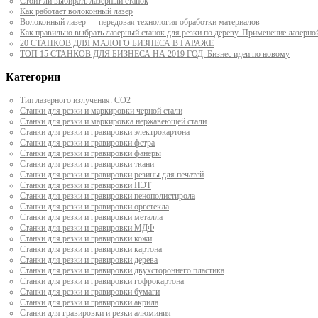
Стоит ли выбирать лазерный станок
Как работает волоконный лазер
Волоконный лазер — передовая технология обработки материалов
Как правильно выбрать лазерный станок для резки по дереву. Применение лазерно
20 СТАНКОВ ДЛЯ МАЛОГО БИЗНЕСА В ГАРАЖЕ
ТОП 15 СТАНКОВ ДЛЯ БИЗНЕСА НА 2019 ГОД. Бизнес идеи по новому
Категории
Тип лазерного излучения: СО2
Станки для резки и маркировки черной стали
Станки для резки и маркировка нержавеющей стали
Станки для резки и гравировки электрокартона
Станки для резки и гравировки фетра
Станки для резки и гравировки фанеры
Станки для резки и гравировки ткани
Станки для резки и гравировки резины для печатей
Станки для резки и гравировки ПЭТ
Станки для резки и гравировки пенополистирола
Станки для резки и гравировки оргстекла
Станки для резки и гравировки металла
Станки для резки и гравировки МДФ
Станки для резки и гравировки кожи
Станки для резки и гравировки картона
Станки для резки и гравировки дерева
Станки для резки и гравировки двухстороннего пластика
Станки для резки и гравировки гофрокартона
Станки для резки и гравировки бумаги
Станки для резки и гравировки акрила
Станки для гравировки и резки алюминия