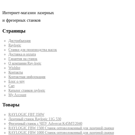
Интернет-магазин лазерных
и фрезерных станков
Страницы
Дистрибьюция
Raylogic
Станки для производства масок
Доставка и оплата
Гарантия на станок
О компании Ray-logic
Wishlist
Контакты
Контактная информация
Блог о чпу
Cart
Каталог станков raylogic
My Account
Товары
RAYLOGIC FBT 350W
Лазерный станок Raylogic 11G 530
Фрезерный станок с ЧПУ Advercut K45MT/2040
RAYLOGIC FBW 1500 Станок оптоволоконный для лазерной сварки
RAYLOGIC FBW 1000 Станок оптоволоконный для лазерной сварки