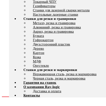
Токарный ЧПУ
Газификаторы
Cтанки для лазерной сварки металла
Настольные лазерные станки
Станки для резки и гравировки
Металл, резка и гравировка
Алюминий, резка и гравировка
Акрил, резка и гравировка
Бумага
Гофрокартон
Двухсторонний пластик
Дерево
Картон
Кожа
МДФ
Оргстекло
Станки для резки и маркировки
Нержавеющая сталь, резка и маркировка
Черная сталь, резка и маркировка
Гарантия на станок
О компании Ray-logic
Доставка и оплата
Контакты