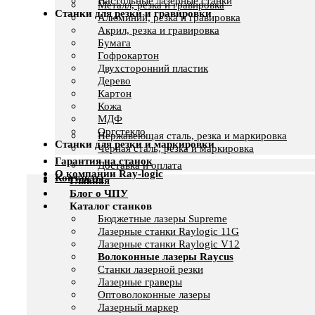
Настольные лазерные станки
Металл, резка и гравировка
Станки для резки и гравировки
Алюминий, резка и гравировка
Акрил, резка и гравировка
Бумага
Гофрокартон
Двухсторонний пластик
Дерево
Картон
Кожа
МДФ
Оргстекло
Нержавеющая сталь, резка и маркировка
Станки для резки и маркировки
Черная сталь, резка и маркировка
Гарантия на станок
Доставка и оплата
О компании Ray-logic
Контакты
Главная
Блог о ЧПУ
Каталог станков
Бюджетные лазеры Supreme
Лазерные станки Raylogic 11G
Лазерные станки Raylogic V12
Волоконные лазеры Raycus
Станки лазерной резки
Лазерные граверы
Оптоволоконные лазеры
Лазерный маркер