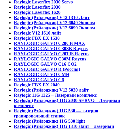
Raylogic Laserflex 2030 Servo
Raylogic Laserflex 2030
Raylogic Laserflex 1620
Raylogic (Рэйлоджик) V12 1310 Лайт
Raylogic (Рейлоджик) V12 6040 Эконом
Raylogic (Рэйлоджик) V12 6090 Эконом
Raylogic V12 1610 лайт
Raylogic FBX EX 1530
RAYLOGIC GALVO С20CB MAX
RAYLOGIC GALVO С30SB Raycus
RAYLOGIC GALVO C20TIS Raycus
RAYLOGIC GALVO С30M Raycus
RAYLOGIC GALVO С16 CO2
RAYLOGIC GALVO R (Россия)
RAYLOGIC GALVO CMH
RAYLOGIC GALVO С6
Raylogic FBX EX 2040
Raylogic (Рэйлоджик) V12 5030 лайт
Raylogic 11G 1325 – Лазерный комплекс
Raylogic (Рэйлоджик) 11G 2030 SERVO – Лазерный
комплекс
Raylogic (Рэйлоджик) 11G 530 — лазерно
гравировальный станок
Raylogic (Рэйлоджик) 11G 530 light
Raylogic (Рэйлоджик) 11G 1310 Лайт – лазерный