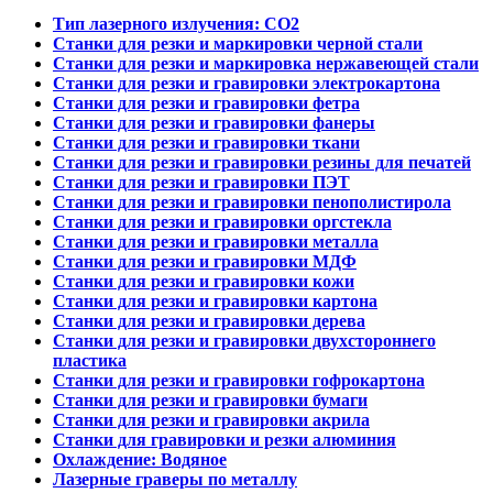
Тип лазерного излучения: СО2
Станки для резки и маркировки черной стали
Станки для резки и маркировка нержавеющей стали
Станки для резки и гравировки электрокартона
Станки для резки и гравировки фетра
Станки для резки и гравировки фанеры
Станки для резки и гравировки ткани
Станки для резки и гравировки резины для печатей
Станки для резки и гравировки ПЭТ
Станки для резки и гравировки пенополистирола
Станки для резки и гравировки оргстекла
Станки для резки и гравировки металла
Станки для резки и гравировки МДФ
Станки для резки и гравировки кожи
Станки для резки и гравировки картона
Станки для резки и гравировки дерева
Станки для резки и гравировки двухстороннего
пластика
Станки для резки и гравировки гофрокартона
Станки для резки и гравировки бумаги
Станки для резки и гравировки акрила
Станки для гравировки и резки алюминия
Охлаждение: Водяное
Лазерные граверы по металлу