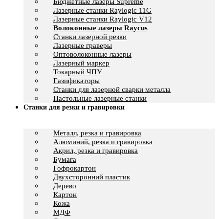
Бюджетные лазеры Supreme
Лазерные станки Raylogic 11G
Лазерные станки Raylogic V12
Волоконные лазеры Raycus
Станки лазерной резки
Лазерные граверы
Оптоволоконные лазеры
Лазерный маркер
Токарный ЧПУ
Газификаторы
Cтанки для лазерной сварки металла
Настольные лазерные станки
Станки для резки и гравировки
Металл, резка и гравировка
Алюминий, резка и гравировка
Акрил, резка и гравировка
Бумага
Гофрокартон
Двухсторонний пластик
Дерево
Картон
Кожа
МДФ