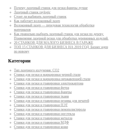
Почему лазерный станок для резки фанеры лучше
Лазерный станок raylogic
Стоит ли выбирать лазерный станок
Как работает волоконный лазер
Волоконный лазер — передовая технология обработки
материалов
Как правильно выбрать лазерный станок для резки по дереву.
Применение лазерной резки для обработки деревянных изделий.
20 СТАНКОВ ДЛЯ МАЛОГО БИЗНЕСА В ГАРАЖЕ
ТОП 15 СТАНКОВ ДЛЯ БИЗНЕСА НА 2019 ГОД. Бизнес идеи
по новому
Категории
Тип лазерного излучения: СО2
Станки для резки и маркировки черной стали
Станки для резки и маркировка нержавеющей стали
Станки для резки и гравировки электрокартона
Станки для резки и гравировки фетра
Станки для резки и гравировки фанеры
Станки для резки и гравировки ткани
Станки для резки и гравировки резины для печатей
Станки для резки и гравировки ПЭТ
Станки для резки и гравировки пенополистирола
Станки для резки и гравировки оргстекла
Станки для резки и гравировки металла
Станки для резки и гравировки МДФ
Станки для резки и гравировки кожи