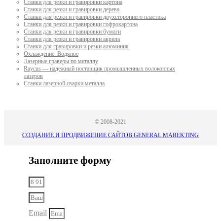
Станки для резки и гравировки картона
Станки для резки и гравировки дерева
Станки для резки и гравировки двухстороннего пластика
Станки для резки и гравировки гофрокартона
Станки для резки и гравировки бумаги
Станки для резки и гравировки акрила
Станки для гравировки и резки алюминия
Охлаждение: Водяное
Лазерные граверы по металлу
Raycus — надежный поставщик промышленных волоконных
лазеров
Cтанки лазерной сварки металла
© 2008-2021
СОЗДАНИЕ И ПРОДВИЖЕНИЕ САЙТОВ GENERAL MAREKTING
Заполните форму
Email