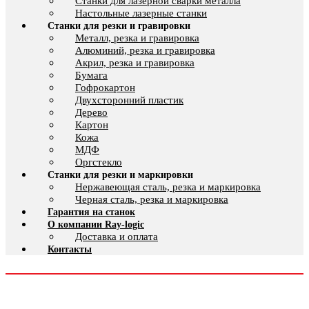
Cтанки для лазерной сварки металла
Настольные лазерные станки
Станки для резки и гравировки
Металл, резка и гравировка
Алюминий, резка и гравировка
Акрил, резка и гравировка
Бумага
Гофрокартон
Двухсторонний пластик
Дерево
Картон
Кожа
МДФ
Оргстекло
Станки для резки и маркировки
Нержавеющая сталь, резка и маркировка
Черная сталь, резка и маркировка
Гарантия на станок
О компании Ray-logic
Доставка и оплата
Контакты