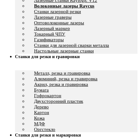
Лазерные станки Raylogic V12
Волоконные лазеры Raycus
Станки лазерной резки
Лазерные граверы
Оптоволоконные лазеры
Лазерный маркер
Токарный ЧПУ
Газификаторы
Cтанки для лазерной сварки металла
Настольные лазерные станки
Станки для резки и гравировки
Металл, резка и гравировка
Алюминий, резка и гравировка
Акрил, резка и гравировка
Бумага
Гофрокартон
Двухсторонний пластик
Дерево
Картон
Кожа
МДФ
Оргстекло
Станки для резки и маркировки