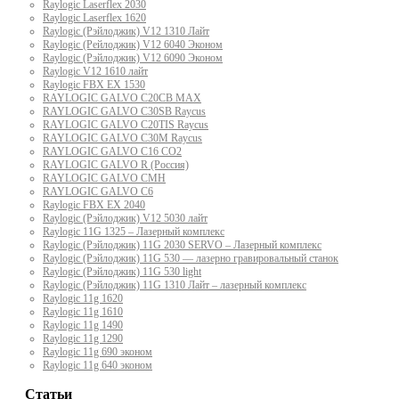
Raylogic Laserflex 2030
Raylogic Laserflex 1620
Raylogic (Рэйлоджик) V12 1310 Лайт
Raylogic (Рейлоджик) V12 6040 Эконом
Raylogic (Рэйлоджик) V12 6090 Эконом
Raylogic V12 1610 лайт
Raylogic FBX EX 1530
RAYLOGIC GALVO С20CB MAX
RAYLOGIC GALVO С30SB Raycus
RAYLOGIC GALVO C20TIS Raycus
RAYLOGIC GALVO С30M Raycus
RAYLOGIC GALVO С16 CO2
RAYLOGIC GALVO R (Россия)
RAYLOGIC GALVO CMH
RAYLOGIC GALVO С6
Raylogic FBX EX 2040
Raylogic (Рэйлоджик) V12 5030 лайт
Raylogic 11G 1325 – Лазерный комплекс
Raylogic (Рэйлоджик) 11G 2030 SERVO – Лазерный комплекс
Raylogic (Рэйлоджик) 11G 530 — лазерно гравировальный станок
Raylogic (Рэйлоджик) 11G 530 light
Raylogic (Рэйлоджик) 11G 1310 Лайт – лазерный комплекс
Raylogic 11g 1620
Raylogic 11g 1610
Raylogic 11g 1490
Raylogic 11g 1290
Raylogic 11g 690 эконом
Raylogic 11g 640 эконом
Статьи