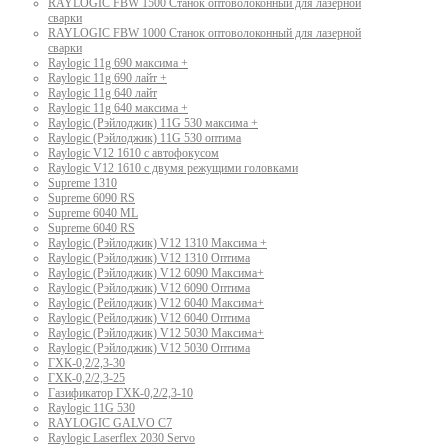
RAYLOGIC FBW 1500 Станок оптоволоконный для лазерной
сварки
RAYLOGIC FBW 1000 Станок оптоволоконный для лазерной
сварки
Raylogic 11g 690 максима +
Raylogic 11g 690 лайт +
Raylogic 11g 640 лайт
Raylogic 11g 640 максима +
Raylogic (Рэйлоджик) 11G 530 максима +
Raylogic (Рэйлоджик) 11G 530 оптима
Raylogic V12 1610 с автофокусом
Raylogic V12 1610 с двумя режущими головками
Supreme 1310
Supreme 6090 RS
Supreme 6040 ML
Supreme 6040 RS
Raylogic (Рэйлоджик) V12 1310 Максима +
Raylogic (Рэйлоджик) V12 1310 Оптима
Raylogic (Рэйлоджик) V12 6090 Максима+
Raylogic (Рэйлоджик) V12 6090 Оптима
Raylogic (Рейлоджик) V12 6040 Максима+
Raylogic (Рейлоджик) V12 6040 Оптима
Raylogic (Рэйлоджик) V12 5030 Максима+
Raylogic (Рэйлоджик) V12 5030 Оптима
ГХК-0,2/2,3-30
ГХК-0,2/2,3-25
Газификатор ГХК-0,2/2,3-10
Raylogic 11G 530
RAYLOGIC GALVO С7
Raylogic Laserflex 2030 Servo