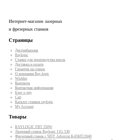
Интернет-магазин лазерных
и фрезерных станков
Страницы
Дистрибьюция
Raylogic
Станки для производства масок
Доставка и оплата
Гарантия на станок
О компании Ray-logic
Wishlist
Контакты
Контактная информация
Блог о чпу
Cart
Каталог станков raylogic
My Account
Товары
RAYLOGIC FBT 350W
Лазерный станок Raylogic 11G 530
Фрезерный станок с ЧПУ Advercut K45MT/2040