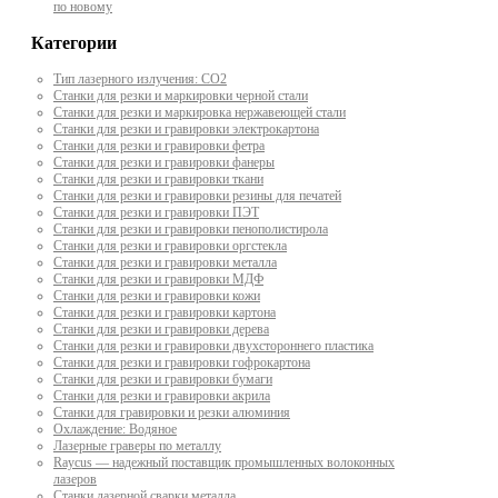
по новому
Категории
Тип лазерного излучения: СО2
Станки для резки и маркировки черной стали
Станки для резки и маркировка нержавеющей стали
Станки для резки и гравировки электрокартона
Станки для резки и гравировки фетра
Станки для резки и гравировки фанеры
Станки для резки и гравировки ткани
Станки для резки и гравировки резины для печатей
Станки для резки и гравировки ПЭТ
Станки для резки и гравировки пенополистирола
Станки для резки и гравировки оргстекла
Станки для резки и гравировки металла
Станки для резки и гравировки МДФ
Станки для резки и гравировки кожи
Станки для резки и гравировки картона
Станки для резки и гравировки дерева
Станки для резки и гравировки двухстороннего пластика
Станки для резки и гравировки гофрокартона
Станки для резки и гравировки бумаги
Станки для резки и гравировки акрила
Станки для гравировки и резки алюминия
Охлаждение: Водяное
Лазерные граверы по металлу
Raycus — надежный поставщик промышленных волоконных
лазеров
Cтанки лазерной сварки металла