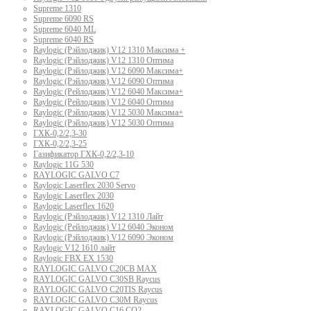
Supreme 1310
Supreme 6090 RS
Supreme 6040 ML
Supreme 6040 RS
Raylogic (Рэйлоджик) V12 1310 Максима +
Raylogic (Рэйлоджик) V12 1310 Оптима
Raylogic (Рэйлоджик) V12 6090 Максима+
Raylogic (Рэйлоджик) V12 6090 Оптима
Raylogic (Рейлоджик) V12 6040 Максима+
Raylogic (Рейлоджик) V12 6040 Оптима
Raylogic (Рэйлоджик) V12 5030 Максима+
Raylogic (Рэйлоджик) V12 5030 Оптима
ГХК-0,2/2,3-30
ГХК-0,2/2,3-25
Газификатор ГХК-0,2/2,3-10
Raylogic 11G 530
RAYLOGIC GALVO С7
Raylogic Laserflex 2030 Servo
Raylogic Laserflex 2030
Raylogic Laserflex 1620
Raylogic (Рэйлоджик) V12 1310 Лайт
Raylogic (Рейлоджик) V12 6040 Эконом
Raylogic (Рэйлоджик) V12 6090 Эконом
Raylogic V12 1610 лайт
Raylogic FBX EX 1530
RAYLOGIC GALVO С20CB MAX
RAYLOGIC GALVO С30SB Raycus
RAYLOGIC GALVO C20TIS Raycus
RAYLOGIC GALVO С30M Raycus
RAYLOGIC GALVO С16 CO2