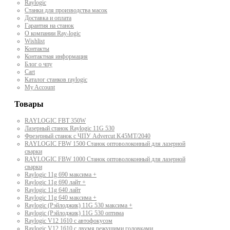
Raylogic
Станки для производства масок
Доставка и оплата
Гарантия на станок
О компании Ray-logic
Wishlist
Контакты
Контактная информация
Блог о чпу
Cart
Каталог станков raylogic
My Account
Товары
RAYLOGIC FBT 350W
Лазерный станок Raylogic 11G 530
Фрезерный станок с ЧПУ Advercut K45MT/2040
RAYLOGIC FBW 1500 Станок оптоволоконный для лазерной
сварки
RAYLOGIC FBW 1000 Станок оптоволоконный для лазерной
сварки
Raylogic 11g 690 максима +
Raylogic 11g 690 лайт +
Raylogic 11g 640 лайт
Raylogic 11g 640 максима +
Raylogic (Рэйлоджик) 11G 530 максима +
Raylogic (Рэйлоджик) 11G 530 оптима
Raylogic V12 1610 с автофокусом
Raylogic V12 1610 с двумя режущими головками