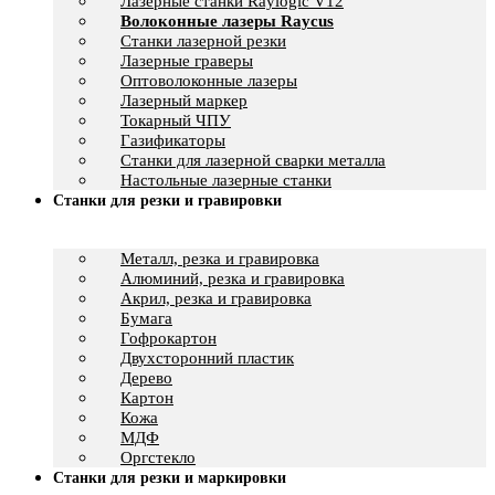
Лазерные станки Raylogic V12
Волоконные лазеры Raycus
Станки лазерной резки
Лазерные граверы
Оптоволоконные лазеры
Лазерный маркер
Токарный ЧПУ
Газификаторы
Cтанки для лазерной сварки металла
Настольные лазерные станки
Станки для резки и гравировки
Металл, резка и гравировка
Алюминий, резка и гравировка
Акрил, резка и гравировка
Бумага
Гофрокартон
Двухсторонний пластик
Дерево
Картон
Кожа
МДФ
Оргстекло
Станки для резки и маркировки