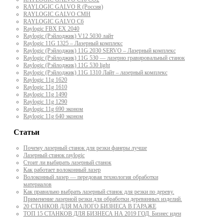
RAYLOGIC GALVO R (Россия)
RAYLOGIC GALVO CMH
RAYLOGIC GALVO С6
Raylogic FBX EX 2040
Raylogic (Рэйлоджик) V12 5030 лайт
Raylogic 11G 1325 – Лазерный комплекс
Raylogic (Рэйлоджик) 11G 2030 SERVO – Лазерный комплекс
Raylogic (Рэйлоджик) 11G 530 — лазерно гравировальный станок
Raylogic (Рэйлоджик) 11G 530 light
Raylogic (Рэйлоджик) 11G 1310 Лайт – лазерный комплекс
Raylogic 11g 1620
Raylogic 11g 1610
Raylogic 11g 1490
Raylogic 11g 1290
Raylogic 11g 690 эконом
Raylogic 11g 640 эконом
Статьи
Почему лазерный станок для резки фанеры лучше
Лазерный станок raylogic
Стоит ли выбирать лазерный станок
Как работает волоконный лазер
Волоконный лазер — передовая технология обработки
материалов
Как правильно выбрать лазерный станок для резки по дереву.
Применение лазерной резки для обработки деревянных изделий.
20 СТАНКОВ ДЛЯ МАЛОГО БИЗНЕСА В ГАРАЖЕ
ТОП 15 СТАНКОВ ДЛЯ БИЗНЕСА НА 2019 ГОД. Бизнес идеи