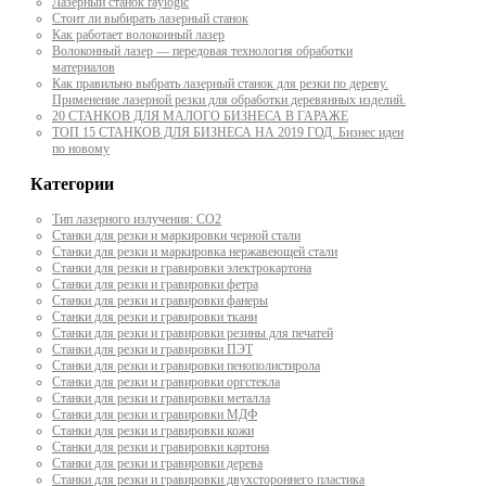
Лазерный станок raylogic
Стоит ли выбирать лазерный станок
Как работает волоконный лазер
Волоконный лазер — передовая технология обработки
материалов
Как правильно выбрать лазерный станок для резки по дереву.
Применение лазерной резки для обработки деревянных изделий.
20 СТАНКОВ ДЛЯ МАЛОГО БИЗНЕСА В ГАРАЖЕ
ТОП 15 СТАНКОВ ДЛЯ БИЗНЕСА НА 2019 ГОД. Бизнес идеи
по новому
Категории
Тип лазерного излучения: СО2
Станки для резки и маркировки черной стали
Станки для резки и маркировка нержавеющей стали
Станки для резки и гравировки электрокартона
Станки для резки и гравировки фетра
Станки для резки и гравировки фанеры
Станки для резки и гравировки ткани
Станки для резки и гравировки резины для печатей
Станки для резки и гравировки ПЭТ
Станки для резки и гравировки пенополистирола
Станки для резки и гравировки оргстекла
Станки для резки и гравировки металла
Станки для резки и гравировки МДФ
Станки для резки и гравировки кожи
Станки для резки и гравировки картона
Станки для резки и гравировки дерева
Станки для резки и гравировки двухстороннего пластика