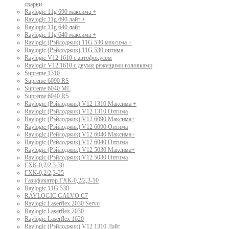
сварки
Raylogic 11g 690 максима +
Raylogic 11g 690 лайт +
Raylogic 11g 640 лайт
Raylogic 11g 640 максима +
Raylogic (Рэйлоджик) 11G 530 максима +
Raylogic (Рэйлоджик) 11G 530 оптима
Raylogic V12 1610 с автофокусом
Raylogic V12 1610 с двумя режущими головками
Supreme 1310
Supreme 6090 RS
Supreme 6040 ML
Supreme 6040 RS
Raylogic (Рэйлоджик) V12 1310 Максима +
Raylogic (Рэйлоджик) V12 1310 Оптима
Raylogic (Рэйлоджик) V12 6090 Максима+
Raylogic (Рэйлоджик) V12 6090 Оптима
Raylogic (Рейлоджик) V12 6040 Максима+
Raylogic (Рейлоджик) V12 6040 Оптима
Raylogic (Рэйлоджик) V12 5030 Максима+
Raylogic (Рэйлоджик) V12 5030 Оптима
ГХК-0,2/2,3-30
ГХК-0,2/2,3-25
Газификатор ГХК-0,2/2,3-10
Raylogic 11G 530
RAYLOGIC GALVO С7
Raylogic Laserflex 2030 Servo
Raylogic Laserflex 2030
Raylogic Laserflex 1620
Raylogic (Рэйлоджик) V12 1310 Лайт