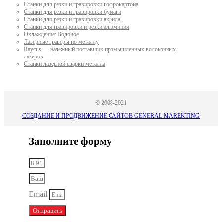
Станки для резки и гравировки гофрокартона
Станки для резки и гравировки бумаги
Станки для резки и гравировки акрила
Станки для гравировки и резки алюминия
Охлаждение: Водяное
Лазерные граверы по металлу
Raycus — надежный поставщик промышленных волоконных
лазеров
Cтанки лазерной сварки металла
© 2008-2021
СОЗДАНИЕ И ПРОДВИЖЕНИЕ САЙТОВ GENERAL MAREKTING
Заполните форму
Email
Отправить