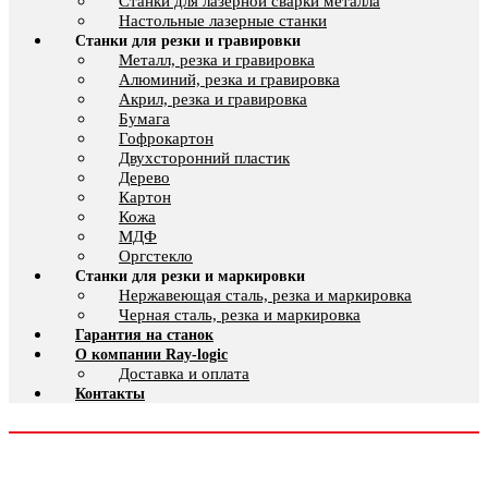
Cтанки для лазерной сварки металла
Настольные лазерные станки
Станки для резки и гравировки
Металл, резка и гравировка
Алюминий, резка и гравировка
Акрил, резка и гравировка
Бумага
Гофрокартон
Двухсторонний пластик
Дерево
Картон
Кожа
МДФ
Оргстекло
Станки для резки и маркировки
Нержавеющая сталь, резка и маркировка
Черная сталь, резка и маркировка
Гарантия на станок
О компании Ray-logic
Доставка и оплата
Контакты