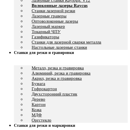
Лазерные станки Raylogic V12
Волоконные лазеры Raycus
Станки лазерной резки
Лазерные граверы
Оптоволоконные лазеры
Лазерный маркер
Токарный ЧПУ
Газификаторы
Cтанки для лазерной сварки металла
Настольные лазерные станки
Станки для резки и гравировки
Металл, резка и гравировка
Алюминий, резка и гравировка
Акрил, резка и гравировка
Бумага
Гофрокартон
Двухсторонний пластик
Дерево
Картон
Кожа
МДФ
Оргстекло
Станки для резки и маркировки