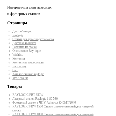
Интернет-магазин лазерных
и фрезерных станков
Страницы
Дистрибьюция
Raylogic
Станки для производства масок
Доставка и оплата
Гарантия на станок
О компании Ray-logic
Wishlist
Контакты
Контактная информация
Блог о чпу
Cart
Каталог станков raylogic
My Account
Товары
RAYLOGIC FBT 350W
Лазерный станок Raylogic 11G 530
Фрезерный станок с ЧПУ Advercut K45MT/2040
RAYLOGIC FBW 1500 Станок оптоволоконный для лазерной
сварки
RAYLOGIC FBW 1000 Станок оптоволоконный для лазерной