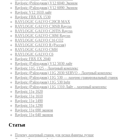
Raylogic (Рейлоджик) V12 6040 Эконом
Raylogic (Рэйлоджик) V12 6090 Эконом
Raylogic V12 1610 лайт
Raylogic FBX EX 1530
RAYLOGIC GALVO С20CB MAX
RAYLOGIC GALVO С30SB Raycus
RAYLOGIC GALVO C20TIS Raycus
RAYLOGIC GALVO С30M Raycus
RAYLOGIC GALVO С16 CO2
RAYLOGIC GALVO R (Россия)
RAYLOGIC GALVO CMH
RAYLOGIC GALVO С6
Raylogic FBX EX 2040
Raylogic (Рэйлоджик) V12 5030 лайт
Raylogic 11G 1325 – Лазерный комплекс
Raylogic (Рэйлоджик) 11G 2030 SERVO – Лазерный комплекс
Raylogic (Рэйлоджик) 11G 530 — лазерно гравировальный станок
Raylogic (Рэйлоджик) 11G 530 light
Raylogic (Рэйлоджик) 11G 1310 Лайт – лазерный комплекс
Raylogic 11g 1620
Raylogic 11g 1610
Raylogic 11g 1490
Raylogic 11g 1290
Raylogic 11g 690 эконом
Raylogic 11g 640 эконом
Статьи
Почему лазерный станок для резки фанеры лучше