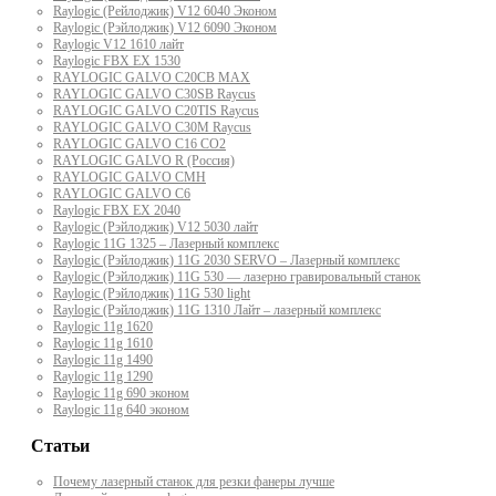
Raylogic (Рейлоджик) V12 6040 Эконом
Raylogic (Рэйлоджик) V12 6090 Эконом
Raylogic V12 1610 лайт
Raylogic FBX EX 1530
RAYLOGIC GALVO С20CB MAX
RAYLOGIC GALVO С30SB Raycus
RAYLOGIC GALVO C20TIS Raycus
RAYLOGIC GALVO С30M Raycus
RAYLOGIC GALVO С16 CO2
RAYLOGIC GALVO R (Россия)
RAYLOGIC GALVO CMH
RAYLOGIC GALVO С6
Raylogic FBX EX 2040
Raylogic (Рэйлоджик) V12 5030 лайт
Raylogic 11G 1325 – Лазерный комплекс
Raylogic (Рэйлоджик) 11G 2030 SERVO – Лазерный комплекс
Raylogic (Рэйлоджик) 11G 530 — лазерно гравировальный станок
Raylogic (Рэйлоджик) 11G 530 light
Raylogic (Рэйлоджик) 11G 1310 Лайт – лазерный комплекс
Raylogic 11g 1620
Raylogic 11g 1610
Raylogic 11g 1490
Raylogic 11g 1290
Raylogic 11g 690 эконом
Raylogic 11g 640 эконом
Статьи
Почему лазерный станок для резки фанеры лучше