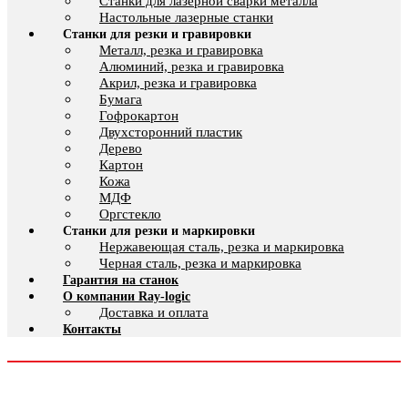
Cтанки для лазерной сварки металла
Настольные лазерные станки
Станки для резки и гравировки
Металл, резка и гравировка
Алюминий, резка и гравировка
Акрил, резка и гравировка
Бумага
Гофрокартон
Двухсторонний пластик
Дерево
Картон
Кожа
МДФ
Оргстекло
Станки для резки и маркировки
Нержавеющая сталь, резка и маркировка
Черная сталь, резка и маркировка
Гарантия на станок
О компании Ray-logic
Доставка и оплата
Контакты