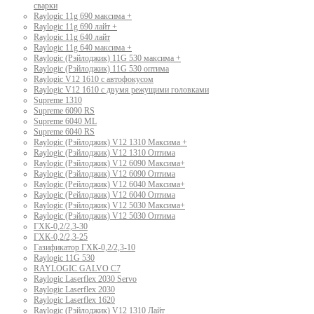
сварки
Raylogic 11g 690 максима +
Raylogic 11g 690 лайт +
Raylogic 11g 640 лайт
Raylogic 11g 640 максима +
Raylogic (Рэйлоджик) 11G 530 максима +
Raylogic (Рэйлоджик) 11G 530 оптима
Raylogic V12 1610 с автофокусом
Raylogic V12 1610 с двумя режущими головками
Supreme 1310
Supreme 6090 RS
Supreme 6040 ML
Supreme 6040 RS
Raylogic (Рэйлоджик) V12 1310 Максима +
Raylogic (Рэйлоджик) V12 1310 Оптима
Raylogic (Рэйлоджик) V12 6090 Максима+
Raylogic (Рэйлоджик) V12 6090 Оптима
Raylogic (Рейлоджик) V12 6040 Максима+
Raylogic (Рейлоджик) V12 6040 Оптима
Raylogic (Рэйлоджик) V12 5030 Максима+
Raylogic (Рэйлоджик) V12 5030 Оптима
ГХК-0,2/2,3-30
ГХК-0,2/2,3-25
Газификатор ГХК-0,2/2,3-10
Raylogic 11G 530
RAYLOGIC GALVO С7
Raylogic Laserflex 2030 Servo
Raylogic Laserflex 2030
Raylogic Laserflex 1620
Raylogic (Рэйлоджик) V12 1310 Лайт