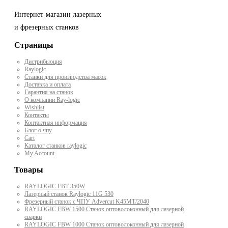
Интернет-магазин лазерных
и фрезерных станков
Страницы
Дистрибьюция
Raylogic
Станки для производства масок
Доставка и оплата
Гарантия на станок
О компании Ray-logic
Wishlist
Контакты
Контактная информация
Блог о чпу
Cart
Каталог станков raylogic
My Account
Товары
RAYLOGIC FBT 350W
Лазерный станок Raylogic 11G 530
Фрезерный станок с ЧПУ Advercut K45MT/2040
RAYLOGIC FBW 1500 Станок оптоволоконный для лазерной
сварки
RAYLOGIC FBW 1000 Станок оптоволоконный для лазерной