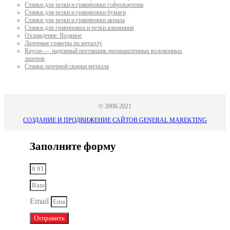
Станки для резки и гравировки гофрокартона
Станки для резки и гравировки бумаги
Станки для резки и гравировки акрила
Станки для гравировки и резки алюминия
Охлаждение: Водяное
Лазерные граверы по металлу
Raycus — надежный поставщик промышленных волоконных
лазеров
Cтанки лазерной сварки металла
© 2008-2021
СОЗДАНИЕ И ПРОДВИЖЕНИЕ САЙТОВ GENERAL MAREKTING
Заполните форму
Email
Отправить