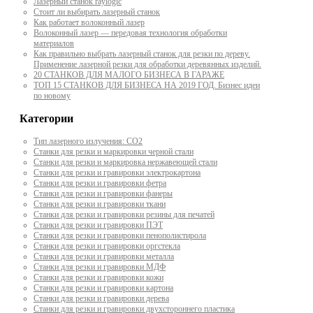
Лазерный станок raylogic
Стоит ли выбирать лазерный станок
Как работает волоконный лазер
Волоконный лазер — передовая технология обработки
материалов
Как правильно выбрать лазерный станок для резки по дереву.
Применение лазерной резки для обработки деревянных изделий.
20 СТАНКОВ ДЛЯ МАЛОГО БИЗНЕСА В ГАРАЖЕ
ТОП 15 СТАНКОВ ДЛЯ БИЗНЕСА НА 2019 ГОД. Бизнес идеи
по новому
Категории
Тип лазерного излучения: СО2
Станки для резки и маркировки черной стали
Станки для резки и маркировка нержавеющей стали
Станки для резки и гравировки электрокартона
Станки для резки и гравировки фетра
Станки для резки и гравировки фанеры
Станки для резки и гравировки ткани
Станки для резки и гравировки резины для печатей
Станки для резки и гравировки ПЭТ
Станки для резки и гравировки пенополистирола
Станки для резки и гравировки оргстекла
Станки для резки и гравировки металла
Станки для резки и гравировки МДФ
Станки для резки и гравировки кожи
Станки для резки и гравировки картона
Станки для резки и гравировки дерева
Станки для резки и гравировки двухстороннего пластика