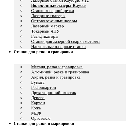
Лазерные станки Raylogic V12
Волоконные лазеры Raycus
Станки лазерной резки
Лазерные граверы
Оптоволоконные лазеры
Лазерный маркер
Токарный ЧПУ
Газификаторы
Cтанки для лазерной сварки металла
Настольные лазерные станки
Станки для резки и гравировки
Металл, резка и гравировка
Алюминий, резка и гравировка
Акрил, резка и гравировка
Бумага
Гофрокартон
Двухсторонний пластик
Дерево
Картон
Кожа
МДФ
Оргстекло
Станки для резки и маркировки