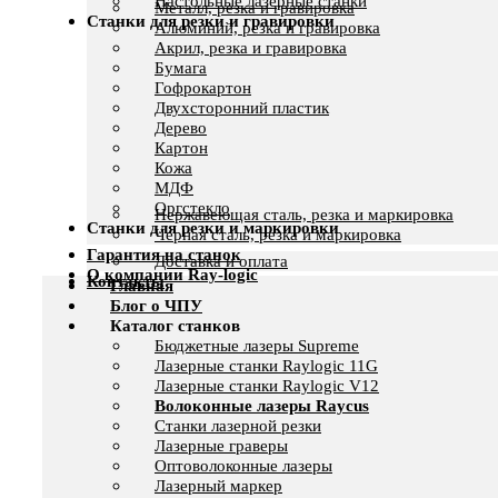
Настольные лазерные станки
Металл, резка и гравировка
Станки для резки и гравировки
Алюминий, резка и гравировка
Акрил, резка и гравировка
Бумага
Гофрокартон
Двухсторонний пластик
Дерево
Картон
Кожа
МДФ
Оргстекло
Нержавеющая сталь, резка и маркировка
Станки для резки и маркировки
Черная сталь, резка и маркировка
Гарантия на станок
Доставка и оплата
О компании Ray-logic
Контакты
Главная
Блог о ЧПУ
Каталог станков
Бюджетные лазеры Supreme
Лазерные станки Raylogic 11G
Лазерные станки Raylogic V12
Волоконные лазеры Raycus
Станки лазерной резки
Лазерные граверы
Оптоволоконные лазеры
Лазерный маркер