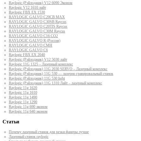
Raylogic (Рэйлоджик) V12 6090 Эконом
Raylogic V12 1610 лайт
Raylogic FBX EX 1530
RAYLOGIC GALVO С20CB MAX
RAYLOGIC GALVO С30SB Raycus
RAYLOGIC GALVO C20TIS Raycus
RAYLOGIC GALVO С30M Raycus
RAYLOGIC GALVO С16 CO2
RAYLOGIC GALVO R (Россия)
RAYLOGIC GALVO CMH
RAYLOGIC GALVO С6
Raylogic FBX EX 2040
Raylogic (Рэйлоджик) V12 5030 лайт
Raylogic 11G 1325 – Лазерный комплекс
Raylogic (Рэйлоджик) 11G 2030 SERVO – Лазерный комплекс
Raylogic (Рэйлоджик) 11G 530 — лазерно гравировальный станок
Raylogic (Рэйлоджик) 11G 530 light
Raylogic (Рэйлоджик) 11G 1310 Лайт – лазерный комплекс
Raylogic 11g 1620
Raylogic 11g 1610
Raylogic 11g 1490
Raylogic 11g 1290
Raylogic 11g 690 эконом
Raylogic 11g 640 эконом
Статьи
Почему лазерный станок для резки фанеры лучше
Лазерный станок raylogic