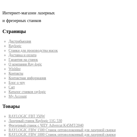
Интернет-магазин лазерных
и фрезерных станков
Страницы
Дистрибьюция
Raylogic
Станки для производства масок
Доставка и оплата
Гарантия на станок
О компании Ray-logic
Wishlist
Контакты
Контактная информация
Блог о чпу
Cart
Каталог станков raylogic
My Account
Товары
RAYLOGIC FBT 350W
Лазерный станок Raylogic 11G 530
Фрезерный станок с ЧПУ Advercut K45MT/2040
RAYLOGIC FBW 1500 Станок оптоволоконный для лазерной сварки
RAYLOGIC FBW 1000 Станок оптоволоконный для лазерной сварки