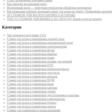
Стоит ли выбирать лазерный станок
Как работает волоконный лазер
Волоконный лазер — передовая технология обработки материалов
Как правильно выбрать лазерный станок для резки по дереву. Применение лазерно
20 СТАНКОВ ДЛЯ МАЛОГО БИЗНЕСА В ГАРАЖЕ
ТОП 15 СТАНКОВ ДЛЯ БИЗНЕСА НА 2019 ГОД. Бизнес идеи по новому
Категории
Тип лазерного излучения: СО2
Станки для резки и маркировки черной стали
Станки для резки и маркировка нержавеющей стали
Станки для резки и гравировки электрокартона
Станки для резки и гравировки фетра
Станки для резки и гравировки фанеры
Станки для резки и гравировки ткани
Станки для резки и гравировки резины для печатей
Станки для резки и гравировки ПЭТ
Станки для резки и гравировки пенополистирола
Станки для резки и гравировки оргстекла
Станки для резки и гравировки металла
Станки для резки и гравировки МДФ
Станки для резки и гравировки кожи
Станки для резки и гравировки картона
Станки для резки и гравировки дерева
Станки для резки и гравировки двухстороннего пластика
Станки для резки и гравировки гофрокартона
Станки для резки и гравировки бумаги
Станки для резки и гравировки акрила
Станки для гравировки и резки алюминия