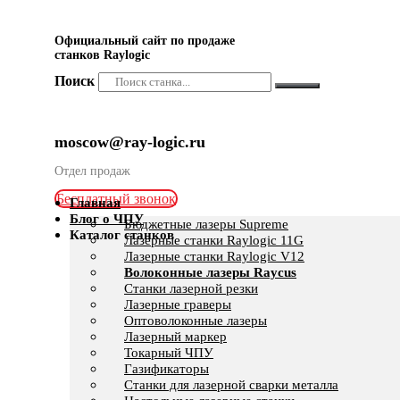
Официальный сайт по продаже
станков Raylogic
Поиск
moscow@ray-logic.ru
Отдел продаж
Бесплатный звонок
Главная
Блог о ЧПУ
Бюджетные лазеры Supreme
Каталог станков
Лазерные станки Raylogic 11G
Лазерные станки Raylogic V12
Волоконные лазеры Raycus
Станки лазерной резки
Лазерные граверы
Оптоволоконные лазеры
Лазерный маркер
Токарный ЧПУ
Газификаторы
Cтанки для лазерной сварки металла