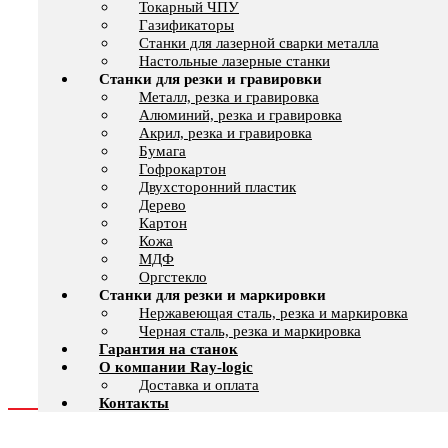
Токарный ЧПУ
Газификаторы
Cтанки для лазерной сварки металла
Настольные лазерные станки
Станки для резки и гравировки
Металл, резка и гравировка
Алюминий, резка и гравировка
Акрил, резка и гравировка
Бумага
Гофрокартон
Двухсторонний пластик
Дерево
Картон
Кожа
МДФ
Оргстекло
Станки для резки и маркировки
Нержавеющая сталь, резка и маркировка
Черная сталь, резка и маркировка
Гарантия на станок
О компании Ray-logic
Доставка и оплата
Контакты