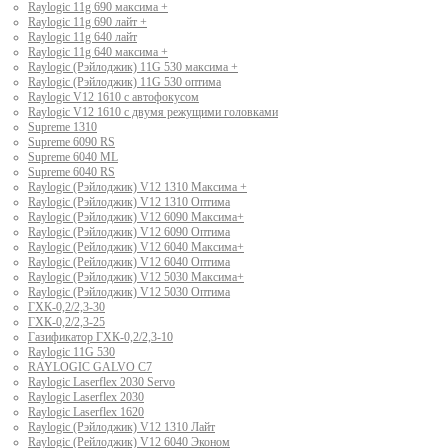
Raylogic 11g 690 максима +
Raylogic 11g 690 лайт +
Raylogic 11g 640 лайт
Raylogic 11g 640 максима +
Raylogic (Рэйлоджик) 11G 530 максима +
Raylogic (Рэйлоджик) 11G 530 оптима
Raylogic V12 1610 с автофокусом
Raylogic V12 1610 с двумя режущими головками
Supreme 1310
Supreme 6090 RS
Supreme 6040 ML
Supreme 6040 RS
Raylogic (Рэйлоджик) V12 1310 Максима +
Raylogic (Рэйлоджик) V12 1310 Оптима
Raylogic (Рэйлоджик) V12 6090 Максима+
Raylogic (Рэйлоджик) V12 6090 Оптима
Raylogic (Рейлоджик) V12 6040 Максима+
Raylogic (Рейлоджик) V12 6040 Оптима
Raylogic (Рэйлоджик) V12 5030 Максима+
Raylogic (Рэйлоджик) V12 5030 Оптима
ГХК-0,2/2,3-30
ГХК-0,2/2,3-25
Газификатор ГХК-0,2/2,3-10
Raylogic 11G 530
RAYLOGIC GALVO С7
Raylogic Laserflex 2030 Servo
Raylogic Laserflex 2030
Raylogic Laserflex 1620
Raylogic (Рэйлоджик) V12 1310 Лайт
Raylogic (Рейлоджик) V12 6040 Эконом