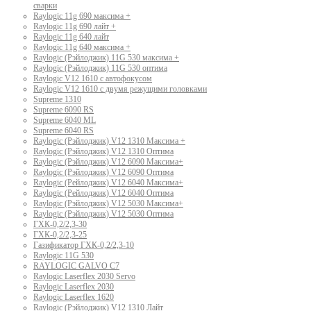
сварки
Raylogic 11g 690 максима +
Raylogic 11g 690 лайт +
Raylogic 11g 640 лайт
Raylogic 11g 640 максима +
Raylogic (Рэйлоджик) 11G 530 максима +
Raylogic (Рэйлоджик) 11G 530 оптима
Raylogic V12 1610 с автофокусом
Raylogic V12 1610 с двумя режущими головками
Supreme 1310
Supreme 6090 RS
Supreme 6040 ML
Supreme 6040 RS
Raylogic (Рэйлоджик) V12 1310 Максима +
Raylogic (Рэйлоджик) V12 1310 Оптима
Raylogic (Рэйлоджик) V12 6090 Максима+
Raylogic (Рэйлоджик) V12 6090 Оптима
Raylogic (Рейлоджик) V12 6040 Максима+
Raylogic (Рейлоджик) V12 6040 Оптима
Raylogic (Рэйлоджик) V12 5030 Максима+
Raylogic (Рэйлоджик) V12 5030 Оптима
ГХК-0,2/2,3-30
ГХК-0,2/2,3-25
Газификатор ГХК-0,2/2,3-10
Raylogic 11G 530
RAYLOGIC GALVO С7
Raylogic Laserflex 2030 Servo
Raylogic Laserflex 2030
Raylogic Laserflex 1620
Raylogic (Рэйлоджик) V12 1310 Лайт