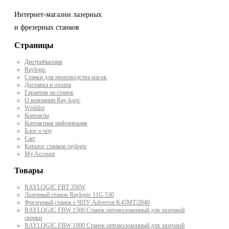
Интернет-магазин лазерных
и фрезерных станков
Страницы
Дистрибьюция
Raylogic
Станки для производства масок
Доставка и оплата
Гарантия на станок
О компании Ray-logic
Wishlist
Контакты
Контактная информация
Блог о чпу
Cart
Каталог станков raylogic
My Account
Товары
RAYLOGIC FBT 350W
Лазерный станок Raylogic 11G 530
Фрезерный станок с ЧПУ Advercut K45MT/2040
RAYLOGIC FBW 1500 Станок оптоволоконный для лазерной
сварки
RAYLOGIC FBW 1000 Станок оптоволоконный для лазерной