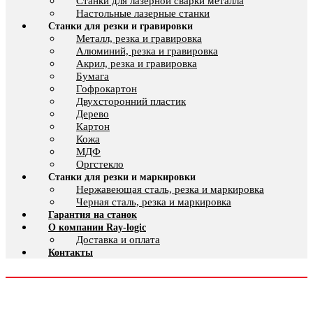
Cтанки для лазерной сварки металла
Настольные лазерные станки
Станки для резки и гравировки
Металл, резка и гравировка
Алюминий, резка и гравировка
Акрил, резка и гравировка
Бумага
Гофрокартон
Двухсторонний пластик
Дерево
Картон
Кожа
МДФ
Оргстекло
Станки для резки и маркировки
Нержавеющая сталь, резка и маркировка
Черная сталь, резка и маркировка
Гарантия на станок
О компании Ray-logic
Доставка и оплата
Контакты