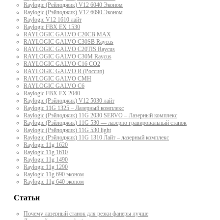
Raylogic (Рейлоджик) V12 6040 Эконом
Raylogic (Рэйлоджик) V12 6090 Эконом
Raylogic V12 1610 лайт
Raylogic FBX EX 1530
RAYLOGIC GALVO С20CB MAX
RAYLOGIC GALVO С30SB Raycus
RAYLOGIC GALVO C20TIS Raycus
RAYLOGIC GALVO С30M Raycus
RAYLOGIC GALVO С16 CO2
RAYLOGIC GALVO R (Россия)
RAYLOGIC GALVO CMH
RAYLOGIC GALVO С6
Raylogic FBX EX 2040
Raylogic (Рэйлоджик) V12 5030 лайт
Raylogic 11G 1325 – Лазерный комплекс
Raylogic (Рэйлоджик) 11G 2030 SERVO – Лазерный комплекс
Raylogic (Рэйлоджик) 11G 530 — лазерно гравировальный станок
Raylogic (Рэйлоджик) 11G 530 light
Raylogic (Рэйлоджик) 11G 1310 Лайт – лазерный комплекс
Raylogic 11g 1620
Raylogic 11g 1610
Raylogic 11g 1490
Raylogic 11g 1290
Raylogic 11g 690 эконом
Raylogic 11g 640 эконом
Статьи
Почему лазерный станок для резки фанеры лучше