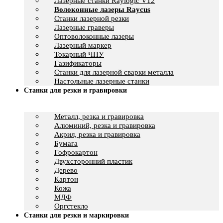
Лазерные станки Raylogic V12
Волоконные лазеры Raycus
Станки лазерной резки
Лазерные граверы
Оптоволоконные лазеры
Лазерный маркер
Токарный ЧПУ
Газификаторы
Cтанки для лазерной сварки металла
Настольные лазерные станки
Станки для резки и гравировки
Металл, резка и гравировка
Алюминий, резка и гравировка
Акрил, резка и гравировка
Бумага
Гофрокартон
Двухсторонний пластик
Дерево
Картон
Кожа
МДФ
Оргстекло
Станки для резки и маркировки