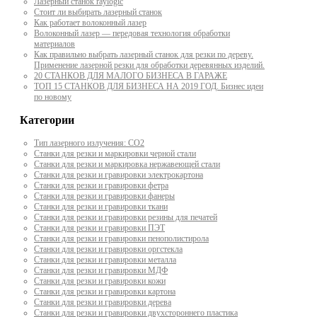
Лазерный станок raylogic
Стоит ли выбирать лазерный станок
Как работает волоконный лазер
Волоконный лазер — передовая технология обработки
материалов
Как правильно выбрать лазерный станок для резки по дереву.
Применение лазерной резки для обработки деревянных изделий.
20 СТАНКОВ ДЛЯ МАЛОГО БИЗНЕСА В ГАРАЖЕ
ТОП 15 СТАНКОВ ДЛЯ БИЗНЕСА НА 2019 ГОД. Бизнес идеи
по новому
Категории
Тип лазерного излучения: СО2
Станки для резки и маркировки черной стали
Станки для резки и маркировка нержавеющей стали
Станки для резки и гравировки электрокартона
Станки для резки и гравировки фетра
Станки для резки и гравировки фанеры
Станки для резки и гравировки ткани
Станки для резки и гравировки резины для печатей
Станки для резки и гравировки ПЭТ
Станки для резки и гравировки пенополистирола
Станки для резки и гравировки оргстекла
Станки для резки и гравировки металла
Станки для резки и гравировки МДФ
Станки для резки и гравировки кожи
Станки для резки и гравировки картона
Станки для резки и гравировки дерева
Станки для резки и гравировки двухстороннего пластика