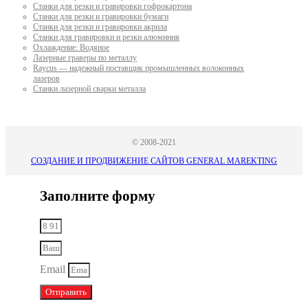
Станки для резки и гравировки гофрокартона
Станки для резки и гравировки бумаги
Станки для резки и гравировки акрила
Станки для гравировки и резки алюминия
Охлаждение: Водяное
Лазерные граверы по металлу
Raycus — надежный поставщик промышленных волоконных
лазеров
Cтанки лазерной сварки металла
© 2008-2021
СОЗДАНИЕ И ПРОДВИЖЕНИЕ САЙТОВ GENERAL MAREKTING
Заполните форму
Email
Отправить