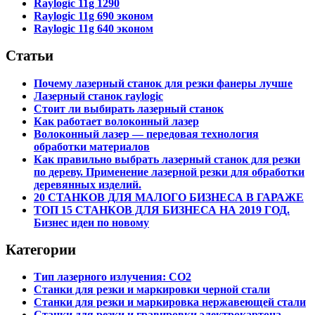
Raylogic 11g 1290
Raylogic 11g 690 эконом
Raylogic 11g 640 эконом
Статьи
Почему лазерный станок для резки фанеры лучше
Лазерный станок raylogic
Стоит ли выбирать лазерный станок
Как работает волоконный лазер
Волоконный лазер — передовая технология
обработки материалов
Как правильно выбрать лазерный станок для резки
по дереву. Применение лазерной резки для обработки
деревянных изделий.
20 СТАНКОВ ДЛЯ МАЛОГО БИЗНЕСА В ГАРАЖЕ
ТОП 15 СТАНКОВ ДЛЯ БИЗНЕСА НА 2019 ГОД.
Бизнес идеи по новому
Категории
Тип лазерного излучения: СО2
Станки для резки и маркировки черной стали
Станки для резки и маркировка нержавеющей стали
Станки для резки и гравировки электрокартона