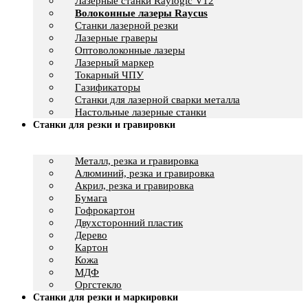
Лазерные станки Raylogic V12
Волоконные лазеры Raycus
Станки лазерной резки
Лазерные граверы
Оптоволоконные лазеры
Лазерный маркер
Токарный ЧПУ
Газификаторы
Cтанки для лазерной сварки металла
Настольные лазерные станки
Станки для резки и гравировки
Металл, резка и гравировка
Алюминий, резка и гравировка
Акрил, резка и гравировка
Бумага
Гофрокартон
Двухсторонний пластик
Дерево
Картон
Кожа
МДФ
Оргстекло
Станки для резки и маркировки