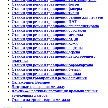
Станки для резки и гравировки фетра
Станки для резки и гравировки фанеры
Станки для резки и гравировки ткани
Станки для резки и гравировки резины для печатей
Станки для резки и гравировки ПЭТ
Станки для резки и гравировки пенополистирола
Станки для резки и гравировки оргстекла
Станки для резки и гравировки металла
Станки для резки и гравировки МДФ
Станки для резки и гравировки кожи
Станки для резки и гравировки картона
Станки для резки и гравировки дерева
Станки для резки и гравировки двухстороннего
пластика
Станки для резки и гравировки гофрокартона
Станки для резки и гравировки бумаги
Станки для резки и гравировки акрила
Станки для гравировки и резки алюминия
Охлаждение: Водяное
Лазерные граверы по металлу
Raycus — надежный поставщик промышленных
волоконных лазеров
Cтанки лазерной сварки металла
© 2008-2021