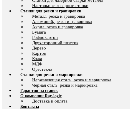
Cтанки для лазерной сварки металла
Настольные лазерные станки
Станки для резки и гравировки
Металл, резка и гравировка
Алюминий, резка и гравировка
Акрил, резка и гравировка
Бумага
Гофрокартон
Двухсторонний пластик
Дерево
Картон
Кожа
МДФ
Оргстекло
Станки для резки и маркировки
Нержавеющая сталь, резка и маркировка
Черная сталь, резка и маркировка
Гарантия на станок
О компании Ray-logic
Доставка и оплата
Контакты