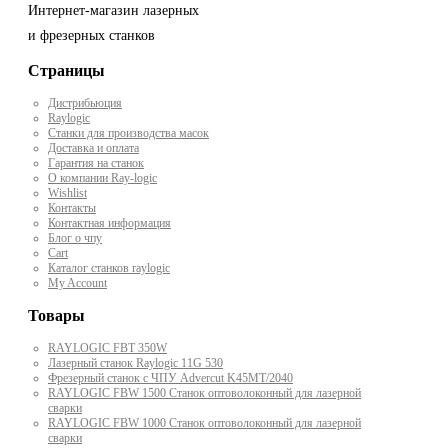
Интернет-магазин лазерных
и фрезерных станков
Страницы
Дистрибьюция
Raylogic
Станки для производства масок
Доставка и оплата
Гарантия на станок
О компании Ray-logic
Wishlist
Контакты
Контактная информация
Блог о чпу
Cart
Каталог станков raylogic
My Account
Товары
RAYLOGIC FBT 350W
Лазерный станок Raylogic 11G 530
Фрезерный станок с ЧПУ Advercut K45MT/2040
RAYLOGIC FBW 1500 Станок оптоволоконный для лазерной
сварки
RAYLOGIC FBW 1000 Станок оптоволоконный для лазерной
сварки