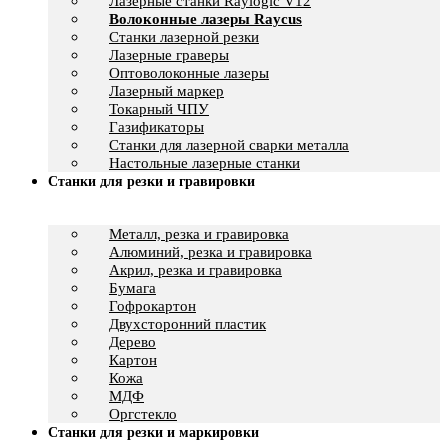
Лазерные станки Raylogic V12
Волоконные лазеры Raycus
Станки лазерной резки
Лазерные граверы
Оптоволоконные лазеры
Лазерный маркер
Токарный ЧПУ
Газификаторы
Cтанки для лазерной сварки металла
Настольные лазерные станки
Станки для резки и гравировки
Металл, резка и гравировка
Алюминий, резка и гравировка
Акрил, резка и гравировка
Бумага
Гофрокартон
Двухсторонний пластик
Дерево
Картон
Кожа
МДФ
Оргстекло
Станки для резки и маркировки