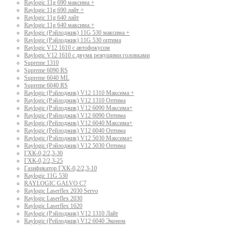
Raylogic 11g 690 максима +
Raylogic 11g 690 лайт +
Raylogic 11g 640 лайт
Raylogic 11g 640 максима +
Raylogic (Рэйлоджик) 11G 530 максима +
Raylogic (Рэйлоджик) 11G 530 оптима
Raylogic V12 1610 с автофокусом
Raylogic V12 1610 с двумя режущими головками
Supreme 1310
Supreme 6090 RS
Supreme 6040 ML
Supreme 6040 RS
Raylogic (Рэйлоджик) V12 1310 Максима +
Raylogic (Рэйлоджик) V12 1310 Оптима
Raylogic (Рэйлоджик) V12 6090 Максима+
Raylogic (Рэйлоджик) V12 6090 Оптима
Raylogic (Рейлоджик) V12 6040 Максима+
Raylogic (Рейлоджик) V12 6040 Оптима
Raylogic (Рэйлоджик) V12 5030 Максима+
Raylogic (Рэйлоджик) V12 5030 Оптима
ГХК-0,2/2,3-30
ГХК-0,2/2,3-25
Газификатор ГХК-0,2/2,3-10
Raylogic 11G 530
RAYLOGIC GALVO С7
Raylogic Laserflex 2030 Servo
Raylogic Laserflex 2030
Raylogic Laserflex 1620
Raylogic (Рэйлоджик) V12 1310 Лайт
Raylogic (Рейлоджик) V12 6040 Эконом