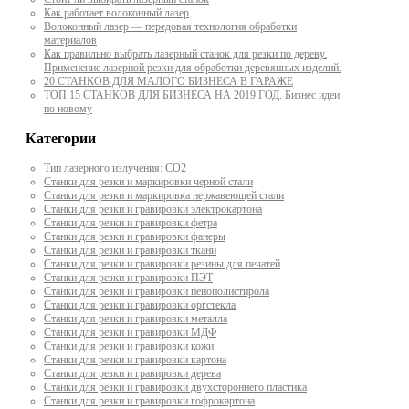
Как работает волоконный лазер
Волоконный лазер — передовая технология обработки
материалов
Как правильно выбрать лазерный станок для резки по дереву.
Применение лазерной резки для обработки деревянных изделий.
20 СТАНКОВ ДЛЯ МАЛОГО БИЗНЕСА В ГАРАЖЕ
ТОП 15 СТАНКОВ ДЛЯ БИЗНЕСА НА 2019 ГОД. Бизнес идеи
по новому
Категории
Тип лазерного излучения: СО2
Станки для резки и маркировки черной стали
Станки для резки и маркировка нержавеющей стали
Станки для резки и гравировки электрокартона
Станки для резки и гравировки фетра
Станки для резки и гравировки фанеры
Станки для резки и гравировки ткани
Станки для резки и гравировки резины для печатей
Станки для резки и гравировки ПЭТ
Станки для резки и гравировки пенополистирола
Станки для резки и гравировки оргстекла
Станки для резки и гравировки металла
Станки для резки и гравировки МДФ
Станки для резки и гравировки кожи
Станки для резки и гравировки картона
Станки для резки и гравировки дерева
Станки для резки и гравировки двухстороннего пластика
Станки для резки и гравировки гофрокартона