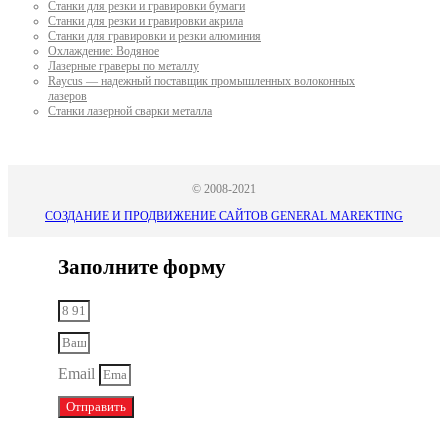
Станки для резки и гравировки бумаги
Станки для резки и гравировки акрила
Станки для гравировки и резки алюминия
Охлаждение: Водяное
Лазерные граверы по металлу
Raycus — надежный поставщик промышленных волоконных
лазеров
Cтанки лазерной сварки металла
© 2008-2021
СОЗДАНИЕ И ПРОДВИЖЕНИЕ САЙТОВ GENERAL MAREKTING
Заполните форму
Email
Отправить