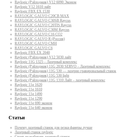
Raylogic (Рэйлоджик) V12 6090 Эконом
Raylogic V12 1610 лайт
Raylogic FBX EX 1530
RAYLOGIC GALVO С20CB MAX
RAYLOGIC GALVO С30SB Raycus
RAYLOGIC GALVO C20TIS Raycus
RAYLOGIC GALVO С30M Raycus
RAYLOGIC GALVO С16 CO2
RAYLOGIC GALVO R (Россия)
RAYLOGIC GALVO CMH
RAYLOGIC GALVO С6
Raylogic FBX EX 2040
Raylogic (Рэйлоджик) V12 5030 лайт
Raylogic 11G 1325 – Лазерный комплекс
Raylogic (Рэйлоджик) 11G 2030 SERVO – Лазерный комплекс
Raylogic (Рэйлоджик) 11G 530 — лазерно гравировальный станок
Raylogic (Рэйлоджик) 11G 530 light
Raylogic (Рэйлоджик) 11G 1310 Лайт – лазерный комплекс
Raylogic 11g 1620
Raylogic 11g 1610
Raylogic 11g 1490
Raylogic 11g 1290
Raylogic 11g 690 эконом
Raylogic 11g 640 эконом
Статьи
Почему лазерный станок для резки фанеры лучше
Лазерный станок raylogic
Стоит ли выбирать лазерный станок