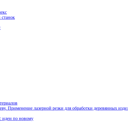
лекс
 станок
с
териалов
еву. Применение лазерной резки для обработки деревянных изде
идеи по новому