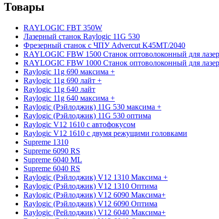
Товары
RAYLOGIC FBT 350W
Лазерный станок Raylogic 11G 530
Фрезерный станок с ЧПУ Advercut K45MT/2040
RAYLOGIC FBW 1500 Станок оптоволоконный для лазер
RAYLOGIC FBW 1000 Станок оптоволоконный для лазер
Raylogic 11g 690 максима +
Raylogic 11g 690 лайт +
Raylogic 11g 640 лайт
Raylogic 11g 640 максима +
Raylogic (Рэйлоджик) 11G 530 максима +
Raylogic (Рэйлоджик) 11G 530 оптима
Raylogic V12 1610 с автофокусом
Raylogic V12 1610 с двумя режущими головками
Supreme 1310
Supreme 6090 RS
Supreme 6040 ML
Supreme 6040 RS
Raylogic (Рэйлоджик) V12 1310 Максима +
Raylogic (Рэйлоджик) V12 1310 Оптима
Raylogic (Рэйлоджик) V12 6090 Максима+
Raylogic (Рэйлоджик) V12 6090 Оптима
Raylogic (Рейлоджик) V12 6040 Максима+