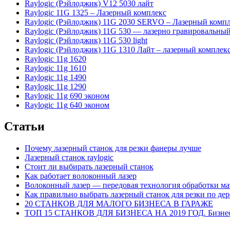
Raylogic (Рэйлоджик) V12 5030 лайт
Raylogic 11G 1325 – Лазерный комплекс
Raylogic (Рэйлоджик) 11G 2030 SERVO – Лазерный комп
Raylogic (Рэйлоджик) 11G 530 — лазерно гравировальный
Raylogic (Рэйлоджик) 11G 530 light
Raylogic (Рэйлоджик) 11G 1310 Лайт – лазерный комплек
Raylogic 11g 1620
Raylogic 11g 1610
Raylogic 11g 1490
Raylogic 11g 1290
Raylogic 11g 690 эконом
Raylogic 11g 640 эконом
Статьи
Почему лазерный станок для резки фанеры лучше
Лазерный станок raylogic
Стоит ли выбирать лазерный станок
Как работает волоконный лазер
Волоконный лазер — передовая технология обработки ма
Как правильно выбрать лазерный станок для резки по дер
20 СТАНКОВ ДЛЯ МАЛОГО БИЗНЕСА В ГАРАЖЕ
ТОП 15 СТАНКОВ ДЛЯ БИЗНЕСА НА 2019 ГОД. Бизнес 