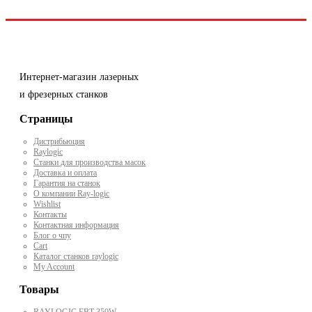
Интернет-магазин лазерных
и фрезерных станков
Страницы
Дистрибьюция
Raylogic
Станки для производства масок
Доставка и оплата
Гарантия на станок
О компании Ray-logic
Wishlist
Контакты
Контактная информация
Блог о чпу
Cart
Каталог станков raylogic
My Account
Товары