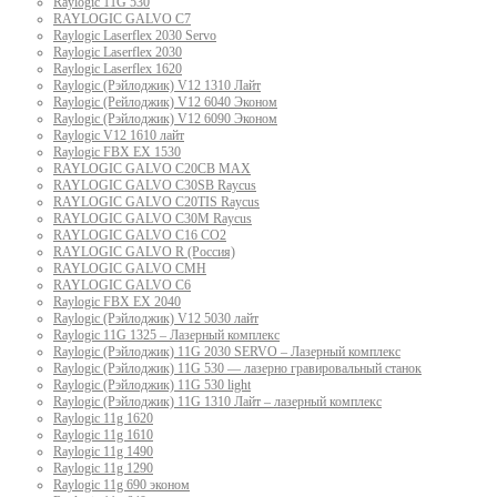
Raylogic 11G 530
RAYLOGIC GALVO С7
Raylogic Laserflex 2030 Servo
Raylogic Laserflex 2030
Raylogic Laserflex 1620
Raylogic (Рэйлоджик) V12 1310 Лайт
Raylogic (Рейлоджик) V12 6040 Эконом
Raylogic (Рэйлоджик) V12 6090 Эконом
Raylogic V12 1610 лайт
Raylogic FBX EX 1530
RAYLOGIC GALVO С20CB MAX
RAYLOGIC GALVO С30SB Raycus
RAYLOGIC GALVO C20TIS Raycus
RAYLOGIC GALVO С30M Raycus
RAYLOGIC GALVO С16 CO2
RAYLOGIC GALVO R (Россия)
RAYLOGIC GALVO CMH
RAYLOGIC GALVO С6
Raylogic FBX EX 2040
Raylogic (Рэйлоджик) V12 5030 лайт
Raylogic 11G 1325 – Лазерный комплекс
Raylogic (Рэйлоджик) 11G 2030 SERVO – Лазерный комплекс
Raylogic (Рэйлоджик) 11G 530 — лазерно гравировальный станок
Raylogic (Рэйлоджик) 11G 530 light
Raylogic (Рэйлоджик) 11G 1310 Лайт – лазерный комплекс
Raylogic 11g 1620
Raylogic 11g 1610
Raylogic 11g 1490
Raylogic 11g 1290
Raylogic 11g 690 эконом