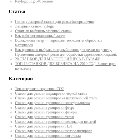
Raylogic 11g 640 эконом
Статьи
Почему лазерный станок для резки фанеры лучше
Лазерный станок raylogic
Стоит ли выбирать лазерный станок
Как работает волоконный лазер
Волоконный лазер — передовая технология обработки
материалов
Как правильно выбрать лазерный станок для резки по дереву.
Применение лазерной резки для обработки деревянных изделий.
20 СТАНКОВ ДЛЯ МАЛОГО БИЗНЕСА В ГАРАЖЕ
ТОП 15 СТАНКОВ ДЛЯ БИЗНЕСА НА 2019 ГОД. Бизнес идеи
по новому
Категории
Тип лазерного излучения: СО2
Станки для резки и маркировки черной стали
Станки для резки и маркировка нержавеющей стали
Станки для резки и гравировки электрокартона
Станки для резки и гравировки фетра
Станки для резки и гравировки фанеры
Станки для резки и гравировки ткани
Станки для резки и гравировки резины для печатей
Станки для резки и гравировки ПЭТ
Станки для резки и гравировки пенополистирола
Станки для резки и гравировки оргстекла