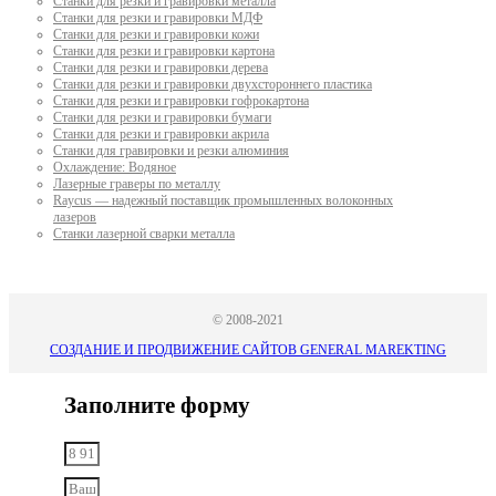
Станки для резки и гравировки металла
Станки для резки и гравировки МДФ
Станки для резки и гравировки кожи
Станки для резки и гравировки картона
Станки для резки и гравировки дерева
Станки для резки и гравировки двухстороннего пластика
Станки для резки и гравировки гофрокартона
Станки для резки и гравировки бумаги
Станки для резки и гравировки акрила
Станки для гравировки и резки алюминия
Охлаждение: Водяное
Лазерные граверы по металлу
Raycus — надежный поставщик промышленных волоконных
лазеров
Cтанки лазерной сварки металла
© 2008-2021
СОЗДАНИЕ И ПРОДВИЖЕНИЕ САЙТОВ GENERAL MAREKTING
Заполните форму