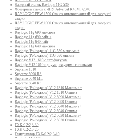
RAYLOGIC FBT 350W
Лазерный станок Raylogic 11G 530
Фрезерный станок с ЧПУ Advercut K45MT/2040
RAYLOGIC FBW 1500 Станок оптоволоконный для лазерной
сварки
RAYLOGIC FBW 1000 Станок оптоволоконный для лазерной
сварки
Raylogic 11g 690 максима +
Raylogic 11g 690 лайт +
Raylogic 11g 640 лайт
Raylogic 11g 640 максима +
Raylogic (Рэйлоджик) 11G 530 максима +
Raylogic (Рэйлоджик) 11G 530 оптима
Raylogic V12 1610 с автофокусом
Raylogic V12 1610 с двумя режущими головками
Supreme 1310
Supreme 6090 RS
Supreme 6040 ML
Supreme 6040 RS
Raylogic (Рэйлоджик) V12 1310 Максима +
Raylogic (Рэйлоджик) V12 1310 Оптима
Raylogic (Рэйлоджик) V12 6090 Максима+
Raylogic (Рэйлоджик) V12 6090 Оптима
Raylogic (Рейлоджик) V12 6040 Максима+
Raylogic (Рейлоджик) V12 6040 Оптима
Raylogic (Рэйлоджик) V12 5030 Максима+
Raylogic (Рэйлоджик) V12 5030 Оптима
ГХК-0,2/2,3-30
ГХК-0,2/2,3-25
Газификатор ГХК-0,2/2,3-10