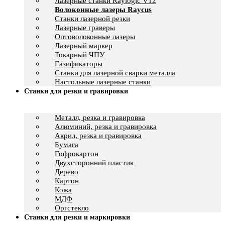
Лазерные станки Raylogic V12
Волоконные лазеры Raycus
Станки лазерной резки
Лазерные граверы
Оптоволоконные лазеры
Лазерный маркер
Токарный ЧПУ
Газификаторы
Cтанки для лазерной сварки металла
Настольные лазерные станки
Станки для резки и гравировки
Металл, резка и гравировка
Алюминий, резка и гравировка
Акрил, резка и гравировка
Бумага
Гофрокартон
Двухсторонний пластик
Дерево
Картон
Кожа
МДФ
Оргстекло
Станки для резки и маркировки