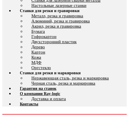
Cтанки для лазерной сварки металла
Настольные лазерные станки
Станки для резки и гравировки
Металл, резка и гравировка
Алюминий, резка и гравировка
Акрил, резка и гравировка
Бумага
Гофрокартон
Двухсторонний пластик
Дерево
Картон
Кожа
МДФ
Оргстекло
Станки для резки и маркировки
Нержавеющая сталь, резка и маркировка
Черная сталь, резка и маркировка
Гарантия на станок
О компании Ray-logic
Доставка и оплата
Контакты