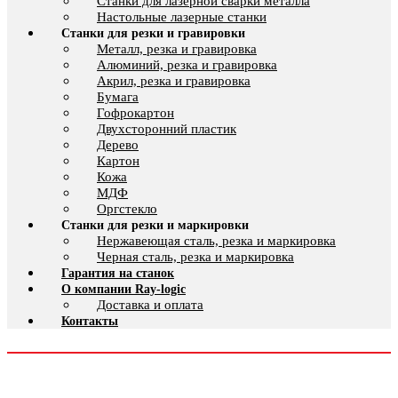
Cтанки для лазерной сварки металла
Настольные лазерные станки
Станки для резки и гравировки
Металл, резка и гравировка
Алюминий, резка и гравировка
Акрил, резка и гравировка
Бумага
Гофрокартон
Двухсторонний пластик
Дерево
Картон
Кожа
МДФ
Оргстекло
Станки для резки и маркировки
Нержавеющая сталь, резка и маркировка
Черная сталь, резка и маркировка
Гарантия на станок
О компании Ray-logic
Доставка и оплата
Контакты