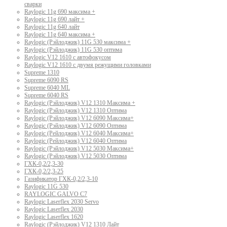
сварки
Raylogic 11g 690 максима +
Raylogic 11g 690 лайт +
Raylogic 11g 640 лайт
Raylogic 11g 640 максима +
Raylogic (Рэйлоджик) 11G 530 максима +
Raylogic (Рэйлоджик) 11G 530 оптима
Raylogic V12 1610 с автофокусом
Raylogic V12 1610 с двумя режущими головками
Supreme 1310
Supreme 6090 RS
Supreme 6040 ML
Supreme 6040 RS
Raylogic (Рэйлоджик) V12 1310 Максима +
Raylogic (Рэйлоджик) V12 1310 Оптима
Raylogic (Рэйлоджик) V12 6090 Максима+
Raylogic (Рэйлоджик) V12 6090 Оптима
Raylogic (Рейлоджик) V12 6040 Максима+
Raylogic (Рейлоджик) V12 6040 Оптима
Raylogic (Рэйлоджик) V12 5030 Максима+
Raylogic (Рэйлоджик) V12 5030 Оптима
ГХК-0,2/2,3-30
ГХК-0,2/2,3-25
Газификатор ГХК-0,2/2,3-10
Raylogic 11G 530
RAYLOGIC GALVO С7
Raylogic Laserflex 2030 Servo
Raylogic Laserflex 2030
Raylogic Laserflex 1620
Raylogic (Рэйлоджик) V12 1310 Лайт