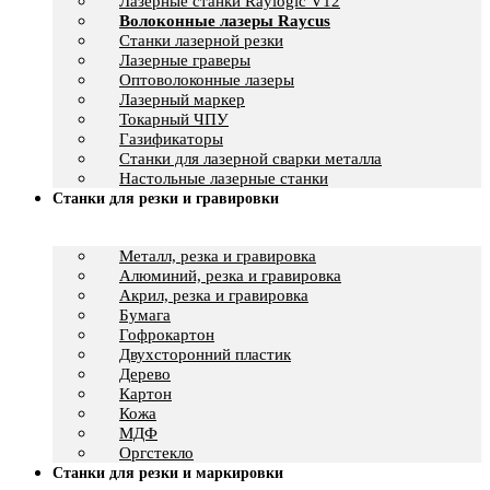
Лазерные станки Raylogic V12
Волоконные лазеры Raycus
Станки лазерной резки
Лазерные граверы
Оптоволоконные лазеры
Лазерный маркер
Токарный ЧПУ
Газификаторы
Cтанки для лазерной сварки металла
Настольные лазерные станки
Станки для резки и гравировки
Металл, резка и гравировка
Алюминий, резка и гравировка
Акрил, резка и гравировка
Бумага
Гофрокартон
Двухсторонний пластик
Дерево
Картон
Кожа
МДФ
Оргстекло
Станки для резки и маркировки