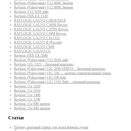
Raylogic (Рейлоджик) V12 6040 Эконом
Raylogic (Рэйлоджик) V12 6090 Эконом
Raylogic V12 1610 лайт
Raylogic FBX EX 1530
RAYLOGIC GALVO С20CB MAX
RAYLOGIC GALVO С30SB Raycus
RAYLOGIC GALVO C20TIS Raycus
RAYLOGIC GALVO С30M Raycus
RAYLOGIC GALVO С16 CO2
RAYLOGIC GALVO R (Россия)
RAYLOGIC GALVO CMH
RAYLOGIC GALVO С6
Raylogic FBX EX 2040
Raylogic (Рэйлоджик) V12 5030 лайт
Raylogic 11G 1325 – Лазерный комплекс
Raylogic (Рэйлоджик) 11G 2030 SERVO – Лазерный комплекс
Raylogic (Рэйлоджик) 11G 530 — лазерно гравировальный станок
Raylogic (Рэйлоджик) 11G 530 light
Raylogic (Рэйлоджик) 11G 1310 Лайт – лазерный комплекс
Raylogic 11g 1620
Raylogic 11g 1610
Raylogic 11g 1490
Raylogic 11g 1290
Raylogic 11g 690 эконом
Raylogic 11g 640 эконом
Статьи
Почему лазерный станок для резки фанеры лучше