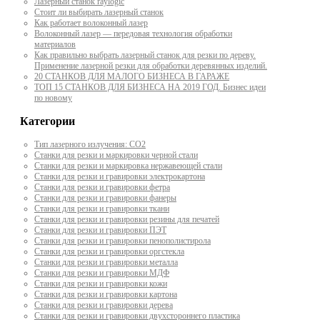
Лазерный станок raylogic
Стоит ли выбирать лазерный станок
Как работает волоконный лазер
Волоконный лазер — передовая технология обработки
материалов
Как правильно выбрать лазерный станок для резки по дереву.
Применение лазерной резки для обработки деревянных изделий.
20 СТАНКОВ ДЛЯ МАЛОГО БИЗНЕСА В ГАРАЖЕ
ТОП 15 СТАНКОВ ДЛЯ БИЗНЕСА НА 2019 ГОД. Бизнес идеи
по новому
Категории
Тип лазерного излучения: СО2
Станки для резки и маркировки черной стали
Станки для резки и маркировка нержавеющей стали
Станки для резки и гравировки электрокартона
Станки для резки и гравировки фетра
Станки для резки и гравировки фанеры
Станки для резки и гравировки ткани
Станки для резки и гравировки резины для печатей
Станки для резки и гравировки ПЭТ
Станки для резки и гравировки пенополистирола
Станки для резки и гравировки оргстекла
Станки для резки и гравировки металла
Станки для резки и гравировки МДФ
Станки для резки и гравировки кожи
Станки для резки и гравировки картона
Станки для резки и гравировки дерева
Станки для резки и гравировки двухстороннего пластика