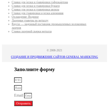
Станки для резки и гравировки гофрокартона
Станки для резки и гравировки бумаги
Станки для резки и гравировки акрила
Станки для гравировки и резки алюминия
Охлаждение: Водяное
Лазерные граверы по металлу
Raycus — надежный поставщик промышленных волоконных
лазеров
Cтанки лазерной сварки металла
© 2008-2021
СОЗДАНИЕ И ПРОДВИЖЕНИЕ САЙТОВ GENERAL MAREKTING
Заполните форму
Email
Отправить