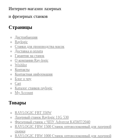
Интернет-магазин лазерных
и фрезерных станков
Страницы
Дистрибьюция
Raylogic
Станки для производства масок
Доставка и оплата
Гарантия на станок
О компании Ray-logic
Wishlist
Контакты
Контактная информация
Блог о чпу
Cart
Каталог станков raylogic
My Account
Товары
RAYLOGIC FBT 350W
Лазерный станок Raylogic 11G 530
Фрезерный станок с ЧПУ Advercut K45MT/2040
RAYLOGIC FBW 1500 Станок оптоволоконный для лазерной
сварки
RAYLOGIC FBW 1000 Станок оптоволоконный для лазерной