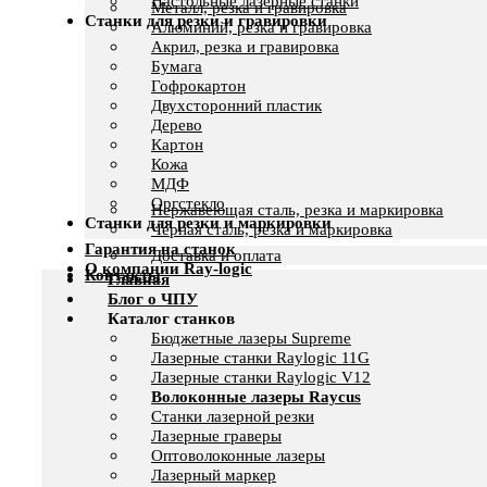
Настольные лазерные станки
Металл, резка и гравировка
Станки для резки и гравировки
Алюминий, резка и гравировка
Акрил, резка и гравировка
Бумага
Гофрокартон
Двухсторонний пластик
Дерево
Картон
Кожа
МДФ
Оргстекло
Нержавеющая сталь, резка и маркировка
Станки для резки и маркировки
Черная сталь, резка и маркировка
Гарантия на станок
Доставка и оплата
О компании Ray-logic
Контакты
Главная
Блог о ЧПУ
Каталог станков
Бюджетные лазеры Supreme
Лазерные станки Raylogic 11G
Лазерные станки Raylogic V12
Волоконные лазеры Raycus
Станки лазерной резки
Лазерные граверы
Оптоволоконные лазеры
Лазерный маркер