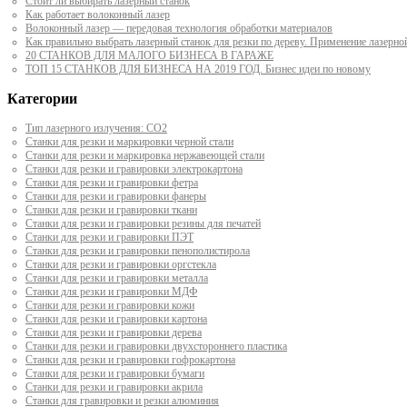
Стоит ли выбирать лазерный станок
Как работает волоконный лазер
Волоконный лазер — передовая технология обработки материалов
Как правильно выбрать лазерный станок для резки по дереву. Применение лазерно
20 СТАНКОВ ДЛЯ МАЛОГО БИЗНЕСА В ГАРАЖЕ
ТОП 15 СТАНКОВ ДЛЯ БИЗНЕСА НА 2019 ГОД. Бизнес идеи по новому
Категории
Тип лазерного излучения: СО2
Станки для резки и маркировки черной стали
Станки для резки и маркировка нержавеющей стали
Станки для резки и гравировки электрокартона
Станки для резки и гравировки фетра
Станки для резки и гравировки фанеры
Станки для резки и гравировки ткани
Станки для резки и гравировки резины для печатей
Станки для резки и гравировки ПЭТ
Станки для резки и гравировки пенополистирола
Станки для резки и гравировки оргстекла
Станки для резки и гравировки металла
Станки для резки и гравировки МДФ
Станки для резки и гравировки кожи
Станки для резки и гравировки картона
Станки для резки и гравировки дерева
Станки для резки и гравировки двухстороннего пластика
Станки для резки и гравировки гофрокартона
Станки для резки и гравировки бумаги
Станки для резки и гравировки акрила
Станки для гравировки и резки алюминия