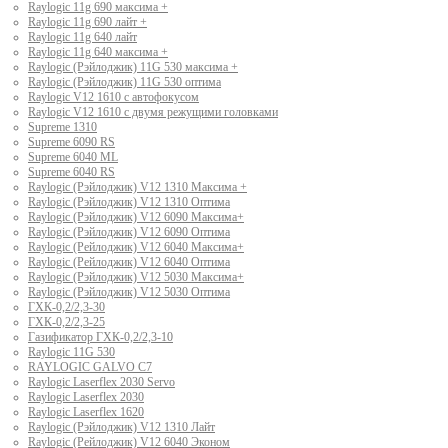
Raylogic 11g 690 максима +
Raylogic 11g 690 лайт +
Raylogic 11g 640 лайт
Raylogic 11g 640 максима +
Raylogic (Рэйлоджик) 11G 530 максима +
Raylogic (Рэйлоджик) 11G 530 оптима
Raylogic V12 1610 с автофокусом
Raylogic V12 1610 с двумя режущими головками
Supreme 1310
Supreme 6090 RS
Supreme 6040 ML
Supreme 6040 RS
Raylogic (Рэйлоджик) V12 1310 Максима +
Raylogic (Рэйлоджик) V12 1310 Оптима
Raylogic (Рэйлоджик) V12 6090 Максима+
Raylogic (Рэйлоджик) V12 6090 Оптима
Raylogic (Рейлоджик) V12 6040 Максима+
Raylogic (Рейлоджик) V12 6040 Оптима
Raylogic (Рэйлоджик) V12 5030 Максима+
Raylogic (Рэйлоджик) V12 5030 Оптима
ГХК-0,2/2,3-30
ГХК-0,2/2,3-25
Газификатор ГХК-0,2/2,3-10
Raylogic 11G 530
RAYLOGIC GALVO С7
Raylogic Laserflex 2030 Servo
Raylogic Laserflex 2030
Raylogic Laserflex 1620
Raylogic (Рэйлоджик) V12 1310 Лайт
Raylogic (Рейлоджик) V12 6040 Эконом