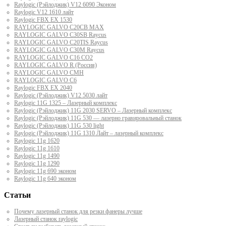
Raylogic (Рэйлоджик) V12 6090 Эконом
Raylogic V12 1610 лайт
Raylogic FBX EX 1530
RAYLOGIC GALVO С20CB MAX
RAYLOGIC GALVO С30SB Raycus
RAYLOGIC GALVO C20TIS Raycus
RAYLOGIC GALVO С30M Raycus
RAYLOGIC GALVO С16 CO2
RAYLOGIC GALVO R (Россия)
RAYLOGIC GALVO CMH
RAYLOGIC GALVO С6
Raylogic FBX EX 2040
Raylogic (Рэйлоджик) V12 5030 лайт
Raylogic 11G 1325 – Лазерный комплекс
Raylogic (Рэйлоджик) 11G 2030 SERVO – Лазерный комплекс
Raylogic (Рэйлоджик) 11G 530 — лазерно гравировальный станок
Raylogic (Рэйлоджик) 11G 530 light
Raylogic (Рэйлоджик) 11G 1310 Лайт – лазерный комплекс
Raylogic 11g 1620
Raylogic 11g 1610
Raylogic 11g 1490
Raylogic 11g 1290
Raylogic 11g 690 эконом
Raylogic 11g 640 эконом
Статьи
Почему лазерный станок для резки фанеры лучше
Лазерный станок raylogic