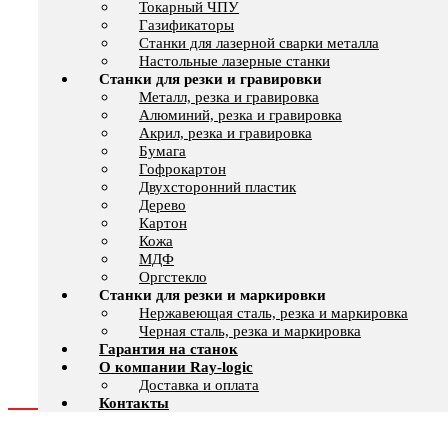
Токарный ЧПУ
Газификаторы
Cтанки для лазерной сварки металла
Настольные лазерные станки
Станки для резки и гравировки
Металл, резка и гравировка
Алюминий, резка и гравировка
Акрил, резка и гравировка
Бумага
Гофрокартон
Двухсторонний пластик
Дерево
Картон
Кожа
МДФ
Оргстекло
Станки для резки и маркировки
Нержавеющая сталь, резка и маркировка
Черная сталь, резка и маркировка
Гарантия на станок
О компании Ray-logic
Доставка и оплата
Контакты