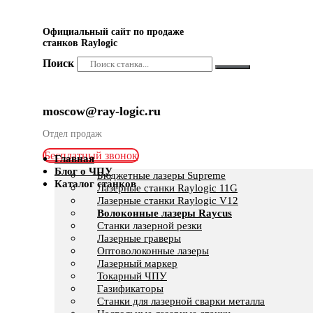
Официальный сайт по продаже
станков Raylogic
Поиск
moscow@ray-logic.ru
Отдел продаж
Бесплатный звонок
Главная
Блог о ЧПУ
Бюджетные лазеры Supreme
Каталог станков
Лазерные станки Raylogic 11G
Лазерные станки Raylogic V12
Волоконные лазеры Raycus
Станки лазерной резки
Лазерные граверы
Оптоволоконные лазеры
Лазерный маркер
Токарный ЧПУ
Газификаторы
Cтанки для лазерной сварки металла