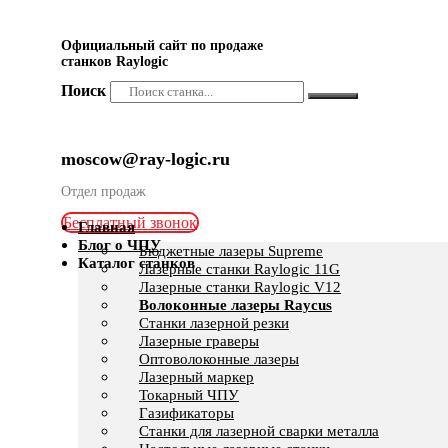
Официальный сайт по продаже
станков Raylogic
Поиск
moscow@ray-logic.ru
Отдел продаж
Бесплатный звонок
Главная
Блог о ЧПУ
Бюджетные лазеры Supreme
Каталог станков
Лазерные станки Raylogic 11G
Лазерные станки Raylogic V12
Волоконные лазеры Raycus
Станки лазерной резки
Лазерные граверы
Оптоволоконные лазеры
Лазерный маркер
Токарный ЧПУ
Газификаторы
Cтанки для лазерной сварки металла