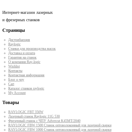
Интернет-магазин лазерных
и фрезерных станков
Страницы
Дистрибьюция
Raylogic
Станки для производства масок
Доставка и оплата
Гарантия на станок
О компании Ray-logic
Wishlist
Контакты
Контактная информация
Блог о чпу
Cart
Каталог станков raylogic
My Account
Товары
RAYLOGIC FBT 350W
Лазерный станок Raylogic 11G 530
Фрезерный станок с ЧПУ Advercut K45MT/2040
RAYLOGIC FBW 1500 Станок оптоволоконный для лазерной сварки
RAYLOGIC FBW 1000 Станок оптоволоконный для лазерной сварки