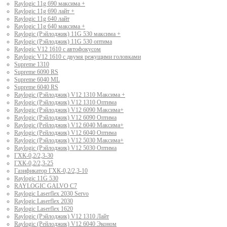
Raylogic 11g 690 максима +
Raylogic 11g 690 лайт +
Raylogic 11g 640 лайт
Raylogic 11g 640 максима +
Raylogic (Рэйлоджик) 11G 530 максима +
Raylogic (Рэйлоджик) 11G 530 оптима
Raylogic V12 1610 с автофокусом
Raylogic V12 1610 с двумя режущими головками
Supreme 1310
Supreme 6090 RS
Supreme 6040 ML
Supreme 6040 RS
Raylogic (Рэйлоджик) V12 1310 Максима +
Raylogic (Рэйлоджик) V12 1310 Оптима
Raylogic (Рэйлоджик) V12 6090 Максима+
Raylogic (Рэйлоджик) V12 6090 Оптима
Raylogic (Рейлоджик) V12 6040 Максима+
Raylogic (Рейлоджик) V12 6040 Оптима
Raylogic (Рэйлоджик) V12 5030 Максима+
Raylogic (Рэйлоджик) V12 5030 Оптима
ГХК-0,2/2,3-30
ГХК-0,2/2,3-25
Газификатор ГХК-0,2/2,3-10
Raylogic 11G 530
RAYLOGIC GALVO С7
Raylogic Laserflex 2030 Servo
Raylogic Laserflex 2030
Raylogic Laserflex 1620
Raylogic (Рэйлоджик) V12 1310 Лайт
Raylogic (Рейлоджик) V12 6040 Эконом