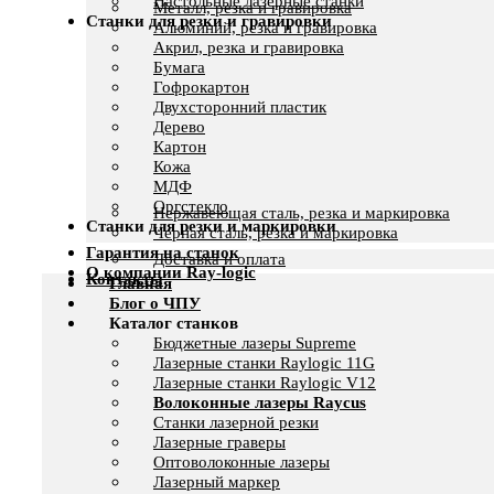
Настольные лазерные станки
Металл, резка и гравировка
Станки для резки и гравировки
Алюминий, резка и гравировка
Акрил, резка и гравировка
Бумага
Гофрокартон
Двухсторонний пластик
Дерево
Картон
Кожа
МДФ
Оргстекло
Нержавеющая сталь, резка и маркировка
Станки для резки и маркировки
Черная сталь, резка и маркировка
Гарантия на станок
Доставка и оплата
О компании Ray-logic
Контакты
Главная
Блог о ЧПУ
Каталог станков
Бюджетные лазеры Supreme
Лазерные станки Raylogic 11G
Лазерные станки Raylogic V12
Волоконные лазеры Raycus
Станки лазерной резки
Лазерные граверы
Оптоволоконные лазеры
Лазерный маркер