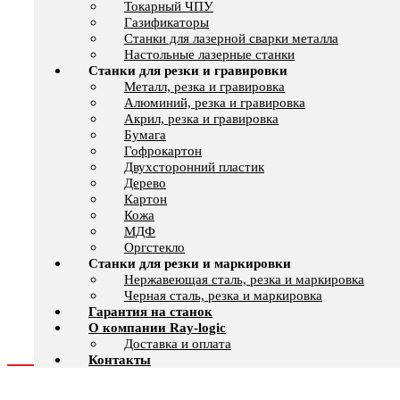
Токарный ЧПУ
Газификаторы
Cтанки для лазерной сварки металла
Настольные лазерные станки
Станки для резки и гравировки
Металл, резка и гравировка
Алюминий, резка и гравировка
Акрил, резка и гравировка
Бумага
Гофрокартон
Двухсторонний пластик
Дерево
Картон
Кожа
МДФ
Оргстекло
Станки для резки и маркировки
Нержавеющая сталь, резка и маркировка
Черная сталь, резка и маркировка
Гарантия на станок
О компании Ray-logic
Доставка и оплата
Контакты