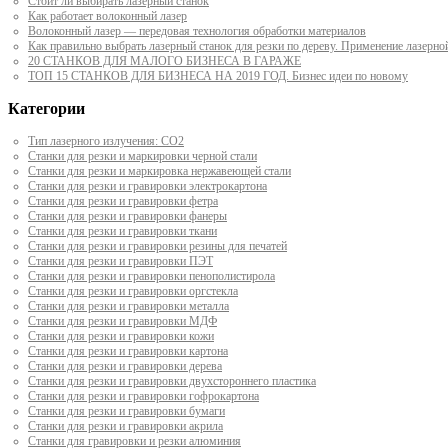
Стоит ли выбирать лазерный станок
Как работает волоконный лазер
Волоконный лазер — передовая технология обработки материалов
Как правильно выбрать лазерный станок для резки по дереву. Применение лазерно
20 СТАНКОВ ДЛЯ МАЛОГО БИЗНЕСА В ГАРАЖЕ
ТОП 15 СТАНКОВ ДЛЯ БИЗНЕСА НА 2019 ГОД. Бизнес идеи по новому
Категории
Тип лазерного излучения: СО2
Станки для резки и маркировки черной стали
Станки для резки и маркировка нержавеющей стали
Станки для резки и гравировки электрокартона
Станки для резки и гравировки фетра
Станки для резки и гравировки фанеры
Станки для резки и гравировки ткани
Станки для резки и гравировки резины для печатей
Станки для резки и гравировки ПЭТ
Станки для резки и гравировки пенополистирола
Станки для резки и гравировки оргстекла
Станки для резки и гравировки металла
Станки для резки и гравировки МДФ
Станки для резки и гравировки кожи
Станки для резки и гравировки картона
Станки для резки и гравировки дерева
Станки для резки и гравировки двухстороннего пластика
Станки для резки и гравировки гофрокартона
Станки для резки и гравировки бумаги
Станки для резки и гравировки акрила
Станки для гравировки и резки алюминия