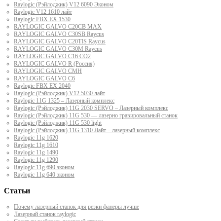
Raylogic (Рэйлоджик) V12 6090 Эконом
Raylogic V12 1610 лайт
Raylogic FBX EX 1530
RAYLOGIC GALVO С20CB MAX
RAYLOGIC GALVO С30SB Raycus
RAYLOGIC GALVO C20TIS Raycus
RAYLOGIC GALVO С30M Raycus
RAYLOGIC GALVO С16 CO2
RAYLOGIC GALVO R (Россия)
RAYLOGIC GALVO CMH
RAYLOGIC GALVO С6
Raylogic FBX EX 2040
Raylogic (Рэйлоджик) V12 5030 лайт
Raylogic 11G 1325 – Лазерный комплекс
Raylogic (Рэйлоджик) 11G 2030 SERVO – Лазерный комплекс
Raylogic (Рэйлоджик) 11G 530 — лазерно гравировальный станок
Raylogic (Рэйлоджик) 11G 530 light
Raylogic (Рэйлоджик) 11G 1310 Лайт – лазерный комплекс
Raylogic 11g 1620
Raylogic 11g 1610
Raylogic 11g 1490
Raylogic 11g 1290
Raylogic 11g 690 эконом
Raylogic 11g 640 эконом
Статьи
Почему лазерный станок для резки фанеры лучше
Лазерный станок raylogic