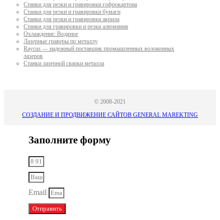
Станки для резки и гравировки гофрокартона
Станки для резки и гравировки бумаги
Станки для резки и гравировки акрила
Станки для гравировки и резки алюминия
Охлаждение: Водяное
Лазерные граверы по металлу
Raycus — надежный поставщик промышленных волоконных
лазеров
Cтанки лазерной сварки металла
© 2008-2021
СОЗДАНИЕ И ПРОДВИЖЕНИЕ САЙТОВ GENERAL MAREKTING
Заполните форму
Email
Отправить