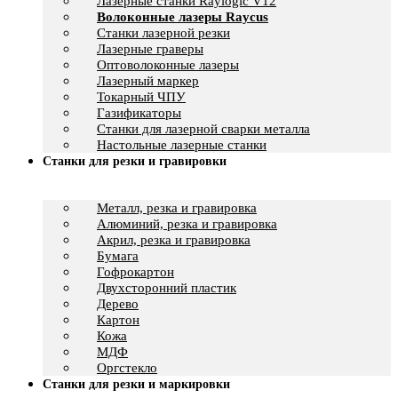
Лазерные станки Raylogic V12
Волоконные лазеры Raycus
Станки лазерной резки
Лазерные граверы
Оптоволоконные лазеры
Лазерный маркер
Токарный ЧПУ
Газификаторы
Cтанки для лазерной сварки металла
Настольные лазерные станки
Станки для резки и гравировки
Металл, резка и гравировка
Алюминий, резка и гравировка
Акрил, резка и гравировка
Бумага
Гофрокартон
Двухсторонний пластик
Дерево
Картон
Кожа
МДФ
Оргстекло
Станки для резки и маркировки