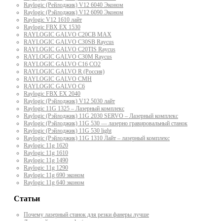
Raylogic (Рейлоджик) V12 6040 Эконом
Raylogic (Рэйлоджик) V12 6090 Эконом
Raylogic V12 1610 лайт
Raylogic FBX EX 1530
RAYLOGIC GALVO С20CB MAX
RAYLOGIC GALVO С30SB Raycus
RAYLOGIC GALVO C20TIS Raycus
RAYLOGIC GALVO С30M Raycus
RAYLOGIC GALVO С16 CO2
RAYLOGIC GALVO R (Россия)
RAYLOGIC GALVO CMH
RAYLOGIC GALVO С6
Raylogic FBX EX 2040
Raylogic (Рэйлоджик) V12 5030 лайт
Raylogic 11G 1325 – Лазерный комплекс
Raylogic (Рэйлоджик) 11G 2030 SERVO – Лазерный комплекс
Raylogic (Рэйлоджик) 11G 530 — лазерно гравировальный станок
Raylogic (Рэйлоджик) 11G 530 light
Raylogic (Рэйлоджик) 11G 1310 Лайт – лазерный комплекс
Raylogic 11g 1620
Raylogic 11g 1610
Raylogic 11g 1490
Raylogic 11g 1290
Raylogic 11g 690 эконом
Raylogic 11g 640 эконом
Статьи
Почему лазерный станок для резки фанеры лучше