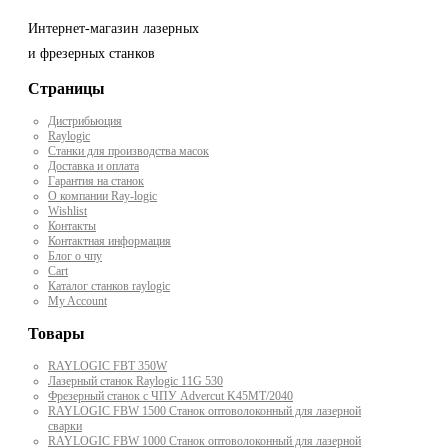
Интернет-магазин лазерных
и фрезерных станков
Страницы
Дистрибьюция
Raylogic
Станки для производства масок
Доставка и оплата
Гарантия на станок
О компании Ray-logic
Wishlist
Контакты
Контактная информация
Блог о чпу
Cart
Каталог станков raylogic
My Account
Товары
RAYLOGIC FBT 350W
Лазерный станок Raylogic 11G 530
Фрезерный станок с ЧПУ Advercut K45MT/2040
RAYLOGIC FBW 1500 Станок оптоволоконный для лазерной
сварки
RAYLOGIC FBW 1000 Станок оптоволоконный для лазерной