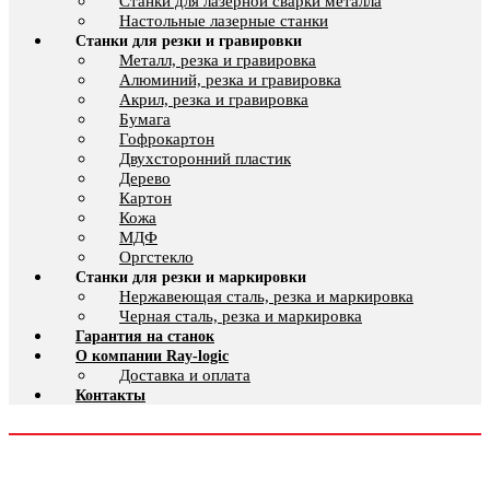
Cтанки для лазерной сварки металла
Настольные лазерные станки
Станки для резки и гравировки
Металл, резка и гравировка
Алюминий, резка и гравировка
Акрил, резка и гравировка
Бумага
Гофрокартон
Двухсторонний пластик
Дерево
Картон
Кожа
МДФ
Оргстекло
Станки для резки и маркировки
Нержавеющая сталь, резка и маркировка
Черная сталь, резка и маркировка
Гарантия на станок
О компании Ray-logic
Доставка и оплата
Контакты