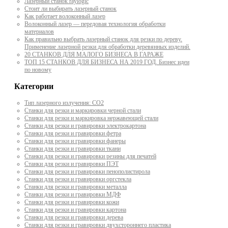
Лазерный станок raylogic
Стоит ли выбирать лазерный станок
Как работает волоконный лазер
Волоконный лазер — передовая технология обработки
материалов
Как правильно выбрать лазерный станок для резки по дереву.
Применение лазерной резки для обработки деревянных изделий.
20 СТАНКОВ ДЛЯ МАЛОГО БИЗНЕСА В ГАРАЖЕ
ТОП 15 СТАНКОВ ДЛЯ БИЗНЕСА НА 2019 ГОД. Бизнес идеи
по новому
Категории
Тип лазерного излучения: СО2
Станки для резки и маркировки черной стали
Станки для резки и маркировка нержавеющей стали
Станки для резки и гравировки электрокартона
Станки для резки и гравировки фетра
Станки для резки и гравировки фанеры
Станки для резки и гравировки ткани
Станки для резки и гравировки резины для печатей
Станки для резки и гравировки ПЭТ
Станки для резки и гравировки пенополистирола
Станки для резки и гравировки оргстекла
Станки для резки и гравировки металла
Станки для резки и гравировки МДФ
Станки для резки и гравировки кожи
Станки для резки и гравировки картона
Станки для резки и гравировки дерева
Станки для резки и гравировки двухстороннего пластика