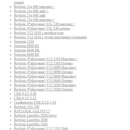
сварки
Raylogic 11g 690 максима +
Raylogic 11g 690 лайт +
Raylogic 11g 640 лайт
Raylogic 11g 640 максима +
Raylogic (Рэйлоджик) 11G 530 максима +
Raylogic (Рэйлоджик) 11G 530 оптима
Raylogic V12 1610 с автофокусом
Raylogic V12 1610 с двумя режущими головками
Supreme 1310
Supreme 6090 RS
Supreme 6040 ML
Supreme 6040 RS
Raylogic (Рэйлоджик) V12 1310 Максима +
Raylogic (Рэйлоджик) V12 1310 Оптима
Raylogic (Рэйлоджик) V12 6090 Максима+
Raylogic (Рэйлоджик) V12 6090 Оптима
Raylogic (Рейлоджик) V12 6040 Максима+
Raylogic (Рейлоджик) V12 6040 Оптима
Raylogic (Рэйлоджик) V12 5030 Максима+
Raylogic (Рэйлоджик) V12 5030 Оптима
ГХК-0,2/2,3-30
ГХК-0,2/2,3-25
Газификатор ГХК-0,2/2,3-10
Raylogic 11G 530
RAYLOGIC GALVO С7
Raylogic Laserflex 2030 Servo
Raylogic Laserflex 2030
Raylogic Laserflex 1620
Raylogic (Рэйлоджик) V12 1310 Лайт