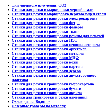
Тип лазерного излучения: СО2
Станки для резки и маркировки черной стали
Станки для резки и маркировка нержавеющей стали
Станки для резки и гравировки электрокартона
Станки для резки и гравировки фетра
Станки для резки и гравировки фанеры
Станки для резки и гравировки ткани
Станки для резки и гравировки резины для печатей
Станки для резки и гравировки ПЭТ
Станки для резки и гравировки пенополистирола
Станки для резки и гравировки оргстекла
Станки для резки и гравировки металла
Станки для резки и гравировки МДФ
Станки для резки и гравировки кожи
Станки для резки и гравировки картона
Станки для резки и гравировки дерева
Станки для резки и гравировки двухстороннего
пластика
Станки для резки и гравировки гофрокартона
Станки для резки и гравировки бумаги
Станки для резки и гравировки акрила
Станки для гравировки и резки алюминия
Охлаждение: Водяное
Лазерные граверы по металлу