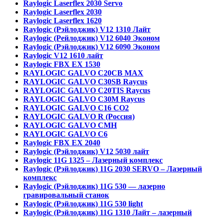
Raylogic Laserflex 2030 Servo
Raylogic Laserflex 2030
Raylogic Laserflex 1620
Raylogic (Рэйлоджик) V12 1310 Лайт
Raylogic (Рейлоджик) V12 6040 Эконом
Raylogic (Рэйлоджик) V12 6090 Эконом
Raylogic V12 1610 лайт
Raylogic FBX EX 1530
RAYLOGIC GALVO С20CB MAX
RAYLOGIC GALVO С30SB Raycus
RAYLOGIC GALVO C20TIS Raycus
RAYLOGIC GALVO С30M Raycus
RAYLOGIC GALVO С16 CO2
RAYLOGIC GALVO R (Россия)
RAYLOGIC GALVO CMH
RAYLOGIC GALVO С6
Raylogic FBX EX 2040
Raylogic (Рэйлоджик) V12 5030 лайт
Raylogic 11G 1325 – Лазерный комплекс
Raylogic (Рэйлоджик) 11G 2030 SERVO – Лазерный
комплекс
Raylogic (Рэйлоджик) 11G 530 — лазерно
гравировальный станок
Raylogic (Рэйлоджик) 11G 530 light
Raylogic (Рэйлоджик) 11G 1310 Лайт – лазерный