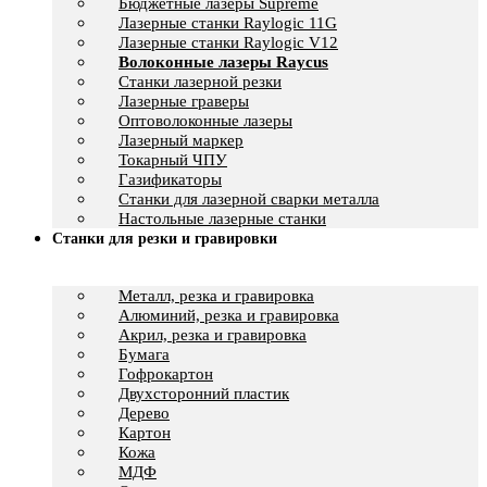
Бюджетные лазеры Supreme
Лазерные станки Raylogic 11G
Лазерные станки Raylogic V12
Волоконные лазеры Raycus
Станки лазерной резки
Лазерные граверы
Оптоволоконные лазеры
Лазерный маркер
Токарный ЧПУ
Газификаторы
Cтанки для лазерной сварки металла
Настольные лазерные станки
Станки для резки и гравировки
Металл, резка и гравировка
Алюминий, резка и гравировка
Акрил, резка и гравировка
Бумага
Гофрокартон
Двухсторонний пластик
Дерево
Картон
Кожа
МДФ