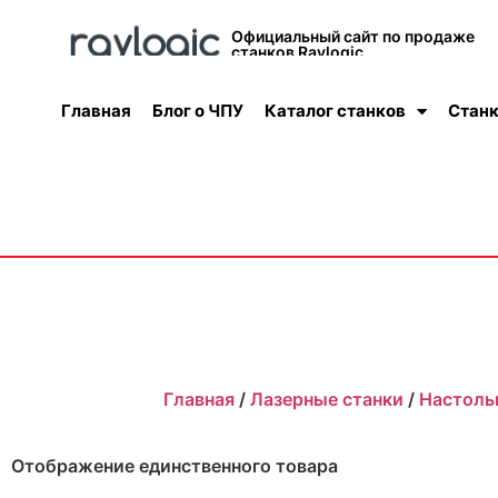
Официальный сайт по продаже
станков Raylogic
Главная
Блог о ЧПУ
Каталог станков
Станк
Главная
/
Лазерные станки
/
Настоль
Отображение единственного товара