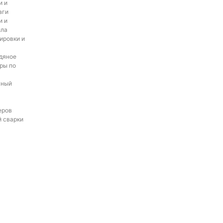
и и
аги
и и
ила
ировки и
дяное
ры по
жный
еров
й сварки