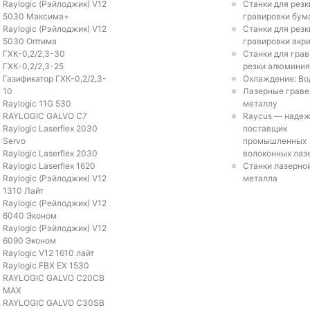
Raylogic (Рэйлоджик) V12
Станки для резк
5030 Максима+
гравировки бум
Raylogic (Рэйлоджик) V12
Станки для резк
5030 Оптима
гравировки акр
ГХК-0,2/2,3-30
Станки для грав
ГХК-0,2/2,3-25
резки алюминия
Газификатор ГХК-0,2/2,3-
Охлаждение: Во
10
Лазерные граве
Raylogic 11G 530
металлу
RAYLOGIC GALVO С7
Raycus — наде
Raylogic Laserflex 2030
поставщик
Servo
промышленных
Raylogic Laserflex 2030
волоконных лаз
Raylogic Laserflex 1620
Cтанки лазерно
Raylogic (Рэйлоджик) V12
металла
1310 Лайт
Raylogic (Рейлоджик) V12
6040 Эконом
Raylogic (Рэйлоджик) V12
6090 Эконом
Raylogic V12 1610 лайт
Raylogic FBX EX 1530
RAYLOGIC GALVO С20CB
MAX
RAYLOGIC GALVO С30SB