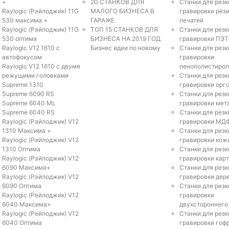
+
20 СТАНКОВ ДЛЯ
Станки для резк
Raylogic (Рэйлоджик) 11G
МАЛОГО БИЗНЕСА В
гравировки рез
530 максима +
ГАРАЖЕ
печатей
Raylogic (Рэйлоджик) 11G
ТОП 15 СТАНКОВ ДЛЯ
Станки для резк
530 оптима
БИЗНЕСА НА 2019 ГОД.
гравировки ПЭТ
Raylogic V12 1610 с
Бизнес идеи по новому
Станки для резк
автофокусом
гравировки
Raylogic V12 1610 с двумя
пенополистирол
режущими головками
Станки для резк
Supreme 1310
гравировки орг
Supreme 6090 RS
Станки для резк
Supreme 6040 ML
гравировки мет
Supreme 6040 RS
Станки для резк
Raylogic (Рэйлоджик) V12
гравировки МД
1310 Максима +
Станки для резк
Raylogic (Рэйлоджик) V12
гравировки кож
1310 Оптима
Станки для резк
Raylogic (Рэйлоджик) V12
гравировки кар
6090 Максима+
Станки для резк
Raylogic (Рэйлоджик) V12
гравировки дер
6090 Оптима
Станки для резк
Raylogic (Рейлоджик) V12
гравировки
6040 Максима+
двухстороннего
Raylogic (Рейлоджик) V12
Станки для резк
6040 Оптима
гравировки гоф