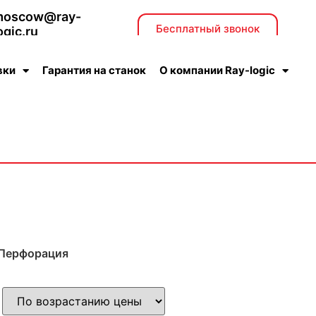
moscow@ray-
Бесплатный звонок
ogic.ru
тдел продаж
вки
Гарантия на станок
О компании Ray-logic
 Перфорация