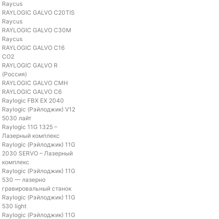
Raycus
RAYLOGIC GALVO C20TIS
Raycus
RAYLOGIC GALVO С30M
Raycus
RAYLOGIC GALVO С16
CO2
RAYLOGIC GALVO R
(Россия)
RAYLOGIC GALVO CMH
RAYLOGIC GALVO С6
Raylogic FBX EX 2040
Raylogic (Рэйлоджик) V12
5030 лайт
Raylogic 11G 1325 –
Лазерный комплекс
Raylogic (Рэйлоджик) 11G
2030 SERVO – Лазерный
комплекс
Raylogic (Рэйлоджик) 11G
530 — лазерно
гравировальный станок
Raylogic (Рэйлоджик) 11G
530 light
Raylogic (Рэйлоджик) 11G