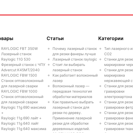
овары
Статьи
Категории
RAYLOGIC FBT 350W
Почему лазерный станок
Тип лазерного и
Лазерный станок
для резки фанеры лучше
СО2
Raylogic 11G 530
Лазерный станок raylogic
Станки для резк
Фрезерный станок с ЧПУ
Стоит ли выбирать
маркировки чер
Advercut K45MT/2040
лазерный станок
Станки для резк
RAYLOGIC FBW 1500
Как работает волоконный
маркировка
Станок оптоволоконный
лазер
нержавеющей с
для лазерной сварки
Волоконный лазер —
Станки для резк
RAYLOGIC FBW 1000
передовая технология
гравировки
Станок оптоволоконный
обработки материалов
электрокартона
для лазерной сварки
Как правильно выбрать
Станки для резк
Raylogic 11g 690 максима
лазерный станок для
гравировки фет
+
резки по дереву.
Станки для резк
Raylogic 11g 690 лайт +
Применение лазерной
гравировки фан
Raylogic 11g 640 лайт
резки для обработки
Станки для резк
Raylogic 11g 640 максима
деревянных изделий.
гравировки тка