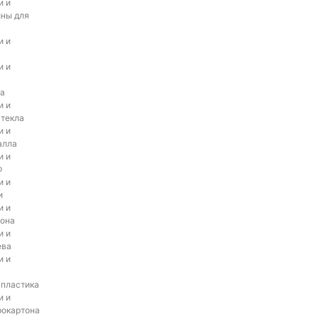
и и
ины для
и и
и и
а
и и
стекла
и и
алла
и и
Ф
и и
и
и и
тона
и и
ева
и и
 пластика
и и
рокартона