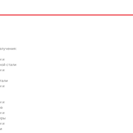
злучения:
и и
ной стали
и и
тали
и и
и и
ра
и и
еры
и и
ни