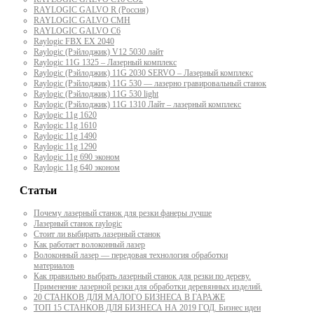
RAYLOGIC GALVO R (Россия)
RAYLOGIC GALVO CMH
RAYLOGIC GALVO С6
Raylogic FBX EX 2040
Raylogic (Рэйлоджик) V12 5030 лайт
Raylogic 11G 1325 – Лазерный комплекс
Raylogic (Рэйлоджик) 11G 2030 SERVO – Лазерный комплекс
Raylogic (Рэйлоджик) 11G 530 — лазерно гравировальный станок
Raylogic (Рэйлоджик) 11G 530 light
Raylogic (Рэйлоджик) 11G 1310 Лайт – лазерный комплекс
Raylogic 11g 1620
Raylogic 11g 1610
Raylogic 11g 1490
Raylogic 11g 1290
Raylogic 11g 690 эконом
Raylogic 11g 640 эконом
Статьи
Почему лазерный станок для резки фанеры лучше
Лазерный станок raylogic
Стоит ли выбирать лазерный станок
Как работает волоконный лазер
Волоконный лазер — передовая технология обработки
материалов
Как правильно выбрать лазерный станок для резки по дереву.
Применение лазерной резки для обработки деревянных изделий.
20 СТАНКОВ ДЛЯ МАЛОГО БИЗНЕСА В ГАРАЖЕ
ТОП 15 СТАНКОВ ДЛЯ БИЗНЕСА НА 2019 ГОД. Бизнес идеи