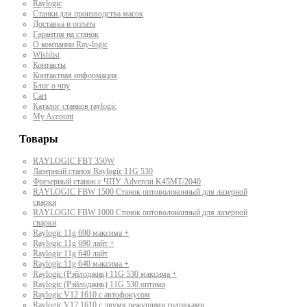
Raylogic
Станки для производства масок
Доставка и оплата
Гарантия на станок
О компании Ray-logic
Wishlist
Контакты
Контактная информация
Блог о чпу
Cart
Каталог станков raylogic
My Account
Товары
RAYLOGIC FBT 350W
Лазерный станок Raylogic 11G 530
Фрезерный станок с ЧПУ Advercut K45MT/2040
RAYLOGIC FBW 1500 Станок оптоволоконный для лазерной
сварки
RAYLOGIC FBW 1000 Станок оптоволоконный для лазерной
сварки
Raylogic 11g 690 максима +
Raylogic 11g 690 лайт +
Raylogic 11g 640 лайт
Raylogic 11g 640 максима +
Raylogic (Рэйлоджик) 11G 530 максима +
Raylogic (Рэйлоджик) 11G 530 оптима
Raylogic V12 1610 с автофокусом
Raylogic V12 1610 с двумя режущими головками