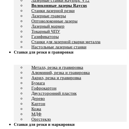
Лазерные станки Raylogic V12
Волоконные лазеры Raycus
Станки лазерной резки
Лазерные граверы
Оптоволоконные лазеры
Лазерный маркер
Токарный ЧПУ
Газификаторы
Cтанки для лазерной сварки металла
Настольные лазерные станки
Станки для резки и гравировки
Металл, резка и гравировка
Алюминий, резка и гравировка
Акрил, резка и гравировка
Бумага
Гофрокартон
Двухсторонний пластик
Дерево
Картон
Кожа
МДФ
Оргстекло
Станки для резки и маркировки