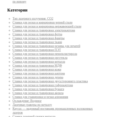
по новому
Категории
Тип лазерного излучения: СО2
Станки для резки и маркировки черной стали
Станки для резки и маркировка нержавеющей стали
Станки для резки и гравировки электрокартона
Станки для резки и гравировки фетра
Станки для резки и гравировки фанеры
Станки для резки и гравировки ткани
Станки для резки и гравировки резины для печатей
Станки для резки и гравировки ПЭТ
Станки для резки и гравировки пенополистирола
Станки для резки и гравировки оргстекла
Станки для резки и гравировки металла
Станки для резки и гравировки МДФ
Станки для резки и гравировки кожи
Станки для резки и гравировки картона
Станки для резки и гравировки дерева
Станки для резки и гравировки двухстороннего пластика
Станки для резки и гравировки гофрокартона
Станки для резки и гравировки бумаги
Станки для резки и гравировки акрила
Станки для гравировки и резки алюминия
Охлаждение: Водяное
Лазерные граверы по металлу
Raycus — надежный поставщик промышленных волоконных
лазеров
Cтанки лазерной сварки металла