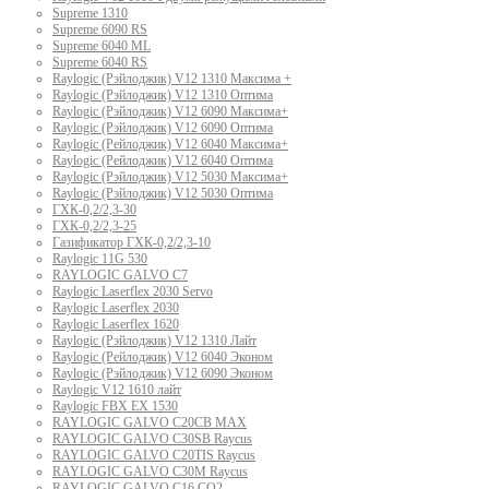
Supreme 1310
Supreme 6090 RS
Supreme 6040 ML
Supreme 6040 RS
Raylogic (Рэйлоджик) V12 1310 Максима +
Raylogic (Рэйлоджик) V12 1310 Оптима
Raylogic (Рэйлоджик) V12 6090 Максима+
Raylogic (Рэйлоджик) V12 6090 Оптима
Raylogic (Рейлоджик) V12 6040 Максима+
Raylogic (Рейлоджик) V12 6040 Оптима
Raylogic (Рэйлоджик) V12 5030 Максима+
Raylogic (Рэйлоджик) V12 5030 Оптима
ГХК-0,2/2,3-30
ГХК-0,2/2,3-25
Газификатор ГХК-0,2/2,3-10
Raylogic 11G 530
RAYLOGIC GALVO С7
Raylogic Laserflex 2030 Servo
Raylogic Laserflex 2030
Raylogic Laserflex 1620
Raylogic (Рэйлоджик) V12 1310 Лайт
Raylogic (Рейлоджик) V12 6040 Эконом
Raylogic (Рэйлоджик) V12 6090 Эконом
Raylogic V12 1610 лайт
Raylogic FBX EX 1530
RAYLOGIC GALVO С20CB MAX
RAYLOGIC GALVO С30SB Raycus
RAYLOGIC GALVO C20TIS Raycus
RAYLOGIC GALVO С30M Raycus
RAYLOGIC GALVO С16 CO2