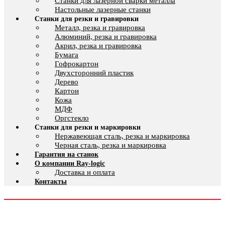
Cтанки для лазерной сварки металла
Настольные лазерные станки
Станки для резки и гравировки
Металл, резка и гравировка
Алюминий, резка и гравировка
Акрил, резка и гравировка
Бумага
Гофрокартон
Двухсторонний пластик
Дерево
Картон
Кожа
МДФ
Оргстекло
Станки для резки и маркировки
Нержавеющая сталь, резка и маркировка
Черная сталь, резка и маркировка
Гарантия на станок
О компании Ray-logic
Доставка и оплата
Контакты