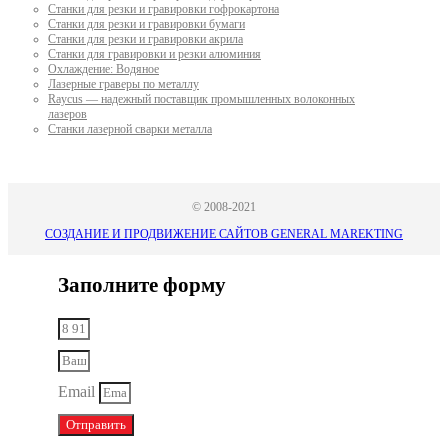
Станки для резки и гравировки гофрокартона
Станки для резки и гравировки бумаги
Станки для резки и гравировки акрила
Станки для гравировки и резки алюминия
Охлаждение: Водяное
Лазерные граверы по металлу
Raycus — надежный поставщик промышленных волоконных
лазеров
Cтанки лазерной сварки металла
© 2008-2021
СОЗДАНИЕ И ПРОДВИЖЕНИЕ САЙТОВ GENERAL MAREKTING
Заполните форму
Email
Отправить