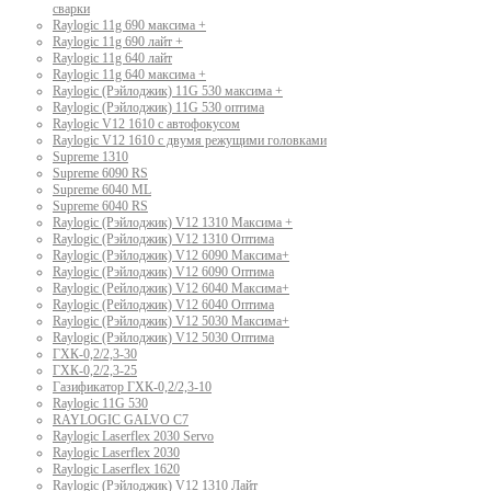
сварки
Raylogic 11g 690 максима +
Raylogic 11g 690 лайт +
Raylogic 11g 640 лайт
Raylogic 11g 640 максима +
Raylogic (Рэйлоджик) 11G 530 максима +
Raylogic (Рэйлоджик) 11G 530 оптима
Raylogic V12 1610 с автофокусом
Raylogic V12 1610 с двумя режущими головками
Supreme 1310
Supreme 6090 RS
Supreme 6040 ML
Supreme 6040 RS
Raylogic (Рэйлоджик) V12 1310 Максима +
Raylogic (Рэйлоджик) V12 1310 Оптима
Raylogic (Рэйлоджик) V12 6090 Максима+
Raylogic (Рэйлоджик) V12 6090 Оптима
Raylogic (Рейлоджик) V12 6040 Максима+
Raylogic (Рейлоджик) V12 6040 Оптима
Raylogic (Рэйлоджик) V12 5030 Максима+
Raylogic (Рэйлоджик) V12 5030 Оптима
ГХК-0,2/2,3-30
ГХК-0,2/2,3-25
Газификатор ГХК-0,2/2,3-10
Raylogic 11G 530
RAYLOGIC GALVO С7
Raylogic Laserflex 2030 Servo
Raylogic Laserflex 2030
Raylogic Laserflex 1620
Raylogic (Рэйлоджик) V12 1310 Лайт