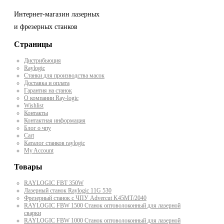
Интернет-магазин лазерных
и фрезерных станков
Страницы
Дистрибьюция
Raylogic
Станки для производства масок
Доставка и оплата
Гарантия на станок
О компании Ray-logic
Wishlist
Контакты
Контактная информация
Блог о чпу
Cart
Каталог станков raylogic
My Account
Товары
RAYLOGIC FBT 350W
Лазерный станок Raylogic 11G 530
Фрезерный станок с ЧПУ Advercut K45MT/2040
RAYLOGIC FBW 1500 Станок оптоволоконный для лазерной
сварки
RAYLOGIC FBW 1000 Станок оптоволоконный для лазерной