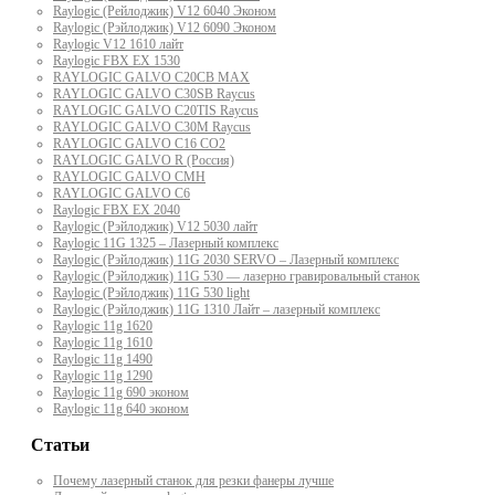
Raylogic (Рейлоджик) V12 6040 Эконом
Raylogic (Рэйлоджик) V12 6090 Эконом
Raylogic V12 1610 лайт
Raylogic FBX EX 1530
RAYLOGIC GALVO С20CB MAX
RAYLOGIC GALVO С30SB Raycus
RAYLOGIC GALVO C20TIS Raycus
RAYLOGIC GALVO С30M Raycus
RAYLOGIC GALVO С16 CO2
RAYLOGIC GALVO R (Россия)
RAYLOGIC GALVO CMH
RAYLOGIC GALVO С6
Raylogic FBX EX 2040
Raylogic (Рэйлоджик) V12 5030 лайт
Raylogic 11G 1325 – Лазерный комплекс
Raylogic (Рэйлоджик) 11G 2030 SERVO – Лазерный комплекс
Raylogic (Рэйлоджик) 11G 530 — лазерно гравировальный станок
Raylogic (Рэйлоджик) 11G 530 light
Raylogic (Рэйлоджик) 11G 1310 Лайт – лазерный комплекс
Raylogic 11g 1620
Raylogic 11g 1610
Raylogic 11g 1490
Raylogic 11g 1290
Raylogic 11g 690 эконом
Raylogic 11g 640 эконом
Статьи
Почему лазерный станок для резки фанеры лучше