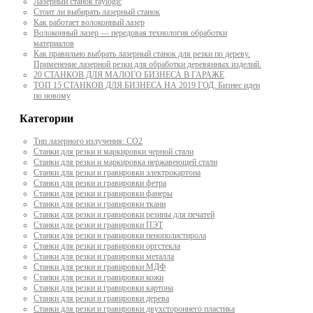
Лазерный станок raylogic
Стоит ли выбирать лазерный станок
Как работает волоконный лазер
Волоконный лазер — передовая технология обработки
материалов
Как правильно выбрать лазерный станок для резки по дереву.
Применение лазерной резки для обработки деревянных изделий.
20 СТАНКОВ ДЛЯ МАЛОГО БИЗНЕСА В ГАРАЖЕ
ТОП 15 СТАНКОВ ДЛЯ БИЗНЕСА НА 2019 ГОД. Бизнес идеи
по новому
Категории
Тип лазерного излучения: СО2
Станки для резки и маркировки черной стали
Станки для резки и маркировка нержавеющей стали
Станки для резки и гравировки электрокартона
Станки для резки и гравировки фетра
Станки для резки и гравировки фанеры
Станки для резки и гравировки ткани
Станки для резки и гравировки резины для печатей
Станки для резки и гравировки ПЭТ
Станки для резки и гравировки пенополистирола
Станки для резки и гравировки оргстекла
Станки для резки и гравировки металла
Станки для резки и гравировки МДФ
Станки для резки и гравировки кожи
Станки для резки и гравировки картона
Станки для резки и гравировки дерева
Станки для резки и гравировки двухстороннего пластика