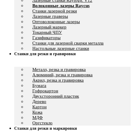
Лазерные станки Raylogic V12
Волоконные лазеры Raycus
Станки лазерной резки
Лазерные граверы
Оптоволоконные лазеры
Лазерный маркер
Токарный ЧПУ
Газификаторы
Cтанки для лазерной сварки металла
Настольные лазерные станки
Станки для резки и гравировки
Металл, резка и гравировка
Алюминий, резка и гравировка
Акрил, резка и гравировка
Бумага
Гофрокартон
Двухсторонний пластик
Дерево
Картон
Кожа
МДФ
Оргстекло
Станки для резки и маркировки