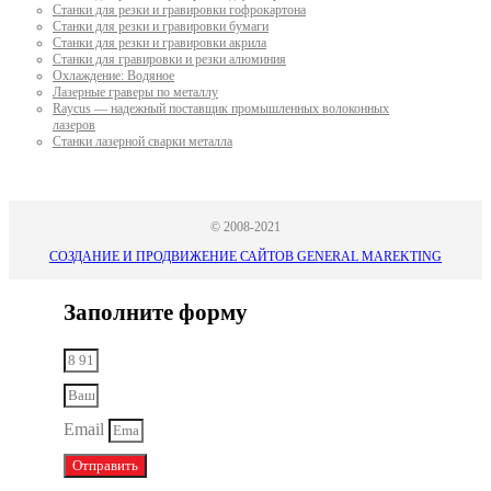
Станки для резки и гравировки гофрокартона
Станки для резки и гравировки бумаги
Станки для резки и гравировки акрила
Станки для гравировки и резки алюминия
Охлаждение: Водяное
Лазерные граверы по металлу
Raycus — надежный поставщик промышленных волоконных
лазеров
Cтанки лазерной сварки металла
© 2008-2021
СОЗДАНИЕ И ПРОДВИЖЕНИЕ САЙТОВ GENERAL MAREKTING
Заполните форму
Email
Отправить