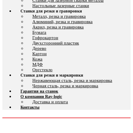
Cтанки для лазерной сварки металла
Настольные лазерные станки
Станки для резки и гравировки
Металл, резка и гравировка
Алюминий, резка и гравировка
Акрил, резка и гравировка
Бумага
Гофрокартон
Двухсторонний пластик
Дерево
Картон
Кожа
МДФ
Оргстекло
Станки для резки и маркировки
Нержавеющая сталь, резка и маркировка
Черная сталь, резка и маркировка
Гарантия на станок
О компании Ray-logic
Доставка и оплата
Контакты