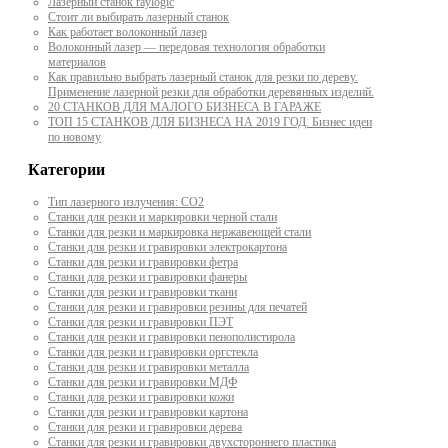
Лазерный станок raylogic
Стоит ли выбирать лазерный станок
Как работает волоконный лазер
Волоконный лазер — передовая технология обработки
материалов
Как правильно выбрать лазерный станок для резки по дереву.
Применение лазерной резки для обработки деревянных изделий.
20 СТАНКОВ ДЛЯ МАЛОГО БИЗНЕСА В ГАРАЖЕ
ТОП 15 СТАНКОВ ДЛЯ БИЗНЕСА НА 2019 ГОД. Бизнес идеи
по новому
Категории
Тип лазерного излучения: СО2
Станки для резки и маркировки черной стали
Станки для резки и маркировка нержавеющей стали
Станки для резки и гравировки электрокартона
Станки для резки и гравировки фетра
Станки для резки и гравировки фанеры
Станки для резки и гравировки ткани
Станки для резки и гравировки резины для печатей
Станки для резки и гравировки ПЭТ
Станки для резки и гравировки пенополистирола
Станки для резки и гравировки оргстекла
Станки для резки и гравировки металла
Станки для резки и гравировки МДФ
Станки для резки и гравировки кожи
Станки для резки и гравировки картона
Станки для резки и гравировки дерева
Станки для резки и гравировки двухстороннего пластика