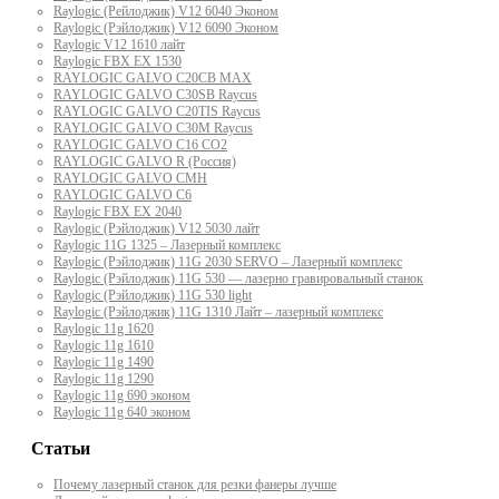
Raylogic (Рейлоджик) V12 6040 Эконом
Raylogic (Рэйлоджик) V12 6090 Эконом
Raylogic V12 1610 лайт
Raylogic FBX EX 1530
RAYLOGIC GALVO С20CB MAX
RAYLOGIC GALVO С30SB Raycus
RAYLOGIC GALVO C20TIS Raycus
RAYLOGIC GALVO С30M Raycus
RAYLOGIC GALVO С16 CO2
RAYLOGIC GALVO R (Россия)
RAYLOGIC GALVO CMH
RAYLOGIC GALVO С6
Raylogic FBX EX 2040
Raylogic (Рэйлоджик) V12 5030 лайт
Raylogic 11G 1325 – Лазерный комплекс
Raylogic (Рэйлоджик) 11G 2030 SERVO – Лазерный комплекс
Raylogic (Рэйлоджик) 11G 530 — лазерно гравировальный станок
Raylogic (Рэйлоджик) 11G 530 light
Raylogic (Рэйлоджик) 11G 1310 Лайт – лазерный комплекс
Raylogic 11g 1620
Raylogic 11g 1610
Raylogic 11g 1490
Raylogic 11g 1290
Raylogic 11g 690 эконом
Raylogic 11g 640 эконом
Статьи
Почему лазерный станок для резки фанеры лучше