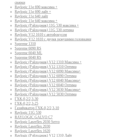
сварки
Raylogic 11g 690 максима +
Raylogic 11g 690 лайт +
Raylogic 11g 640 лайт
Raylogic 11g 640 максима +
Raylogic (Рэйлоджик) 11G 530 максима +
Raylogic (Рэйлоджик) 11G 530 оптима
Raylogic V12 1610 с автофокусом
Raylogic V12 1610 с двумя режущими головками
Supreme 1310
Supreme 6090 RS
Supreme 6040 ML
Supreme 6040 RS
Raylogic (Рэйлоджик) V12 1310 Максима +
Raylogic (Рэйлоджик) V12 1310 Оптима
Raylogic (Рэйлоджик) V12 6090 Максима+
Raylogic (Рэйлоджик) V12 6090 Оптима
Raylogic (Рейлоджик) V12 6040 Максима+
Raylogic (Рейлоджик) V12 6040 Оптима
Raylogic (Рэйлоджик) V12 5030 Максима+
Raylogic (Рэйлоджик) V12 5030 Оптима
ГХК-0,2/2,3-30
ГХК-0,2/2,3-25
Газификатор ГХК-0,2/2,3-10
Raylogic 11G 530
RAYLOGIC GALVO С7
Raylogic Laserflex 2030 Servo
Raylogic Laserflex 2030
Raylogic Laserflex 1620
Raylogic (Рэйлоджик) V12 1310 Лайт