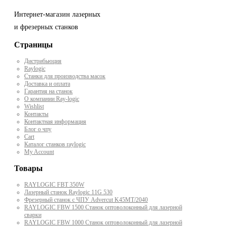
Интернет-магазин лазерных
и фрезерных станков
Страницы
Дистрибьюция
Raylogic
Станки для производства масок
Доставка и оплата
Гарантия на станок
О компании Ray-logic
Wishlist
Контакты
Контактная информация
Блог о чпу
Cart
Каталог станков raylogic
My Account
Товары
RAYLOGIC FBT 350W
Лазерный станок Raylogic 11G 530
Фрезерный станок с ЧПУ Advercut K45MT/2040
RAYLOGIC FBW 1500 Станок оптоволоконный для лазерной
сварки
RAYLOGIC FBW 1000 Станок оптоволоконный для лазерной