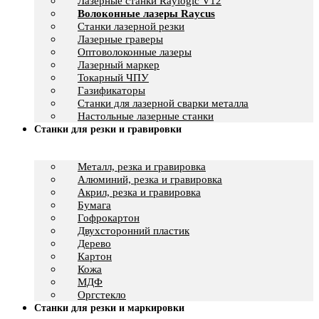
Лазерные станки Raylogic V12
Волоконные лазеры Raycus
Станки лазерной резки
Лазерные граверы
Оптоволоконные лазеры
Лазерный маркер
Токарный ЧПУ
Газификаторы
Cтанки для лазерной сварки металла
Настольные лазерные станки
Станки для резки и гравировки
Металл, резка и гравировка
Алюминий, резка и гравировка
Акрил, резка и гравировка
Бумага
Гофрокартон
Двухсторонний пластик
Дерево
Картон
Кожа
МДФ
Оргстекло
Станки для резки и маркировки