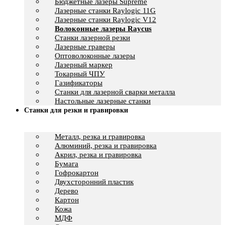
Бюджетные лазеры Supreme
Лазерные станки Raylogic 11G
Лазерные станки Raylogic V12
Волоконные лазеры Raycus
Станки лазерной резки
Лазерные граверы
Оптоволоконные лазеры
Лазерный маркер
Токарный ЧПУ
Газификаторы
Cтанки для лазерной сварки металла
Настольные лазерные станки
Станки для резки и гравировки
Металл, резка и гравировка
Алюминий, резка и гравировка
Акрил, резка и гравировка
Бумага
Гофрокартон
Двухсторонний пластик
Дерево
Картон
Кожа
МДФ