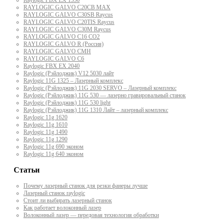
RAYLOGIC GALVO С20CB MAX
RAYLOGIC GALVO С30SB Raycus
RAYLOGIC GALVO C20TIS Raycus
RAYLOGIC GALVO С30M Raycus
RAYLOGIC GALVO С16 CO2
RAYLOGIC GALVO R (Россия)
RAYLOGIC GALVO CMH
RAYLOGIC GALVO С6
Raylogic FBX EX 2040
Raylogic (Рэйлоджик) V12 5030 лайт
Raylogic 11G 1325 – Лазерный комплекс
Raylogic (Рэйлоджик) 11G 2030 SERVO – Лазерный комплекс
Raylogic (Рэйлоджик) 11G 530 — лазерно гравировальный станок
Raylogic (Рэйлоджик) 11G 530 light
Raylogic (Рэйлоджик) 11G 1310 Лайт – лазерный комплекс
Raylogic 11g 1620
Raylogic 11g 1610
Raylogic 11g 1490
Raylogic 11g 1290
Raylogic 11g 690 эконом
Raylogic 11g 640 эконом
Статьи
Почему лазерный станок для резки фанеры лучше
Лазерный станок raylogic
Стоит ли выбирать лазерный станок
Как работает волоконный лазер
Волоконный лазер — передовая технология обработки