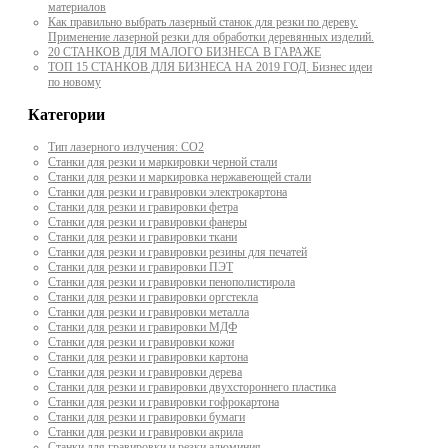
материалов
Как правильно выбрать лазерный станок для резки по дереву.
Применение лазерной резки для обработки деревянных изделий.
20 СТАНКОВ ДЛЯ МАЛОГО БИЗНЕСА В ГАРАЖЕ
ТОП 15 СТАНКОВ ДЛЯ БИЗНЕСА НА 2019 ГОД. Бизнес идеи
по новому
Категории
Тип лазерного излучения: СО2
Станки для резки и маркировки черной стали
Станки для резки и маркировка нержавеющей стали
Станки для резки и гравировки электрокартона
Станки для резки и гравировки фетра
Станки для резки и гравировки фанеры
Станки для резки и гравировки ткани
Станки для резки и гравировки резины для печатей
Станки для резки и гравировки ПЭТ
Станки для резки и гравировки пенополистирола
Станки для резки и гравировки оргстекла
Станки для резки и гравировки металла
Станки для резки и гравировки МДФ
Станки для резки и гравировки кожи
Станки для резки и гравировки картона
Станки для резки и гравировки дерева
Станки для резки и гравировки двухстороннего пластика
Станки для резки и гравировки гофрокартона
Станки для резки и гравировки бумаги
Станки для резки и гравировки акрила
Станки для гравировки и резки алюминия