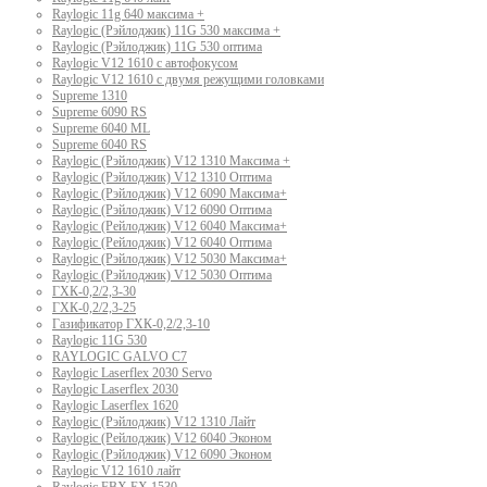
Raylogic 11g 640 максима +
Raylogic (Рэйлоджик) 11G 530 максима +
Raylogic (Рэйлоджик) 11G 530 оптима
Raylogic V12 1610 с автофокусом
Raylogic V12 1610 с двумя режущими головками
Supreme 1310
Supreme 6090 RS
Supreme 6040 ML
Supreme 6040 RS
Raylogic (Рэйлоджик) V12 1310 Максима +
Raylogic (Рэйлоджик) V12 1310 Оптима
Raylogic (Рэйлоджик) V12 6090 Максима+
Raylogic (Рэйлоджик) V12 6090 Оптима
Raylogic (Рейлоджик) V12 6040 Максима+
Raylogic (Рейлоджик) V12 6040 Оптима
Raylogic (Рэйлоджик) V12 5030 Максима+
Raylogic (Рэйлоджик) V12 5030 Оптима
ГХК-0,2/2,3-30
ГХК-0,2/2,3-25
Газификатор ГХК-0,2/2,3-10
Raylogic 11G 530
RAYLOGIC GALVO С7
Raylogic Laserflex 2030 Servo
Raylogic Laserflex 2030
Raylogic Laserflex 1620
Raylogic (Рэйлоджик) V12 1310 Лайт
Raylogic (Рейлоджик) V12 6040 Эконом
Raylogic (Рэйлоджик) V12 6090 Эконом
Raylogic V12 1610 лайт
Raylogic FBX EX 1530