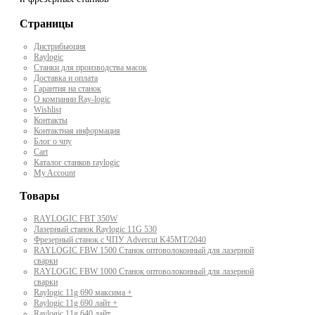
Страницы
Дистрибьюция
Raylogic
Станки для производства масок
Доставка и оплата
Гарантия на станок
О компании Ray-logic
Wishlist
Контакты
Контактная информация
Блог о чпу
Cart
Каталог станков raylogic
My Account
Товары
RAYLOGIC FBT 350W
Лазерный станок Raylogic 11G 530
Фрезерный станок с ЧПУ Advercut K45MT/2040
RAYLOGIC FBW 1500 Станок оптоволоконный для лазерной
сварки
RAYLOGIC FBW 1000 Станок оптоволоконный для лазерной
сварки
Raylogic 11g 690 максима +
Raylogic 11g 690 лайт +
Raylogic 11g 640 лайт