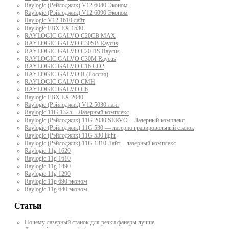
Raylogic (Рейлоджик) V12 6040 Эконом
Raylogic (Рэйлоджик) V12 6090 Эконом
Raylogic V12 1610 лайт
Raylogic FBX EX 1530
RAYLOGIC GALVO С20CB MAX
RAYLOGIC GALVO С30SB Raycus
RAYLOGIC GALVO C20TIS Raycus
RAYLOGIC GALVO С30M Raycus
RAYLOGIC GALVO С16 CO2
RAYLOGIC GALVO R (Россия)
RAYLOGIC GALVO CMH
RAYLOGIC GALVO С6
Raylogic FBX EX 2040
Raylogic (Рэйлоджик) V12 5030 лайт
Raylogic 11G 1325 – Лазерный комплекс
Raylogic (Рэйлоджик) 11G 2030 SERVO – Лазерный комплекс
Raylogic (Рэйлоджик) 11G 530 — лазерно гравировальный станок
Raylogic (Рэйлоджик) 11G 530 light
Raylogic (Рэйлоджик) 11G 1310 Лайт – лазерный комплекс
Raylogic 11g 1620
Raylogic 11g 1610
Raylogic 11g 1490
Raylogic 11g 1290
Raylogic 11g 690 эконом
Raylogic 11g 640 эконом
Статьи
Почему лазерный станок для резки фанеры лучше