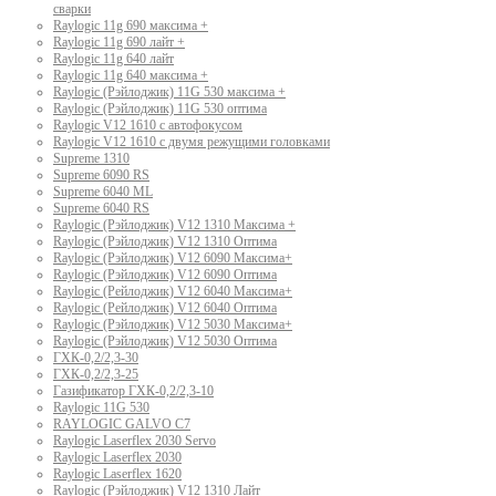
сварки
Raylogic 11g 690 максима +
Raylogic 11g 690 лайт +
Raylogic 11g 640 лайт
Raylogic 11g 640 максима +
Raylogic (Рэйлоджик) 11G 530 максима +
Raylogic (Рэйлоджик) 11G 530 оптима
Raylogic V12 1610 с автофокусом
Raylogic V12 1610 с двумя режущими головками
Supreme 1310
Supreme 6090 RS
Supreme 6040 ML
Supreme 6040 RS
Raylogic (Рэйлоджик) V12 1310 Максима +
Raylogic (Рэйлоджик) V12 1310 Оптима
Raylogic (Рэйлоджик) V12 6090 Максима+
Raylogic (Рэйлоджик) V12 6090 Оптима
Raylogic (Рейлоджик) V12 6040 Максима+
Raylogic (Рейлоджик) V12 6040 Оптима
Raylogic (Рэйлоджик) V12 5030 Максима+
Raylogic (Рэйлоджик) V12 5030 Оптима
ГХК-0,2/2,3-30
ГХК-0,2/2,3-25
Газификатор ГХК-0,2/2,3-10
Raylogic 11G 530
RAYLOGIC GALVO С7
Raylogic Laserflex 2030 Servo
Raylogic Laserflex 2030
Raylogic Laserflex 1620
Raylogic (Рэйлоджик) V12 1310 Лайт