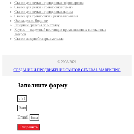
Станки для резки и гравировки гофрокартона
Станки для резки и гравировки бумаги
Станки для резки и гравировки акрила
Станки для гравировки и резки алюминия
Охлаждение: Водяное
Лазерные граверы по металлу
Raycus — надежный поставщик промышленных волоконных
лазеров
Cтанки лазерной сварки металла
© 2008-2021
СОЗДАНИЕ И ПРОДВИЖЕНИЕ САЙТОВ GENERAL MAREKTING
Заполните форму
Email
Отправить