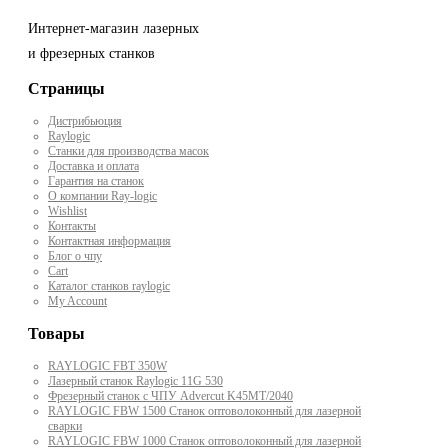
Интернет-магазин лазерных
и фрезерных станков
Страницы
Дистрибьюция
Raylogic
Станки для производства масок
Доставка и оплата
Гарантия на станок
О компании Ray-logic
Wishlist
Контакты
Контактная информация
Блог о чпу
Cart
Каталог станков raylogic
My Account
Товары
RAYLOGIC FBT 350W
Лазерный станок Raylogic 11G 530
Фрезерный станок с ЧПУ Advercut K45MT/2040
RAYLOGIC FBW 1500 Станок оптоволоконный для лазерной
сварки
RAYLOGIC FBW 1000 Станок оптоволоконный для лазерной