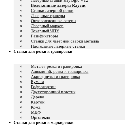
Лазерные станки Raylogic V12
Волоконные лазеры Raycus
Станки лазерной резки
Лазерные граверы
Оптоволоконные лазеры
Лазерный маркер
Токарный ЧПУ
Газификаторы
Cтанки для лазерной сварки металла
Настольные лазерные станки
Станки для резки и гравировки
Металл, резка и гравировка
Алюминий, резка и гравировка
Акрил, резка и гравировка
Бумага
Гофрокартон
Двухсторонний пластик
Дерево
Картон
Кожа
МДФ
Оргстекло
Станки для резки и маркировки