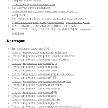
Лазерный станок raylogic
Стоит ли выбирать лазерный станок
Как работает волоконный лазер
Волоконный лазер — передовая технология обработки
материалов
Как правильно выбрать лазерный станок для резки по дереву.
Применение лазерной резки для обработки деревянных изделий.
20 СТАНКОВ ДЛЯ МАЛОГО БИЗНЕСА В ГАРАЖЕ
ТОП 15 СТАНКОВ ДЛЯ БИЗНЕСА НА 2019 ГОД. Бизнес идеи
по новому
Категории
Тип лазерного излучения: СО2
Станки для резки и маркировки черной стали
Станки для резки и маркировка нержавеющей стали
Станки для резки и гравировки электрокартона
Станки для резки и гравировки фетра
Станки для резки и гравировки фанеры
Станки для резки и гравировки ткани
Станки для резки и гравировки резины для печатей
Станки для резки и гравировки ПЭТ
Станки для резки и гравировки пенополистирола
Станки для резки и гравировки оргстекла
Станки для резки и гравировки металла
Станки для резки и гравировки МДФ
Станки для резки и гравировки кожи
Станки для резки и гравировки картона
Станки для резки и гравировки дерева
Станки для резки и гравировки двухстороннего пластика