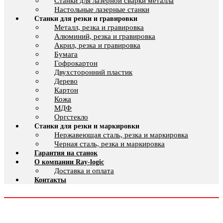
Cтанки для лазерной сварки металла
Настольные лазерные станки
Станки для резки и гравировки
Металл, резка и гравировка
Алюминий, резка и гравировка
Акрил, резка и гравировка
Бумага
Гофрокартон
Двухсторонний пластик
Дерево
Картон
Кожа
МДФ
Оргстекло
Станки для резки и маркировки
Нержавеющая сталь, резка и маркировка
Черная сталь, резка и маркировка
Гарантия на станок
О компании Ray-logic
Доставка и оплата
Контакты