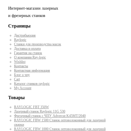
Интернет-магазин лазерных
и фрезерных станков
Страницы
Дистрибьюция
Raylogic
Станки для производства масок
Доставка и оплата
Гарантия на станок
О компании Ray-logic
Wishlist
Контакты
Контактная информация
Блог о чпу
Cart
Каталог станков raylogic
My Account
Товары
RAYLOGIC FBT 350W
Лазерный станок Raylogic 11G 530
Фрезерный станок с ЧПУ Advercut K45MT/2040
RAYLOGIC FBW 1500 Станок оптоволоконный для лазерной
сварки
RAYLOGIC FBW 1000 Станок оптоволоконный для лазерной