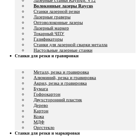
Лазерные станки Raylogic V12
Волоконные лазеры Raycus
Станки лазерной резки
Лазерные граверы
Оптоволоконные лазеры
Лазерный маркер
Токарный ЧПУ
Газификаторы
Cтанки для лазерной сварки металла
Настольные лазерные станки
Станки для резки и гравировки
Металл, резка и гравировка
Алюминий, резка и гравировка
Акрил, резка и гравировка
Бумага
Гофрокартон
Двухсторонний пластик
Дерево
Картон
Кожа
МДФ
Оргстекло
Станки для резки и маркировки