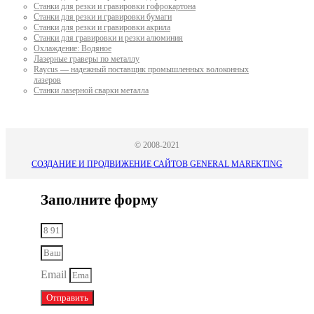
Станки для резки и гравировки гофрокартона
Станки для резки и гравировки бумаги
Станки для резки и гравировки акрила
Станки для гравировки и резки алюминия
Охлаждение: Водяное
Лазерные граверы по металлу
Raycus — надежный поставщик промышленных волоконных
лазеров
Cтанки лазерной сварки металла
© 2008-2021
СОЗДАНИЕ И ПРОДВИЖЕНИЕ САЙТОВ GENERAL MAREKTING
Заполните форму
Email
Отправить