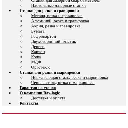
Cтанки для лазерной сварки металла
Настольные лазерные станки
Станки для резки и гравировки
Металл, резка и гравировка
Алюминий, резка и гравировка
Акрил, резка и гравировка
Бумага
Гофрокартон
Двухсторонний пластик
Дерево
Картон
Кожа
МДФ
Оргстекло
Станки для резки и маркировки
Нержавеющая сталь, резка и маркировка
Черная сталь, резка и маркировка
Гарантия на станок
О компании Ray-logic
Доставка и оплата
Контакты