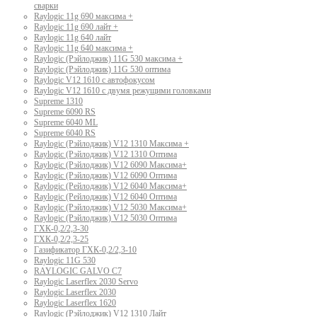
сварки
Raylogic 11g 690 максима +
Raylogic 11g 690 лайт +
Raylogic 11g 640 лайт
Raylogic 11g 640 максима +
Raylogic (Рэйлоджик) 11G 530 максима +
Raylogic (Рэйлоджик) 11G 530 оптима
Raylogic V12 1610 с автофокусом
Raylogic V12 1610 с двумя режущими головками
Supreme 1310
Supreme 6090 RS
Supreme 6040 ML
Supreme 6040 RS
Raylogic (Рэйлоджик) V12 1310 Максима +
Raylogic (Рэйлоджик) V12 1310 Оптима
Raylogic (Рэйлоджик) V12 6090 Максима+
Raylogic (Рэйлоджик) V12 6090 Оптима
Raylogic (Рейлоджик) V12 6040 Максима+
Raylogic (Рейлоджик) V12 6040 Оптима
Raylogic (Рэйлоджик) V12 5030 Максима+
Raylogic (Рэйлоджик) V12 5030 Оптима
ГХК-0,2/2,3-30
ГХК-0,2/2,3-25
Газификатор ГХК-0,2/2,3-10
Raylogic 11G 530
RAYLOGIC GALVO С7
Raylogic Laserflex 2030 Servo
Raylogic Laserflex 2030
Raylogic Laserflex 1620
Raylogic (Рэйлоджик) V12 1310 Лайт