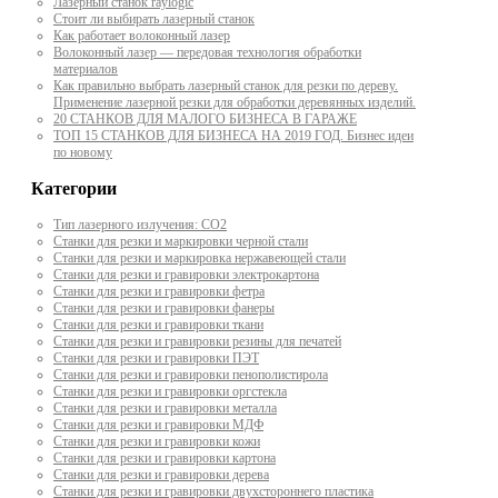
Лазерный станок raylogic
Стоит ли выбирать лазерный станок
Как работает волоконный лазер
Волоконный лазер — передовая технология обработки
материалов
Как правильно выбрать лазерный станок для резки по дереву.
Применение лазерной резки для обработки деревянных изделий.
20 СТАНКОВ ДЛЯ МАЛОГО БИЗНЕСА В ГАРАЖЕ
ТОП 15 СТАНКОВ ДЛЯ БИЗНЕСА НА 2019 ГОД. Бизнес идеи
по новому
Категории
Тип лазерного излучения: СО2
Станки для резки и маркировки черной стали
Станки для резки и маркировка нержавеющей стали
Станки для резки и гравировки электрокартона
Станки для резки и гравировки фетра
Станки для резки и гравировки фанеры
Станки для резки и гравировки ткани
Станки для резки и гравировки резины для печатей
Станки для резки и гравировки ПЭТ
Станки для резки и гравировки пенополистирола
Станки для резки и гравировки оргстекла
Станки для резки и гравировки металла
Станки для резки и гравировки МДФ
Станки для резки и гравировки кожи
Станки для резки и гравировки картона
Станки для резки и гравировки дерева
Станки для резки и гравировки двухстороннего пластика