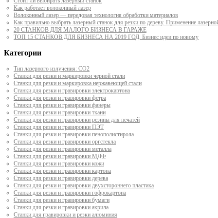
Стоит ли выбирать лазерный станок
Как работает волоконный лазер
Волоконный лазер — передовая технология обработки материалов
Как правильно выбрать лазерный станок для резки по дереву. Применение лазерно
20 СТАНКОВ ДЛЯ МАЛОГО БИЗНЕСА В ГАРАЖЕ
ТОП 15 СТАНКОВ ДЛЯ БИЗНЕСА НА 2019 ГОД. Бизнес идеи по новому
Категории
Тип лазерного излучения: СО2
Станки для резки и маркировки черной стали
Станки для резки и маркировка нержавеющей стали
Станки для резки и гравировки электрокартона
Станки для резки и гравировки фетра
Станки для резки и гравировки фанеры
Станки для резки и гравировки ткани
Станки для резки и гравировки резины для печатей
Станки для резки и гравировки ПЭТ
Станки для резки и гравировки пенополистирола
Станки для резки и гравировки оргстекла
Станки для резки и гравировки металла
Станки для резки и гравировки МДФ
Станки для резки и гравировки кожи
Станки для резки и гравировки картона
Станки для резки и гравировки дерева
Станки для резки и гравировки двухстороннего пластика
Станки для резки и гравировки гофрокартона
Станки для резки и гравировки бумаги
Станки для резки и гравировки акрила
Станки для гравировки и резки алюминия