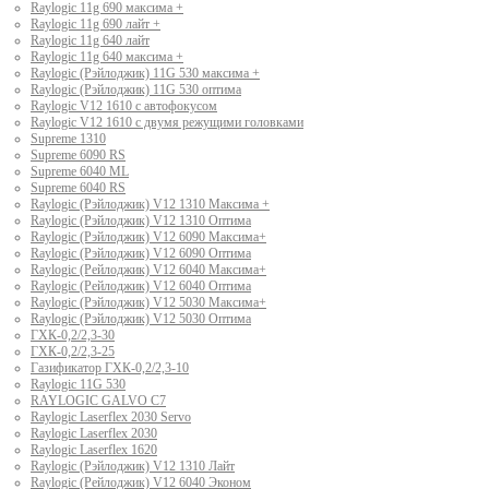
Raylogic 11g 690 максима +
Raylogic 11g 690 лайт +
Raylogic 11g 640 лайт
Raylogic 11g 640 максима +
Raylogic (Рэйлоджик) 11G 530 максима +
Raylogic (Рэйлоджик) 11G 530 оптима
Raylogic V12 1610 с автофокусом
Raylogic V12 1610 с двумя режущими головками
Supreme 1310
Supreme 6090 RS
Supreme 6040 ML
Supreme 6040 RS
Raylogic (Рэйлоджик) V12 1310 Максима +
Raylogic (Рэйлоджик) V12 1310 Оптима
Raylogic (Рэйлоджик) V12 6090 Максима+
Raylogic (Рэйлоджик) V12 6090 Оптима
Raylogic (Рейлоджик) V12 6040 Максима+
Raylogic (Рейлоджик) V12 6040 Оптима
Raylogic (Рэйлоджик) V12 5030 Максима+
Raylogic (Рэйлоджик) V12 5030 Оптима
ГХК-0,2/2,3-30
ГХК-0,2/2,3-25
Газификатор ГХК-0,2/2,3-10
Raylogic 11G 530
RAYLOGIC GALVO С7
Raylogic Laserflex 2030 Servo
Raylogic Laserflex 2030
Raylogic Laserflex 1620
Raylogic (Рэйлоджик) V12 1310 Лайт
Raylogic (Рейлоджик) V12 6040 Эконом