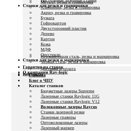
Настольные лазерные станки
Металл, резка и гравировка
Станки для резки и гравировки
Алюминий, резка и гравировка
Акрил, резка и гравировка
Бумага
Гофрокартон
Двухсторонний пластик
Дерево
Картон
Кожа
МДФ
Оргстекло
Нержавеющая сталь, резка и маркировка
Станки для резки и маркировки
Черная сталь, резка и маркировка
Гарантия на станок
Доставка и оплата
О компании Ray-logic
Контакты
Главная
Блог о ЧПУ
Каталог станков
Бюджетные лазеры Supreme
Лазерные станки Raylogic 11G
Лазерные станки Raylogic V12
Волоконные лазеры Raycus
Станки лазерной резки
Лазерные граверы
Оптоволоконные лазеры
Лазерный маркер