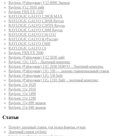
Raylogic (Рэйлоджик) V12 6090 Эконом
Raylogic V12 1610 лайт
Raylogic FBX EX 1530
RAYLOGIC GALVO С20CB MAX
RAYLOGIC GALVO С30SB Raycus
RAYLOGIC GALVO C20TIS Raycus
RAYLOGIC GALVO С30M Raycus
RAYLOGIC GALVO С16 CO2
RAYLOGIC GALVO R (Россия)
RAYLOGIC GALVO CMH
RAYLOGIC GALVO С6
Raylogic FBX EX 2040
Raylogic (Рэйлоджик) V12 5030 лайт
Raylogic 11G 1325 – Лазерный комплекс
Raylogic (Рэйлоджик) 11G 2030 SERVO – Лазерный комплекс
Raylogic (Рэйлоджик) 11G 530 — лазерно гравировальный станок
Raylogic (Рэйлоджик) 11G 530 light
Raylogic (Рэйлоджик) 11G 1310 Лайт – лазерный комплекс
Raylogic 11g 1620
Raylogic 11g 1610
Raylogic 11g 1490
Raylogic 11g 1290
Raylogic 11g 690 эконом
Raylogic 11g 640 эконом
Статьи
Почему лазерный станок для резки фанеры лучше
Лазерный станок raylogic