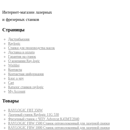
Интернет-магазин лазерных
и фрезерных станков
Страницы
Дистрибьюция
Raylogic
Станки для производства масок
Доставка и оплата
Гарантия на станок
О компании Ray-logic
Wishlist
Контакты
Контактная информация
Блог о чпу
Cart
Каталог станков raylogic
My Account
Товары
RAYLOGIC FBT 350W
Лазерный станок Raylogic 11G 530
Фрезерный станок с ЧПУ Advercut K45MT/2040
RAYLOGIC FBW 1500 Станок оптоволоконный для лазерной сварки
RAYLOGIC FBW 1000 Станок оптоволоконный для лазерной сварки