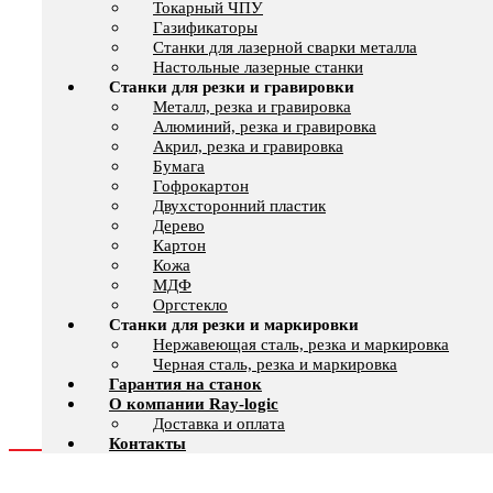
Токарный ЧПУ
Газификаторы
Cтанки для лазерной сварки металла
Настольные лазерные станки
Станки для резки и гравировки
Металл, резка и гравировка
Алюминий, резка и гравировка
Акрил, резка и гравировка
Бумага
Гофрокартон
Двухсторонний пластик
Дерево
Картон
Кожа
МДФ
Оргстекло
Станки для резки и маркировки
Нержавеющая сталь, резка и маркировка
Черная сталь, резка и маркировка
Гарантия на станок
О компании Ray-logic
Доставка и оплата
Контакты