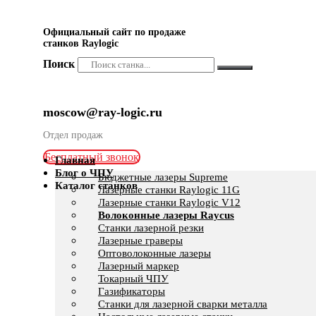
Официальный сайт по продаже
станков Raylogic
Поиск
moscow@ray-logic.ru
Отдел продаж
Бесплатный звонок
Главная
Блог о ЧПУ
Бюджетные лазеры Supreme
Каталог станков
Лазерные станки Raylogic 11G
Лазерные станки Raylogic V12
Волоконные лазеры Raycus
Станки лазерной резки
Лазерные граверы
Оптоволоконные лазеры
Лазерный маркер
Токарный ЧПУ
Газификаторы
Cтанки для лазерной сварки металла