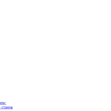
лекс
 станок