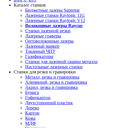
Каталог станков
Бюджетные лазеры Supreme
Лазерные станки Raylogic 11G
Лазерные станки Raylogic V12
Волоконные лазеры Raycus
Станки лазерной резки
Лазерные граверы
Оптоволоконные лазеры
Лазерный маркер
Токарный ЧПУ
Газификаторы
Cтанки для лазерной сварки металла
Настольные лазерные станки
Станки для резки и гравировки
Металл, резка и гравировка
Алюминий, резка и гравировка
Акрил, резка и гравировка
Бумага
Гофрокартон
Двухсторонний пластик
Дерево
Картон
Кожа
МДФ