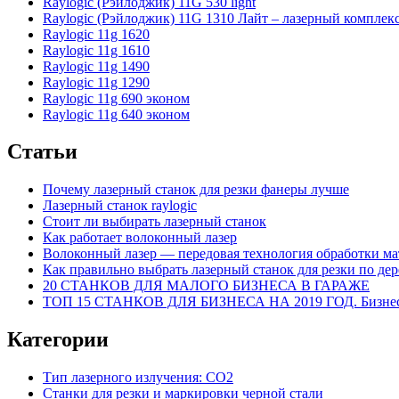
Raylogic (Рэйлоджик) 11G 530 light
Raylogic (Рэйлоджик) 11G 1310 Лайт – лазерный комплек
Raylogic 11g 1620
Raylogic 11g 1610
Raylogic 11g 1490
Raylogic 11g 1290
Raylogic 11g 690 эконом
Raylogic 11g 640 эконом
Статьи
Почему лазерный станок для резки фанеры лучше
Лазерный станок raylogic
Стоит ли выбирать лазерный станок
Как работает волоконный лазер
Волоконный лазер — передовая технология обработки ма
Как правильно выбрать лазерный станок для резки по дер
20 СТАНКОВ ДЛЯ МАЛОГО БИЗНЕСА В ГАРАЖЕ
ТОП 15 СТАНКОВ ДЛЯ БИЗНЕСА НА 2019 ГОД. Бизнес 
Категории
Тип лазерного излучения: СО2
Станки для резки и маркировки черной стали