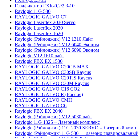
ГХК-0,2/2,3-25
Газификатор ГХК-0,2/2,3-10
Raylogic 11G 530
RAYLOGIC GALVO С7
Raylogic Laserflex 2030 Servo
Raylogic Laserflex 2030
Raylogic Laserflex 1620
Raylogic (Рэйлоджик) V12 1310 Лайт
Raylogic (Рейлоджик) V12 6040 Эконом
Raylogic (Рэйлоджик) V12 6090 Эконом
Raylogic V12 1610 лайт
Raylogic FBX EX 1530
RAYLOGIC GALVO С20CB MAX
RAYLOGIC GALVO С30SB Raycus
RAYLOGIC GALVO C20TIS Raycus
RAYLOGIC GALVO С30M Raycus
RAYLOGIC GALVO С16 CO2
RAYLOGIC GALVO R (Россия)
RAYLOGIC GALVO CMH
RAYLOGIC GALVO С6
Raylogic FBX EX 2040
Raylogic (Рэйлоджик) V12 5030 лайт
Raylogic 11G 1325 – Лазерный комплекс
Raylogic (Рэйлоджик) 11G 2030 SERVO – Лазерный комп
Raylogic (Рэйлоджик) 11G 530 — лазерно гравировальный