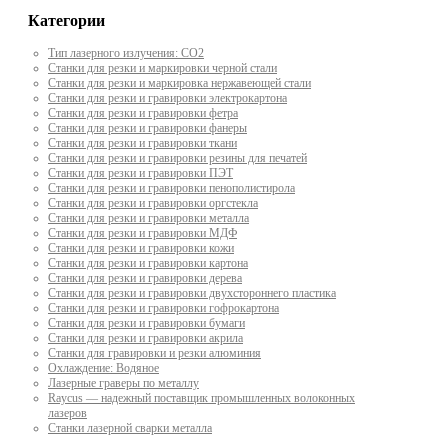
Категории
Тип лазерного излучения: СО2
Станки для резки и маркировки черной стали
Станки для резки и маркировка нержавеющей стали
Станки для резки и гравировки электрокартона
Станки для резки и гравировки фетра
Станки для резки и гравировки фанеры
Станки для резки и гравировки ткани
Станки для резки и гравировки резины для печатей
Станки для резки и гравировки ПЭТ
Станки для резки и гравировки пенополистирола
Станки для резки и гравировки оргстекла
Станки для резки и гравировки металла
Станки для резки и гравировки МДФ
Станки для резки и гравировки кожи
Станки для резки и гравировки картона
Станки для резки и гравировки дерева
Станки для резки и гравировки двухстороннего пластика
Станки для резки и гравировки гофрокартона
Станки для резки и гравировки бумаги
Станки для резки и гравировки акрила
Станки для гравировки и резки алюминия
Охлаждение: Водяное
Лазерные граверы по металлу
Raycus — надежный поставщик промышленных волоконных
лазеров
Cтанки лазерной сварки металла