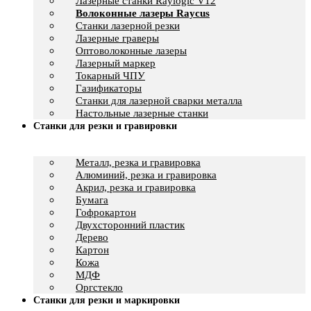
Лазерные станки Raylogic V12
Волоконные лазеры Raycus
Станки лазерной резки
Лазерные граверы
Оптоволоконные лазеры
Лазерный маркер
Токарный ЧПУ
Газификаторы
Cтанки для лазерной сварки металла
Настольные лазерные станки
Станки для резки и гравировки
Металл, резка и гравировка
Алюминий, резка и гравировка
Акрил, резка и гравировка
Бумага
Гофрокартон
Двухсторонний пластик
Дерево
Картон
Кожа
МДФ
Оргстекло
Станки для резки и маркировки