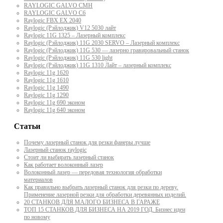
RAYLOGIC GALVO CMH
RAYLOGIC GALVO С6
Raylogic FBX EX 2040
Raylogic (Рэйлоджик) V12 5030 лайт
Raylogic 11G 1325 – Лазерный комплекс
Raylogic (Рэйлоджик) 11G 2030 SERVO – Лазерный комплекс
Raylogic (Рэйлоджик) 11G 530 — лазерно гравировальный станок
Raylogic (Рэйлоджик) 11G 530 light
Raylogic (Рэйлоджик) 11G 1310 Лайт – лазерный комплекс
Raylogic 11g 1620
Raylogic 11g 1610
Raylogic 11g 1490
Raylogic 11g 1290
Raylogic 11g 690 эконом
Raylogic 11g 640 эконом
Статьи
Почему лазерный станок для резки фанеры лучше
Лазерный станок raylogic
Стоит ли выбирать лазерный станок
Как работает волоконный лазер
Волоконный лазер — передовая технология обработки
материалов
Как правильно выбрать лазерный станок для резки по дереву.
Применение лазерной резки для обработки деревянных изделий.
20 СТАНКОВ ДЛЯ МАЛОГО БИЗНЕСА В ГАРАЖЕ
ТОП 15 СТАНКОВ ДЛЯ БИЗНЕСА НА 2019 ГОД. Бизнес идеи
по новому