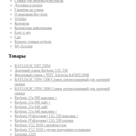
Станки для производства масок
Доставка и оплата
Гарантия на станок
О компании Ray-logic
Wishlist
Контакты
Контактная информация
Блог о чпу
Cart
Каталог станков raylogic
My Account
Товары
RAYLOGIC FBT 350W
Лазерный станок Raylogic 11G 530
Фрезерный станок с ЧПУ Advercut K45MT/2040
RAYLOGIC FBW 1500 Станок оптоволоконный для лазерной
сварки
RAYLOGIC FBW 1000 Станок оптоволоконный для лазерной
сварки
Raylogic 11g 690 максима +
Raylogic 11g 690 лайт +
Raylogic 11g 640 лайт
Raylogic 11g 640 максима +
Raylogic (Рэйлоджик) 11G 530 максима +
Raylogic (Рэйлоджик) 11G 530 оптима
Raylogic V12 1610 с автофокусом
Raylogic V12 1610 с двумя режущими головками
Supreme 1310