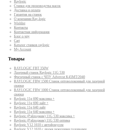
Raylogic
Станки для производства масок
Доставка и оплата
Гарантия на станок
О компании Ray-logic
Wishlist
Контакты
Контактная информация
Блог о чпу
Cart
Каталог станков raylogic
My Account
Товары
RAYLOGIC FBT 350W
Лазерный станок Raylogic 11G 530
Фрезерный станок с ЧПУ Advercut K45MT/2040
RAYLOGIC FBW 1500 Станок оптоволоконный для лазерной
сварки
RAYLOGIC FBW 1000 Станок оптоволоконный для лазерной
сварки
Raylogic 11g 690 максима +
Raylogic 11g 690 лайт +
Raylogic 11g 640 лайт
Raylogic 11g 640 максима +
Raylogic (Рэйлоджик) 11G 530 максима +
Raylogic (Рэйлоджик) 11G 530 оптима
Raylogic V12 1610 с автофокусом
Raylogic V12 1610 с двумя режущими головками