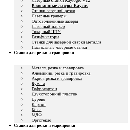
Лазерные станки Raylogic V12
Волоконные лазеры Raycus
Станки лазерной резки
Лазерные граверы
Оптоволоконные лазеры
Лазерный маркер
Токарный ЧПУ
Газификаторы
Cтанки для лазерной сварки металла
Настольные лазерные станки
Станки для резки и гравировки
Металл, резка и гравировка
Алюминий, резка и гравировка
Акрил, резка и гравировка
Бумага
Гофрокартон
Двухсторонний пластик
Дерево
Картон
Кожа
МДФ
Оргстекло
Станки для резки и маркировки