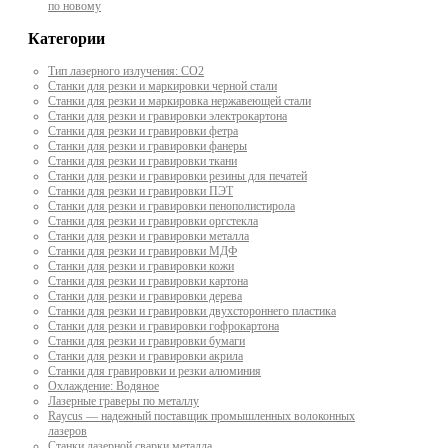
по новому
Категории
Тип лазерного излучения: СО2
Станки для резки и маркировки черной стали
Станки для резки и маркировка нержавеющей стали
Станки для резки и гравировки электрокартона
Станки для резки и гравировки фетра
Станки для резки и гравировки фанеры
Станки для резки и гравировки ткани
Станки для резки и гравировки резины для печатей
Станки для резки и гравировки ПЭТ
Станки для резки и гравировки пенополистирола
Станки для резки и гравировки оргстекла
Станки для резки и гравировки металла
Станки для резки и гравировки МДФ
Станки для резки и гравировки кожи
Станки для резки и гравировки картона
Станки для резки и гравировки дерева
Станки для резки и гравировки двухстороннего пластика
Станки для резки и гравировки гофрокартона
Станки для резки и гравировки бумаги
Станки для резки и гравировки акрила
Станки для гравировки и резки алюминия
Охлаждение: Водяное
Лазерные граверы по металлу
Raycus — надежный поставщик промышленных волоконных
лазеров
Cтанки лазерной сварки металла