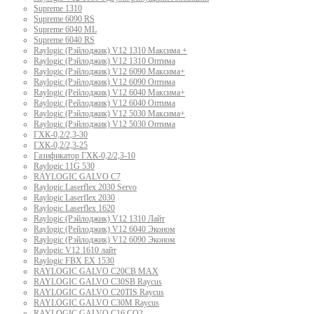
Supreme 1310
Supreme 6090 RS
Supreme 6040 ML
Supreme 6040 RS
Raylogic (Рэйлоджик) V12 1310 Максима +
Raylogic (Рэйлоджик) V12 1310 Оптима
Raylogic (Рэйлоджик) V12 6090 Максима+
Raylogic (Рэйлоджик) V12 6090 Оптима
Raylogic (Рейлоджик) V12 6040 Максима+
Raylogic (Рейлоджик) V12 6040 Оптима
Raylogic (Рэйлоджик) V12 5030 Максима+
Raylogic (Рэйлоджик) V12 5030 Оптима
ГХК-0,2/2,3-30
ГХК-0,2/2,3-25
Газификатор ГХК-0,2/2,3-10
Raylogic 11G 530
RAYLOGIC GALVO С7
Raylogic Laserflex 2030 Servo
Raylogic Laserflex 2030
Raylogic Laserflex 1620
Raylogic (Рэйлоджик) V12 1310 Лайт
Raylogic (Рейлоджик) V12 6040 Эконом
Raylogic (Рэйлоджик) V12 6090 Эконом
Raylogic V12 1610 лайт
Raylogic FBX EX 1530
RAYLOGIC GALVO С20CB MAX
RAYLOGIC GALVO С30SB Raycus
RAYLOGIC GALVO C20TIS Raycus
RAYLOGIC GALVO С30M Raycus
RAYLOGIC GALVO С16 CO2