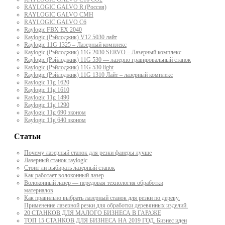
RAYLOGIC GALVO R (Россия)
RAYLOGIC GALVO CMH
RAYLOGIC GALVO С6
Raylogic FBX EX 2040
Raylogic (Рэйлоджик) V12 5030 лайт
Raylogic 11G 1325 – Лазерный комплекс
Raylogic (Рэйлоджик) 11G 2030 SERVO – Лазерный комплекс
Raylogic (Рэйлоджик) 11G 530 — лазерно гравировальный станок
Raylogic (Рэйлоджик) 11G 530 light
Raylogic (Рэйлоджик) 11G 1310 Лайт – лазерный комплекс
Raylogic 11g 1620
Raylogic 11g 1610
Raylogic 11g 1490
Raylogic 11g 1290
Raylogic 11g 690 эконом
Raylogic 11g 640 эконом
Статьи
Почему лазерный станок для резки фанеры лучше
Лазерный станок raylogic
Стоит ли выбирать лазерный станок
Как работает волоконный лазер
Волоконный лазер — передовая технология обработки
материалов
Как правильно выбрать лазерный станок для резки по дереву.
Применение лазерной резки для обработки деревянных изделий.
20 СТАНКОВ ДЛЯ МАЛОГО БИЗНЕСА В ГАРАЖЕ
ТОП 15 СТАНКОВ ДЛЯ БИЗНЕСА НА 2019 ГОД. Бизнес идеи