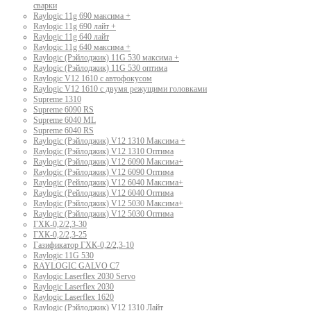
сварки
Raylogic 11g 690 максима +
Raylogic 11g 690 лайт +
Raylogic 11g 640 лайт
Raylogic 11g 640 максима +
Raylogic (Рэйлоджик) 11G 530 максима +
Raylogic (Рэйлоджик) 11G 530 оптима
Raylogic V12 1610 с автофокусом
Raylogic V12 1610 с двумя режущими головками
Supreme 1310
Supreme 6090 RS
Supreme 6040 ML
Supreme 6040 RS
Raylogic (Рэйлоджик) V12 1310 Максима +
Raylogic (Рэйлоджик) V12 1310 Оптима
Raylogic (Рэйлоджик) V12 6090 Максима+
Raylogic (Рэйлоджик) V12 6090 Оптима
Raylogic (Рейлоджик) V12 6040 Максима+
Raylogic (Рейлоджик) V12 6040 Оптима
Raylogic (Рэйлоджик) V12 5030 Максима+
Raylogic (Рэйлоджик) V12 5030 Оптима
ГХК-0,2/2,3-30
ГХК-0,2/2,3-25
Газификатор ГХК-0,2/2,3-10
Raylogic 11G 530
RAYLOGIC GALVO С7
Raylogic Laserflex 2030 Servo
Raylogic Laserflex 2030
Raylogic Laserflex 1620
Raylogic (Рэйлоджик) V12 1310 Лайт