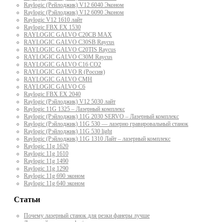
Raylogic (Рейлоджик) V12 6040 Эконом
Raylogic (Рэйлоджик) V12 6090 Эконом
Raylogic V12 1610 лайт
Raylogic FBX EX 1530
RAYLOGIC GALVO С20CB MAX
RAYLOGIC GALVO С30SB Raycus
RAYLOGIC GALVO C20TIS Raycus
RAYLOGIC GALVO С30M Raycus
RAYLOGIC GALVO С16 CO2
RAYLOGIC GALVO R (Россия)
RAYLOGIC GALVO CMH
RAYLOGIC GALVO С6
Raylogic FBX EX 2040
Raylogic (Рэйлоджик) V12 5030 лайт
Raylogic 11G 1325 – Лазерный комплекс
Raylogic (Рэйлоджик) 11G 2030 SERVO – Лазерный комплекс
Raylogic (Рэйлоджик) 11G 530 — лазерно гравировальный станок
Raylogic (Рэйлоджик) 11G 530 light
Raylogic (Рэйлоджик) 11G 1310 Лайт – лазерный комплекс
Raylogic 11g 1620
Raylogic 11g 1610
Raylogic 11g 1490
Raylogic 11g 1290
Raylogic 11g 690 эконом
Raylogic 11g 640 эконом
Статьи
Почему лазерный станок для резки фанеры лучше