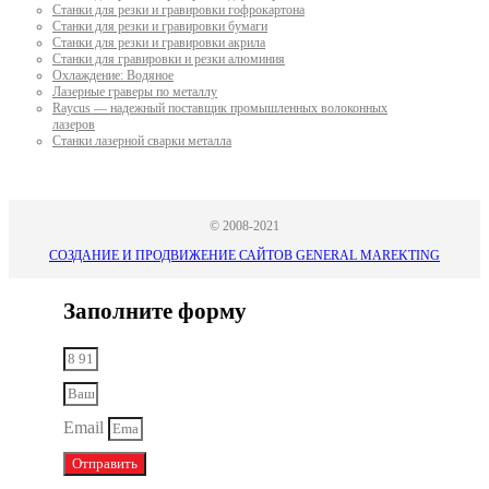
Станки для резки и гравировки гофрокартона
Станки для резки и гравировки бумаги
Станки для резки и гравировки акрила
Станки для гравировки и резки алюминия
Охлаждение: Водяное
Лазерные граверы по металлу
Raycus — надежный поставщик промышленных волоконных
лазеров
Cтанки лазерной сварки металла
© 2008-2021
СОЗДАНИЕ И ПРОДВИЖЕНИЕ САЙТОВ GENERAL MAREKTING
Заполните форму
Email
Отправить