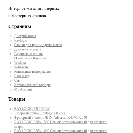
Интернет-магазин лазерных
и фрезерных станков
Страницы
Дистрибьюция
Raylogic
Станки для производства масок
Доставка и оплата
Гарантия на станок
О компании Ray-logic
Wishlist
Контакты
Контактная информация
Блог о чпу
Cart
Каталог станков raylogic
My Account
Товары
RAYLOGIC FBT 350W
Лазерный станок Raylogic 11G 530
Фрезерный станок с ЧПУ Advercut K45MT/2040
RAYLOGIC FBW 1500 Станок оптоволоконный для лазерной
сварки
RAYLOGIC FBW 1000 Станок оптоволоконный для лазерной