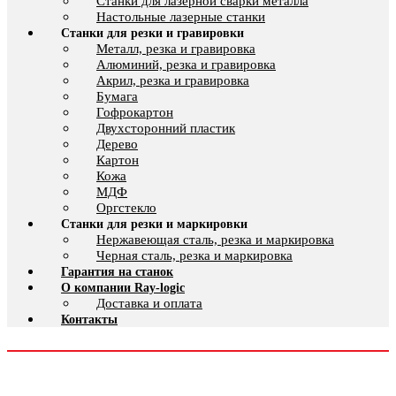
Cтанки для лазерной сварки металла
Настольные лазерные станки
Станки для резки и гравировки
Металл, резка и гравировка
Алюминий, резка и гравировка
Акрил, резка и гравировка
Бумага
Гофрокартон
Двухсторонний пластик
Дерево
Картон
Кожа
МДФ
Оргстекло
Станки для резки и маркировки
Нержавеющая сталь, резка и маркировка
Черная сталь, резка и маркировка
Гарантия на станок
О компании Ray-logic
Доставка и оплата
Контакты