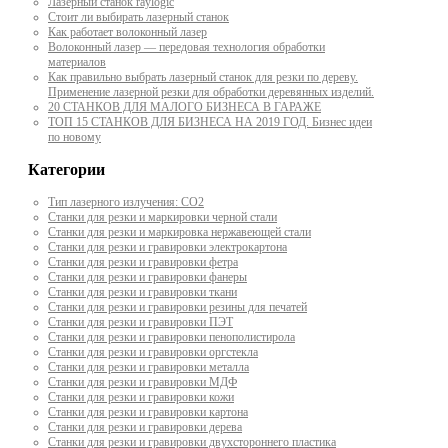
Лазерный станок raylogic
Стоит ли выбирать лазерный станок
Как работает волоконный лазер
Волоконный лазер — передовая технология обработки
материалов
Как правильно выбрать лазерный станок для резки по дереву.
Применение лазерной резки для обработки деревянных изделий.
20 СТАНКОВ ДЛЯ МАЛОГО БИЗНЕСА В ГАРАЖЕ
ТОП 15 СТАНКОВ ДЛЯ БИЗНЕСА НА 2019 ГОД. Бизнес идеи
по новому
Категории
Тип лазерного излучения: СО2
Станки для резки и маркировки черной стали
Станки для резки и маркировка нержавеющей стали
Станки для резки и гравировки электрокартона
Станки для резки и гравировки фетра
Станки для резки и гравировки фанеры
Станки для резки и гравировки ткани
Станки для резки и гравировки резины для печатей
Станки для резки и гравировки ПЭТ
Станки для резки и гравировки пенополистирола
Станки для резки и гравировки оргстекла
Станки для резки и гравировки металла
Станки для резки и гравировки МДФ
Станки для резки и гравировки кожи
Станки для резки и гравировки картона
Станки для резки и гравировки дерева
Станки для резки и гравировки двухстороннего пластика