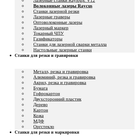
Лазерные станки Raylogic V12
Волоконные лазеры Raycus
Станки лазерной резки
Лазерные граверы
Оптоволоконные лазеры
Лазерный маркер
Токарный ЧПУ
Газификаторы
Cтанки для лазерной сварки металла
Настольные лазерные станки
Станки для резки и гравировки
Металл, резка и гравировка
Алюминий, резка и гравировка
Акрил, резка и гравировка
Бумага
Гофрокартон
Двухсторонний пластик
Дерево
Картон
Кожа
МДФ
Оргстекло
Станки для резки и маркировки