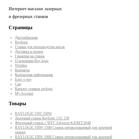
Интернет-магазин лазерных
и фрезерных станков
Страницы
Дистрибьюция
Raylogic
Станки для производства масок
Доставка и оплата
Гарантия на станок
О компании Ray-logic
Wishlist
Контакты
Контактная информация
Блог о чпу
Cart
Каталог станков raylogic
My Account
Товары
RAYLOGIC FBT 350W
Лазерный станок Raylogic 11G 530
Фрезерный станок с ЧПУ Advercut K45MT/2040
RAYLOGIC FBW 1500 Станок оптоволоконный для лазерной
сварки
RAYLOGIC FBW 1000 Станок оптоволоконный для лазерной