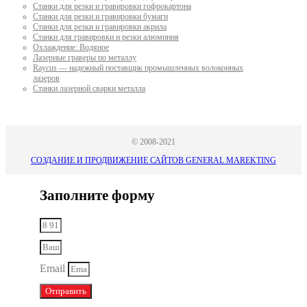
Станки для резки и гравировки гофрокартона
Станки для резки и гравировки бумаги
Станки для резки и гравировки акрила
Станки для гравировки и резки алюминия
Охлаждение: Водяное
Лазерные граверы по металлу
Raycus — надежный поставщик промышленных волоконных
лазеров
Cтанки лазерной сварки металла
© 2008-2021
СОЗДАНИЕ И ПРОДВИЖЕНИЕ САЙТОВ GENERAL MAREKTING
Заполните форму
Email
Отправить